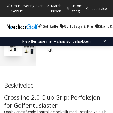
Gratis levering over
Match
Custom
Kundeservice
1499 kr
Prisen
Fitting
Golfkøller
Golfutstyr & Klær
Skaft &
Gjennomsnittskarakter:
0.0
(
stemmer:
0
)
SuperStroke Crossline 2.
Kjøp fler, spar mer – shop golfballpakker ›
Kit
Beskrivelse
Crossline 2.0 Club Grip: Perfeksjon
for Golfentusiaster
Opplev enestående kontroll og selvtillit med Crossline 2.0 Club