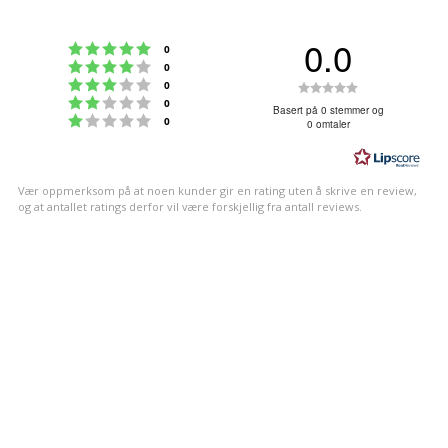
0.0
Karakter: 5 av 5 mulige
stemmer
0
Karakter: 4 av 5 mulige
stemmer
0
Karakter: 3 av 5 mulige
Karakter:
stemmer
0
Karakter: 2 av 5 mulige
stemmer
0
0.0
Basert på 0 stemmer og
Karakter: 1 av 5 mulige
stemmer
0
0 omtaler
av
5
mulige
Vær oppmerksom på at noen kunder gir en rating uten å skrive en review,
og at antallet ratings derfor vil være forskjellig fra antall reviews.