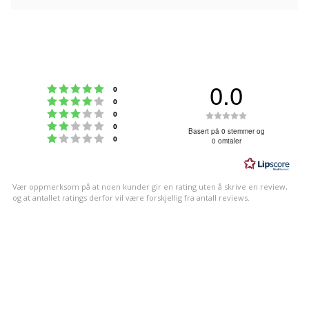
0.0
Karakter: 5 av 5 mulige
stemmer
0
Karakter: 4 av 5 mulige
stemmer
0
Karakter: 3 av 5 mulige
Karakter:
stemmer
0
Karakter: 2 av 5 mulige
stemmer
0
0.0
Basert på 0 stemmer og
Karakter: 1 av 5 mulige
stemmer
0
0 omtaler
av
5
mulige
Vær oppmerksom på at noen kunder gir en rating uten å skrive en review,
og at antallet ratings derfor vil være forskjellig fra antall reviews.