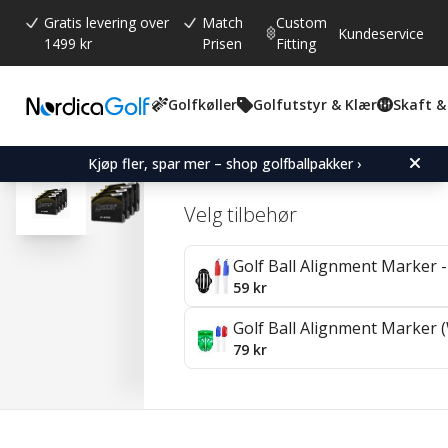
Gratis levering over
Match
Custom
Kundeservice
1499 kr
Prisen
Fitting
Golfkøller
Golfutstyr & Klær
Skaft &
Gjennomsnittskarakter:
0.0
(
stemmer:
0
)
Srixon Z-Star - 4 Pack
Kjøp fler, spar mer – shop golfballpakker ›
Velg tilbehør
Golf Ball Alignment Marker - 
59 kr
Golf Ball Alignment Marker (
79 kr