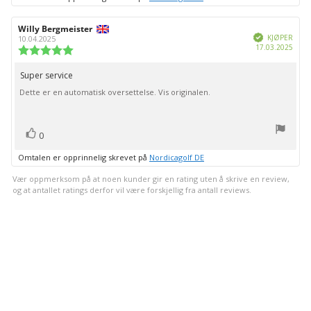
Forfatter:
Willy Bergmeister
Omtaledato:
Verifisert
KJØPER
10.04.2025
Dato
17.03.2025
Karakter:
for
5.0
kjøp:
av
Super service
Omtaletekst:
5
Dette er en automatisk oversettelse. Vis originalen.
mulige
stemmer
Liker
0
Omtalen er opprinnelig skrevet på
Nordicagolf DE
Vær oppmerksom på at noen kunder gir en rating uten å skrive en review,
og at antallet ratings derfor vil være forskjellig fra antall reviews.