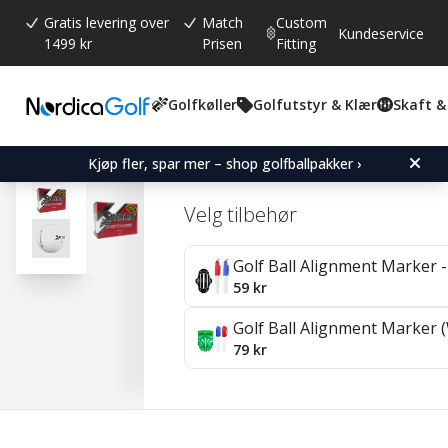
Gratis levering over
Match
Custom
Kundeservice
1499 kr
Prisen
Fitting
Golfkøller
Golfutstyr & Klær
Skaft &
Gjennomsnittskarakter:
4.5
(
stemmer:
37
)
Omtaler (
2
)
Srixon Distance 24-Pack
Kjøp fler, spar mer – shop golfballpakker ›
Velg tilbehør
Golf Ball Alignment Marker - 
59 kr
Golf Ball Alignment Marker (
79 kr