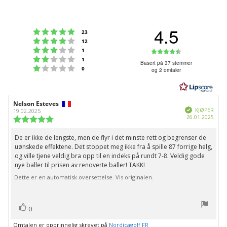
4.5
Karakter: 5 av 5 mulige
stemmer
23
Karakter: 4 av 5 mulige
stemmer
12
Karakter: 3 av 5 mulige
Karakter:
stemmer
1
Karakter: 2 av 5 mulige
stemmer
1
4.5
Basert på 37 stemmer
Karakter: 1 av 5 mulige
stemmer
0
og 2 omtaler
av
5
mulige
Forfatter:
Nelson Esteves
Omtaledato:
Verifisert
KJØPER
19.02.2025
Dato
26.01.2025
Karakter:
for
5.0
kjøp:
av
De er ikke de lengste, men de flyr i det minste rett og begrenser de
Omtaletekst:
5
uønskede effektene. Det stoppet meg ikke fra å spille 87 forrige helg,
mulige
og ville tjene veldig bra opp til en indeks på rundt 7-8. Veldig gode
nye baller til prisen av renoverte baller! TAKK!
Dette er en automatisk oversettelse. Vis originalen.
stemmer
Liker
0
Omtalen er opprinnelig skrevet på
Nordicagolf FR