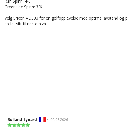
Jern Spinn: 4/6
Greenside Spinn: 3/6
Velg Srixon AD333 for en golfopplevelse med optimal avstand og pr
spillet sitt til neste nivå.
Forfatter:
Rolland Eynard
•
Omtaledato:
09.06.2026
Karakter: