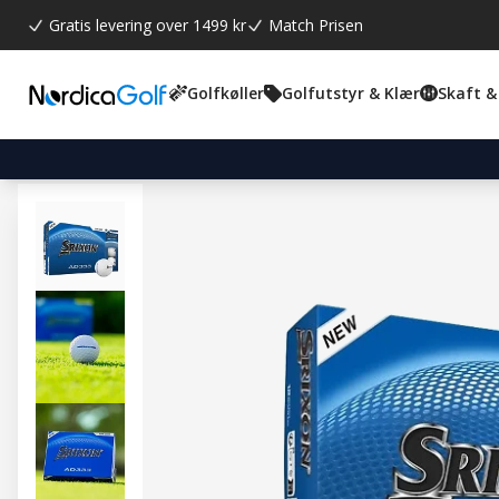
Gratis levering over 1499 kr
Match Prisen
Golfkøller
Golfutstyr & Klær
Skaft &