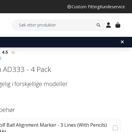
Custom Fitting
Kundeservice
Gjennomsnittskarakter:
4.5
(
stemmer:
8
)
)
n AD333 - 4 Pack
gelig i forskjellige modeller
lbehør
olf Ball Alignment Marker - 3 Lines (With Pencils)
9 kr