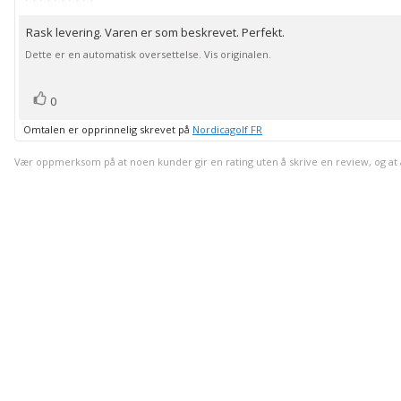
5.0
av
Rask levering. Varen er som beskrevet. Perfekt.
Omtaletekst:
5
mulige
Dette er en automatisk oversettelse. Vis originalen.
stemmer
Liker
0
Omtalen er opprinnelig skrevet på
Nordicagolf FR
Vær oppmerksom på at noen kunder gir en rating uten å skrive en review, og at anta