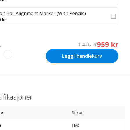
olf Ball Alignment Marker (With Pencils)
9 kr
959 kr
1 476 kr
r
Legg i handlekurv
ifikasjoner
ke
Srixon
e
Hvit