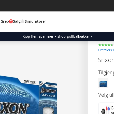
 Grep
Salg
Simulatorer
Kjøp fler, spar mer – shop golfballpakker ›
Omtaler (
1
Srixo
Tilgjen
Velg ti
G
5