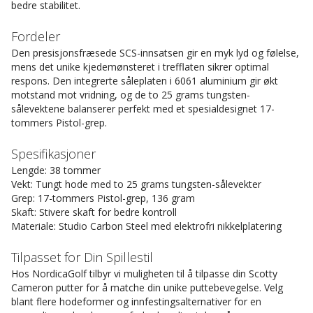
bedre stabilitet.
Fordeler
Den presisjonsfræsede SCS-innsatsen gir en myk lyd og følelse,
mens det unike kjedemønsteret i trefflaten sikrer optimal
respons. Den integrerte såleplaten i 6061 aluminium gir økt
motstand mot vridning, og de to 25 grams tungsten-
sålevektene balanserer perfekt med et spesialdesignet 17-
tommers Pistol-grep.
Spesifikasjoner
Lengde: 38 tommer
Vekt: Tungt hode med to 25 grams tungsten-sålevekter
Grep: 17-tommers Pistol-grep, 136 gram
Skaft: Stivere skaft for bedre kontroll
Materiale: Studio Carbon Steel med elektrofri nikkelplatering
Tilpasset for Din Spillestil
Hos NordicaGolf tilbyr vi muligheten til å tilpasse din Scotty
Cameron putter for å matche din unike puttebevegelse. Velg
blant flere hodeformer og innfestingsalternativer for en