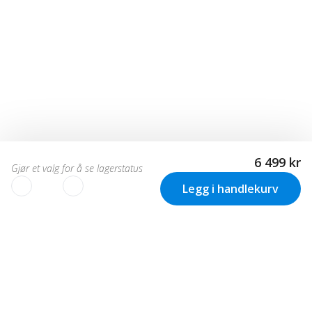
6 499 kr
Gjør et valg for å se lagerstatus
Legg i handlekurv
VI BRUKER COOKIES
Vi bruker informasjonskapsler (cookies) på vår nettside til: •