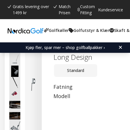
Gratis levering over
Match
Custom
Kundeservice
1499 kr
Prisen
Fitting
Golfkøller
Golfutstyr & Klær
Skaft &
Gjennomsnittskarakter:
0.0
(
stemmer:
0
)
Scotty Cameron Studio St
Kjøp fler, spar mer – shop golfballpakker ›
Long Design
Standard
Fatning
Modell