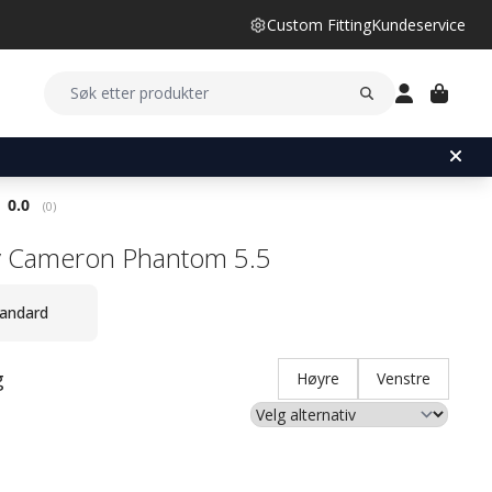
Custom Fitting
Kundeservice
Gjennomsnittskarakter:
0.0
(
stemmer:
0
)
y Cameron Phantom 5.5
andard
g
Høyre
Venstre