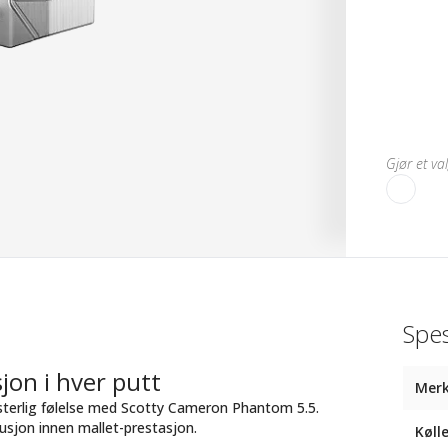
Gjør et va
Spes
on i hver putt
Mer
terlig følelse med Scotty Cameron Phantom 5.5.
usjon innen mallet-prestasjon.
Køll