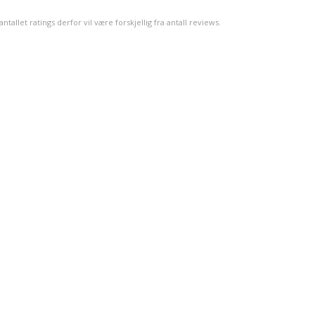
mulige
llet ratings derfor vil være forskjellig fra antall reviews.