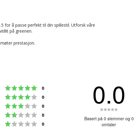
for å passe perfekt til din spillestil. Utforsk våre
tillit på greenen.
 møter prestasjon.
0.0
Karakter: 5 av 5 mulige
stemmer
0
Karakter: 4 av 5 mulige
stemmer
0
Karakter: 3 av 5 mulige
stemmer
0
Karakte
Karakter: 2 av 5 mulige
stemmer
0
0.0
Basert på 0 stemmer og 0
Karakter: 1 av 5 mulige
av
stemmer
0
omtaler
5