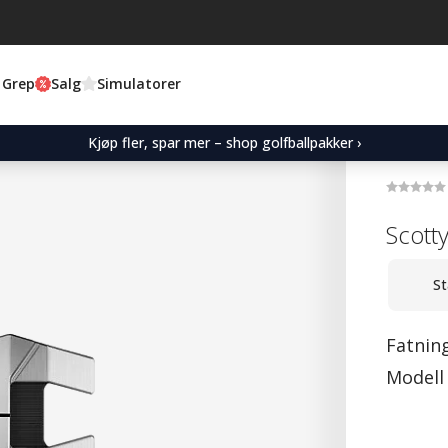
 Grep
Salg
Simulatorer
Kjøp fler, spar mer – shop golfballpakker ›
Scott
St
Fatnin
Modell