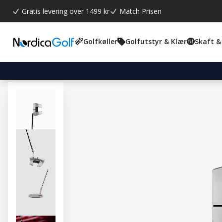
Gratis levering over 1499 kr
Match Prisen
Golfkøller
Golfutstyr & Klær
Skaft &