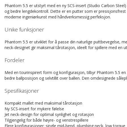
Phantom 5.5 er utstyrt med en ny SCS-insert (Studio Carbon Steel) 
og bedre lengdekontroll. Dette er en putter som er presisjonsfre
moderne ingeniørkunst med håndverksmessig perfeksjon.
Unike funksjoner
Phantom 5.5 er utviklet for å passe din naturlige puttbevegelse, me
neck-designet gir maksimal tårotasjon, ideelt for spillere med en ut
Fordeler
Med en tourinspirert form og konfigurasjon, tilbyr Phantom 5.5 en 
bedre ballposisjon og selvtillit over ballen. Den omdesignede sålepl
Spesifikasjoner
Kompakt mallet med maksimal tårotasjon
Ny SCS-insert for mykere følelse
Jet neck-design for optimal synlighet og rotasjon
Tilgjengelig for både høyre- og venstrespillere
Flere konfigurasjoner: single mid-bend, plumbing neck, low torque