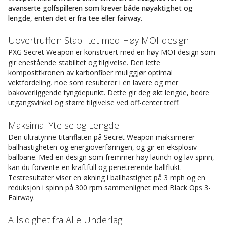
avanserte golfspilleren som krever både nøyaktighet og
lengde, enten det er fra tee eller fairway.
Uovertruffen Stabilitet med Høy MOI-design
PXG Secret Weapon er konstruert med en høy MOI-design som
gir enestående stabilitet og tilgivelse. Den lette
komposittkronen av karbonfiber muliggjør optimal
vektfordeling, noe som resulterer i en lavere og mer
bakoverliggende tyngdepunkt. Dette gir deg økt lengde, bedre
utgangsvinkel og større tilgivelse ved off-center treff.
Maksimal Ytelse og Lengde
Den ultratynne titanflaten på Secret Weapon maksimerer
ballhastigheten og energioverføringen, og gir en eksplosiv
ballbane. Med en design som fremmer høy launch og lav spinn,
kan du forvente en kraftfull og penetrerende ballflukt.
Testresultater viser en økning i ballhastighet på 3 mph og en
reduksjon i spinn på 300 rpm sammenlignet med Black Ops 3-
Fairway.
Allsidighet fra Alle Underlag