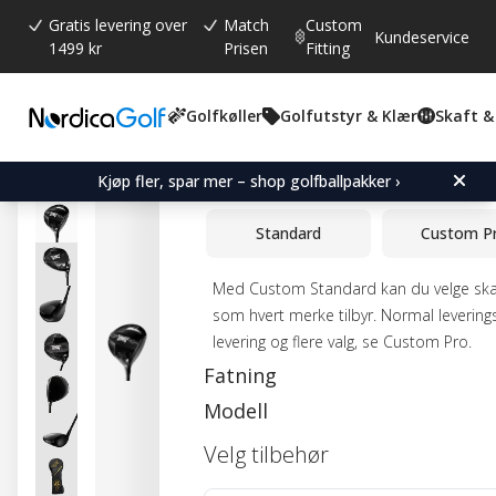
Gratis levering over
Match
Custom
Kundeservice
1499 kr
Prisen
Fitting
Golfkøller
Golfutstyr & Klær
Skaft &
Gjennomsnittskarakter:
4.5
(
stemmer:
13
)
Omtaler (
2
)
PXG Secret Weapon Mini
Kjøp fler, spar mer – shop golfballpakker ›
Standard
Custom P
Med Custom Standard kan du velge skaft
som hvert merke tilbyr. Normal leverings
levering og flere valg, se Custom Pro.
Fatning
Modell
Velg tilbehør