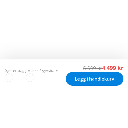
4 499 kr
5 999 kr
Gjør et valg for å se lagerstatus
Legg i handlekurv
VI BRUKER COOKIES
Vi bruker informasjonskapsler (cookies) på vår nettside til: •