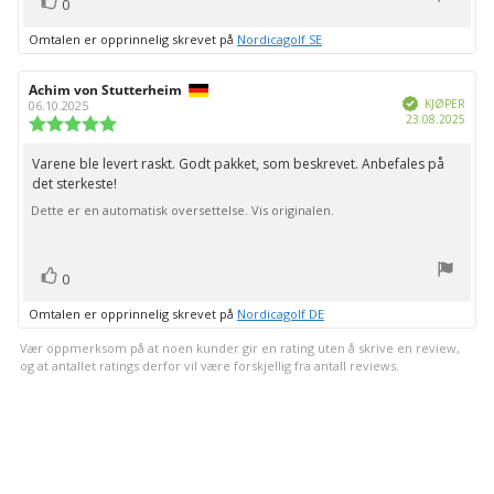
stemmer
Liker
0
Omtalen er opprinnelig skrevet på
Nordicagolf SE
Forfatter:
Achim von Stutterheim
Omtaledato:
Verifisert
KJØPER
06.10.2025
Dato
23.08.2025
Karakter:
for
5.0
kjøp:
av
Varene ble levert raskt. Godt pakket, som beskrevet. Anbefales på
Omtaletekst:
5
det sterkeste!
mulige
Dette er en automatisk oversettelse. Vis originalen.
stemmer
Liker
0
Omtalen er opprinnelig skrevet på
Nordicagolf DE
Vær oppmerksom på at noen kunder gir en rating uten å skrive en review,
og at antallet ratings derfor vil være forskjellig fra antall reviews.