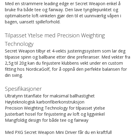
Med en strammere leading edge er Secret Weapon enkel å
bruke fra både tee og fairway. Den lave tyngdepunktet og
optimaliserte loft-vinkelen gjør den til et uunnværlig våpen i
bagen, uansett spilleforhold.
Tilpasset Ytelse med Precision Weighting
Technology
Secret Weapon tilbyr et 4-vekts justeringssystem som lar deg
tilpasse spinn og ballbane etter dine preferanser. Med vekter fra
2,5g til 20g kan du finjustere klubbens vekt under en custom
fitting hos NordicaGolf, for å oppnå den perfekte balansen for
din sving.
Spesifikasjoner
Ultratynn titanflate for maksimal ballhastighet
Høyteknologisk karbonfiberkonstruksjon
Precision Weighting Technology for tilpasset ytelse
Justerbart hosel for finjustering av loft og liggvinkel
Mangfoldig design for både tee og fairway
Med PXG Secret Weapon Mini Driver får du en kraftfull