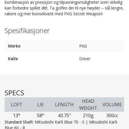
kombinasjon av presisjon og tilpasningsmuligheter som virkelig
kan forbedre spillet ditt. Ta golfen din til nye høyder – slå lengre,
rakere og mer konsekvent med PXG Secret Weapon!
Spesifikasjoner
Merke
PXG
Kølle
Driver
SPECS
HEAD
LOFT
LIE
LENGTH
VOLUME
WEIGHT
13°
58°
43.75"
210g
300cc
Standard Shaft:
Mitsubishi Kai'li Blue 70 - S | Mitsubishi Kai'li
Blue 60 - R