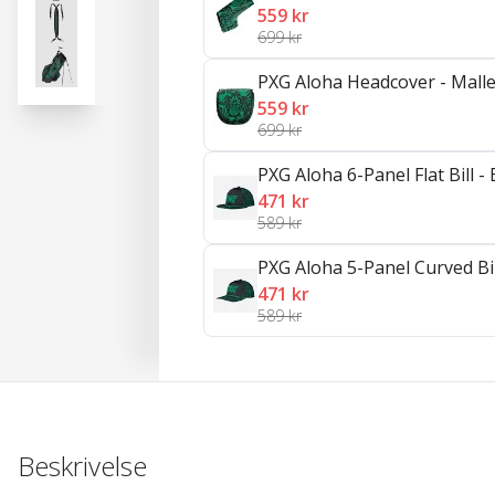
559 kr
699 kr
PXG Aloha Headcover - Malle
559 kr
699 kr
PXG Aloha 6-Panel Flat Bill -
471 kr
589 kr
PXG Aloha 5-Panel Curved Bil
471 kr
589 kr
Beskrivelse