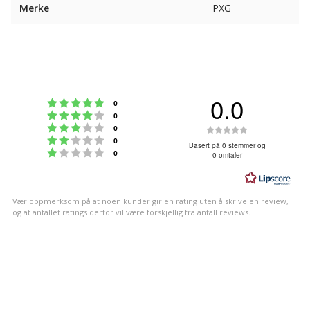
Merke
PXG
0.0
Karakter: 5 av 5 mulige
stemmer
0
Karakter: 4 av 5 mulige
stemmer
0
Karakter: 3 av 5 mulige
Karakter:
stemmer
0
Karakter: 2 av 5 mulige
stemmer
0
0.0
Basert på 0 stemmer og
Karakter: 1 av 5 mulige
stemmer
0
0 omtaler
av
5
mulige
Vær oppmerksom på at noen kunder gir en rating uten å skrive en review,
og at antallet ratings derfor vil være forskjellig fra antall reviews.