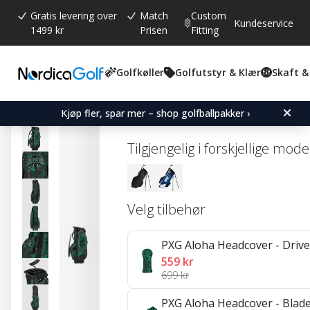
Gratis levering over
Match
Custom
Kundeservice
1499 kr
Prisen
Fitting
Golfkøller
Golfutstyr & Klær
Skaft &
Gjennomsnittskarakter:
0.0
(
stemmer:
0
)
PXG Aloha Hybrid Stand 
Kjøp fler, spar mer – shop golfballpakker ›
Tilgjengelig i forskjellige mode
Velg tilbehør
PXG Aloha Headcover - Drive
559 kr
699 kr
PXG Aloha Headcover - Blade