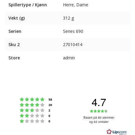
Spillertype / Kjønn
Herre, Dame
Vekt (g)
312 g
Serien
Series 690
Sku 2
27010414
Store
admin
4.7
Karakter: 5 av 5 mulige
stemmer
58
Karakter: 4 av 5 mulige
stemmer
20
Karakter: 3 av 5 mulige
Karakter:
stemmer
2
Karakter: 2 av 5 mulige
stemmer
0
4.7
Basert på 80 stemmer
Karakter: 1 av 5 mulige
stemmer
0
og 62 omtaler
av
5