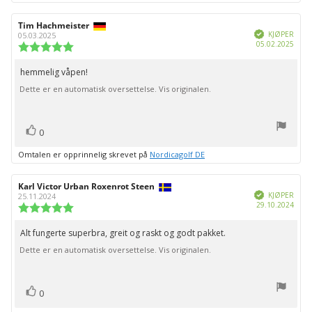
Forfatter:
Tim Hachmeister
Omtaledato:
Verifisert
KJØPER
05.03.2025
Dato
05.02.2025
Karakter:
for
5.0
kjøp:
av
hemmelig våpen!
Omtaletekst:
5
Dette er en automatisk oversettelse. Vis originalen.
mulige
stemmer
Liker
0
Omtalen er opprinnelig skrevet på
Nordicagolf DE
Forfatter:
Karl Victor Urban Roxenrot Steen
Omtaledato:
Verifisert
KJØPER
25.11.2024
Dato
29.10.2024
Karakter:
for
5.0
kjøp:
av
Alt fungerte superbra, greit og raskt og godt pakket.
Omtaletekst:
5
Dette er en automatisk oversettelse. Vis originalen.
mulige
stemmer
Liker
0