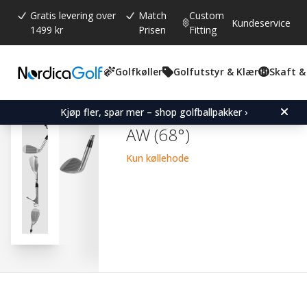
Gratis levering over
Match
Custom
Kundeservice
1499 kr
Prisen
Fitting
Golfkøller
Golfutstyr & Klær
Skaft &
Gjennomsnittskarakter:
4.7
(
stemmer:
80
)
Omtaler (
62
)
Professional Open Series
Kjøp fler, spar mer – shop golfballpakker ›
AW (68°)
Kun køllehode