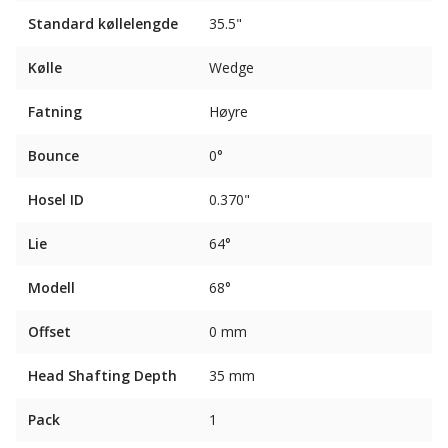
Standard køllelengde
35.5"
Kølle
Wedge
Fatning
Høyre
Bounce
0°
Hosel ID
0.370"
Lie
64°
Modell
68°
Offset
0 mm
Head Shafting Depth
35 mm
Pack
1