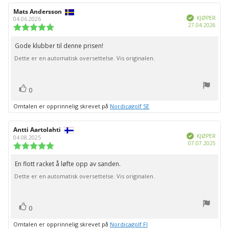
mulige
Forfatter:
Mats Andersson
Omtaledato:
Verifisert
KJØPER
04.06.2026
Dato
27.04.2026
Karakter:
for
5.0
kjøp:
av
Gode klubber til denne prisen!
Omtaletekst:
5
Dette er en automatisk oversettelse. Vis originalen.
mulige
stemmer
Liker
0
Omtalen er opprinnelig skrevet på
Nordicagolf SE
Forfatter:
Antti Aartolahti
Omtaledato:
Verifisert
KJØPER
04.08.2025
Dato
07.07.2025
Karakter:
for
5.0
kjøp:
av
En flott racket å løfte opp av sanden.
Omtaletekst:
5
Dette er en automatisk oversettelse. Vis originalen.
mulige
stemmer
Liker
0
Omtalen er opprinnelig skrevet på
Nordicagolf FI