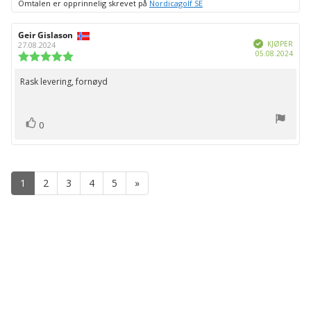
Omtalen er opprinnelig skrevet på
Nordicagolf SE
Forfatter:
Geir Gislason
Omtaledato:
Verifisert
KJØPER
27.08.2024
Dato
05.08.2024
Karakter:
for
5.0
kjøp:
av
Rask levering, fornøyd
Omtaletekst:
5
mulige
stemmer
Liker
0
1
2
3
4
5
»