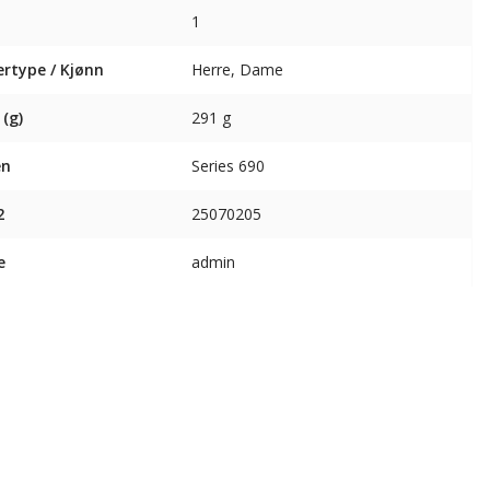
1
lertype / Kjønn
Herre, Dame
 (g)
291 g
en
Series 690
2
25070205
e
admin