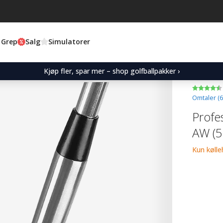
 Grep
Salg
Simulatorer
Kjøp fler, spar mer – shop golfballpakker ›
Omtaler (
6
Profe
AW (5
Kun køll