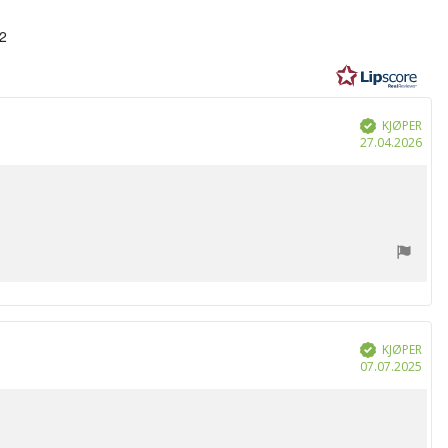
r:
2
KJØPER
Verifisert
Dat
27.04.2026
for
kjøp
KJØPER
Verifisert
Dat
07.07.2025
for
kjøp