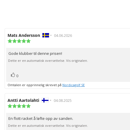
Forfatter:
Mats Andersson
•
Omtaledato:
04.06.2026
Karakter:
5.0
av
Gode klubber til denne prisen!
Omtaletekst:
5
mulige
Dette er en automatisk oversettelse. Vis originalen.
stemmer
Liker
0
Omtalen er opprinnelig skrevet på
Nordicagolf SE
Forfatter:
Antti Aartolahti
•
Omtaledato:
04.08.2025
Karakter:
5.0
av
En flott racket å løfte opp av sanden.
Omtaletekst:
5
mulige
Dette er en automatisk oversettelse. Vis originalen.