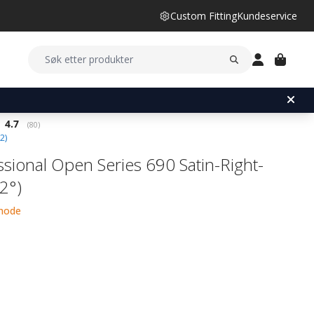
Custom Fitting
Kundeservice
Gjennomsnittskarakter:
4.7
(
stemmer:
80
)
2
)
ssional Open Series 690 Satin-Right-
2°)
ehode