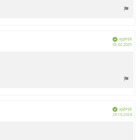
KJØPER
Verifisert
Dat
05.02.2025
for
kjøp
KJØPER
Verifisert
Dat
29.10.2024
for
kjøp