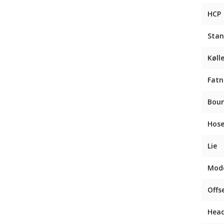
HCP
Stan
Køll
Fatn
Bou
Hose
Lie
Mode
Offs
Head