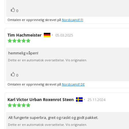
stemmer
Liker
0
Omtalen er opprinnelig skrevet på
Nordicagolf FI
Forfatter:
Tim Hachmeister
•
Omtaledato:
05.03.2025
Karakter:
5.0
av
hemmelig våpen!
Omtaletekst:
5
mulige
Dette er en automatisk oversettelse. Vis originalen.
stemmer
Liker
0
Omtalen er opprinnelig skrevet på
Nordicagolf DE
Forfatter:
Karl Victor Urban Roxenrot Steen
•
Omtaledato:
25.11.2024
Karakter:
5.0
av
Alt fungerte superbra, greit og raskt og godt pakket.
Omtaletekst:
5
mulige
Dette er en automatisk oversettelse. Vis originalen.