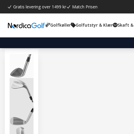
Gratis levering over 1499 kr
Match Prisen
Golfkøller
Golfutstyr & Klær
Skaft &