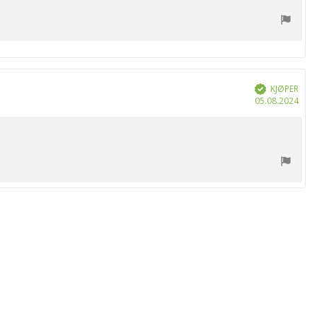
KJØPER
Verifisert
Dat
05.08.2024
for
kjøp