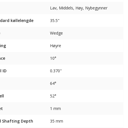
Lav, Middels, Høy, Nybegynner
dard køllelengde
35.5"
e
Wedge
ing
Høyre
nce
10°
l ID
0.370"
64°
ll
52°
et
1 mm
 Shafting Depth
35 mm