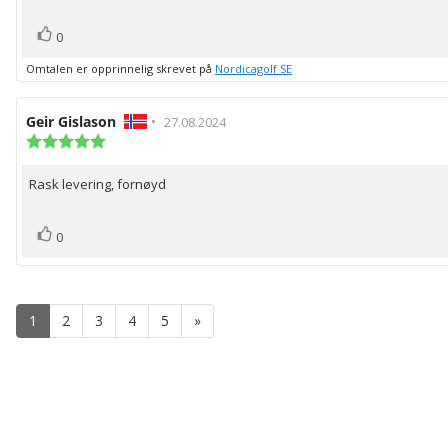
stemmer
Liker
0
Omtalen er opprinnelig skrevet på
Nordicagolf SE
Forfatter:
Geir Gislason
•
Omtaledato:
27.08.2024
Karakter:
5.0
av
Rask levering, fornøyd
Omtaletekst:
5
mulige
stemmer
Liker
0
1
2
3
4
5
»