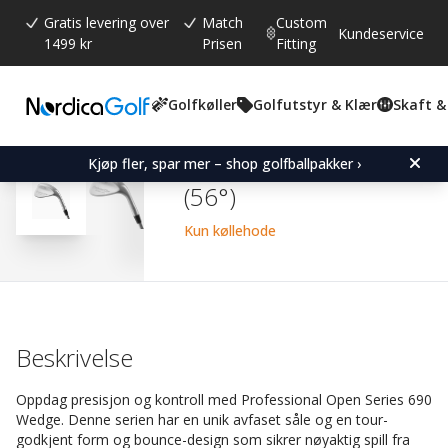
Gratis levering over
Match
Custom
Kundeservice
1499 kr
Prisen
Fitting
Golfkøller
Golfutstyr & Klær
Skaft &
Gjennomsnittskarakter:
4.7
(
stemmer:
80
)
Omtaler (
62
)
Professional Open Series
Kjøp fler, spar mer – shop golfballpakker ›
(56°)
Kun køllehode
Beskrivelse
Oppdag presisjon og kontroll med Professional Open Series 690
Wedge. Denne serien har en unik avfaset såle og en tour-
godkjent form og bounce-design som sikrer nøyaktig spill fra