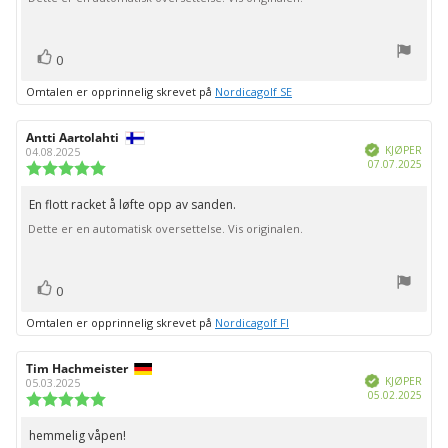
stemmer
Liker
0
Omtalen er opprinnelig skrevet på
Nordicagolf SE
Forfatter:
Antti Aartolahti
Omtaledato:
Verifisert
KJØPER
04.08.2025
Dato
07.07.2025
Karakter:
for
5.0
kjøp:
av
En flott racket å løfte opp av sanden.
Omtaletekst:
5
Dette er en automatisk oversettelse. Vis originalen.
mulige
stemmer
Liker
0
Omtalen er opprinnelig skrevet på
Nordicagolf FI
Forfatter:
Tim Hachmeister
Omtaledato:
Verifisert
KJØPER
05.03.2025
Dato
05.02.2025
Karakter:
for
5.0
kjøp:
av
hemmelig våpen!
Omtaletekst:
5