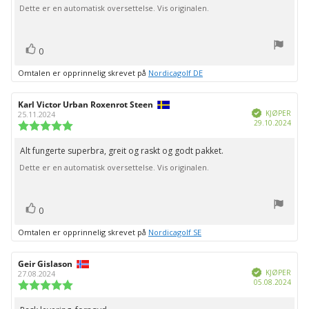
Dette er en automatisk oversettelse. Vis originalen.
mulige
stemmer
Liker
0
Omtalen er opprinnelig skrevet på
Nordicagolf DE
Forfatter:
Karl Victor Urban Roxenrot Steen
Omtaledato:
Verifisert
KJØPER
25.11.2024
Dato
29.10.2024
Karakter:
for
5.0
kjøp:
av
Alt fungerte superbra, greit og raskt og godt pakket.
Omtaletekst:
5
Dette er en automatisk oversettelse. Vis originalen.
mulige
stemmer
Liker
0
Omtalen er opprinnelig skrevet på
Nordicagolf SE
Forfatter:
Geir Gislason
Omtaledato:
Verifisert
KJØPER
27.08.2024
Dato
05.08.2024
Karakter:
for
5.0
kjøp:
av