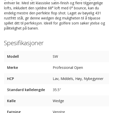
enhver lie. Med sitt klassiske satin-finish og flere tilgjengelige
lofts, inkludert den sjeldne 68° loft med 0° bounce, kan du
endelig mestre den perfekte flop shot. Laget av bøyelig 431
rustfritt stål, gir denne wedgen deg muligheten til å tilpasse
spillet ditt til perfeksjon. Ideell for golfere som søker ytelse og
pålitelighet på banen.
Spesifikasjoner
Modell
SW
Merke
Professional Open
HCP
Lav, Middels, Høy, Nybegynner
Standard køllelengde
35.5"
Kølle
Wedge
Fatning
Venstre