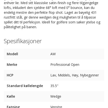
enhver lie. Med sitt klassiske satin-finish og flere tilgjengelige
lofts, inkludert den sjeldne 68° loft med 0° bounce, kan du
endelig mestre den perfekte flop shot. Laget av bøyelig 431
rustfritt stål, gir denne wedgen deg muligheten til å tilpasse
spillet ditt til perfeksjon. Ideell for golfere som søker ytelse og
pålitelighet på banen.
Spesifikasjoner
Modell
AW
Merke
Professional Open
HCP
Lav, Middels, Høy, Nybegynner
Standard køllelengde
35.5"
Kølle
Wedge
Fatning
Venstre