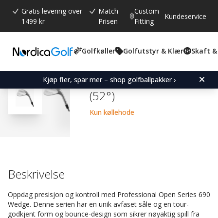
Gratis levering over
Match
Custom
Kundeservice
1499 kr
Prisen
Fitting
Golfkøller
Golfutstyr & Klær
Skaft &
Gjennomsnittskarakter:
4.7
(
stemmer:
80
)
Omtaler (
62
)
Professional Open Series
Kjøp fler, spar mer – shop golfballpakker ›
(52°)
Kun køllehode
Beskrivelse
Oppdag presisjon og kontroll med Professional Open Series 690
Wedge. Denne serien har en unik avfaset såle og en tour-
godkjent form og bounce-design som sikrer nøyaktig spill fra