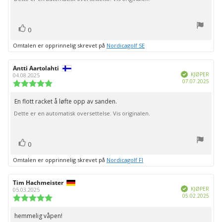
stemmer
Liker
0
Omtalen er opprinnelig skrevet på
Nordicagolf SE
Forfatter:
Antti Aartolahti
Omtaledato:
Verifisert
KJØPER
04.08.2025
Dato
07.07.2025
Karakter:
for
5.0
kjøp:
av
En flott racket å løfte opp av sanden.
Omtaletekst:
5
Dette er en automatisk oversettelse. Vis originalen.
mulige
stemmer
Liker
0
Omtalen er opprinnelig skrevet på
Nordicagolf FI
Forfatter:
Tim Hachmeister
Omtaledato:
Verifisert
KJØPER
05.03.2025
Dato
05.02.2025
Karakter:
for
5.0
kjøp:
av
hemmelig våpen!
Omtaletekst:
5