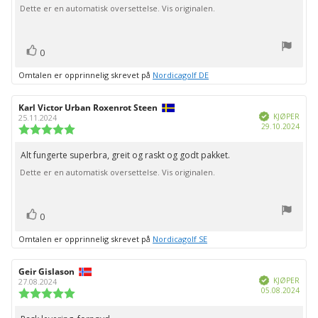
Dette er en automatisk oversettelse. Vis originalen.
mulige
stemmer
Liker
0
Omtalen er opprinnelig skrevet på
Nordicagolf DE
Forfatter:
Karl Victor Urban Roxenrot Steen
Omtaledato:
Verifisert
KJØPER
25.11.2024
Dato
29.10.2024
Karakter:
for
5.0
kjøp:
av
Alt fungerte superbra, greit og raskt og godt pakket.
Omtaletekst:
5
Dette er en automatisk oversettelse. Vis originalen.
mulige
stemmer
Liker
0
Omtalen er opprinnelig skrevet på
Nordicagolf SE
Forfatter:
Geir Gislason
Omtaledato:
Verifisert
KJØPER
27.08.2024
Dato
05.08.2024
Karakter:
for
5.0
kjøp:
av