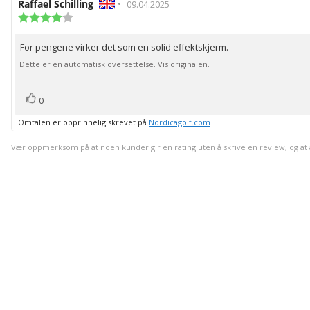
Forfatter:
Raffael Schilling
•
Omtaledato:
09.04.2025
Karakter:
4.0
av
For pengene virker det som en solid effektskjerm.
Omtaletekst:
5
mulige
Dette er en automatisk oversettelse. Vis originalen.
stemmer
Liker
0
Omtalen er opprinnelig skrevet på
Nordicagolf.com
Vær oppmerksom på at noen kunder gir en rating uten å skrive en review, og at anta