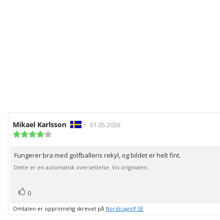
Forfatter:
Mikael Karlsson
•
Omtaledato:
01.05.2026
Karakter:
4.0
av
Fungerer bra med golfballens rekyl, og bildet er helt fint.
Omtaletekst:
5
mulige
Dette er en automatisk oversettelse. Vis originalen.
stemmer
Liker
0
Omtalen er opprinnelig skrevet på
Nordicagolf SE