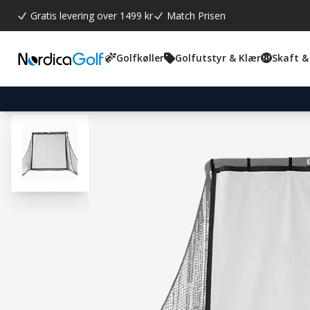
Gratis levering over 1499 kr
Match Prisen
Golfkøller
Golfutstyr & Klær
Skaft &