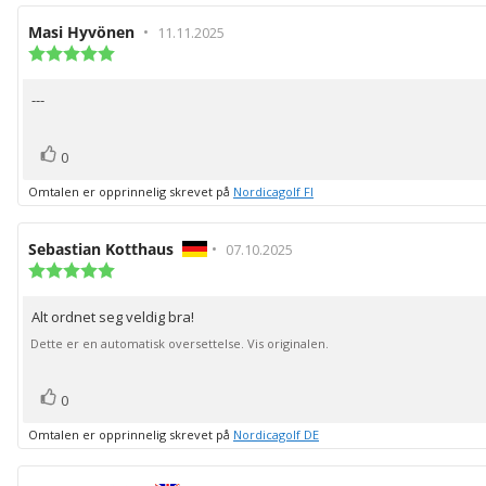
Forfatter:
Masi Hyvönen
•
Omtaledato:
11.11.2025
Karakter:
5.0
av
---
Omtaletekst:
5
mulige
stemmer
Liker
0
Omtalen er opprinnelig skrevet på
Nordicagolf FI
Forfatter:
Sebastian Kotthaus
•
Omtaledato:
07.10.2025
Karakter:
5.0
av
Alt ordnet seg veldig bra!
Omtaletekst:
5
mulige
Dette er en automatisk oversettelse. Vis originalen.
stemmer
Liker
0
Omtalen er opprinnelig skrevet på
Nordicagolf DE