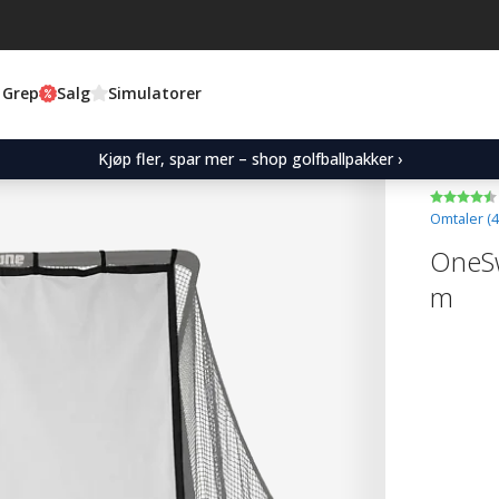
 Grep
Salg
Simulatorer
Kjøp fler, spar mer – shop golfballpakker ›
Omtaler (
4
OneSw
m