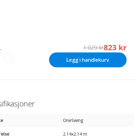
823 kr
1 029 kr
r
Legg i handlekurv
ifikasjoner
ke
OneSwing
relse
2.14x2.14 m