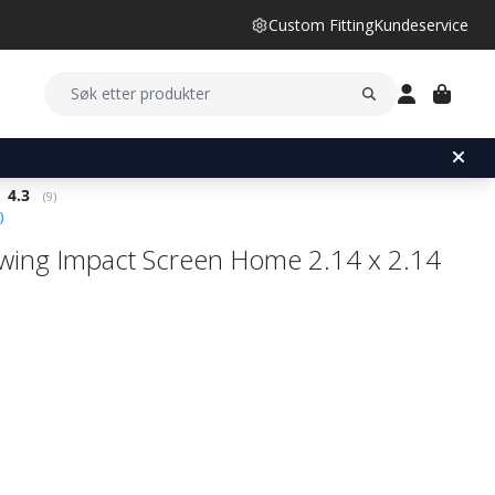
Custom Fitting
Kundeservice
Gjennomsnittskarakter:
4.3
(
stemmer:
9
)
)
ing Impact Screen Home 2.14 x 2.14