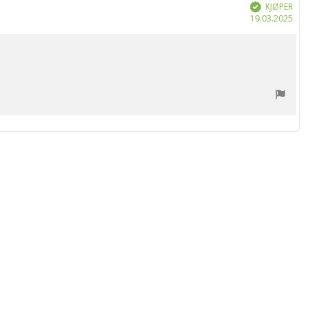
KJØPER
Verifisert
Dat
19.03.2025
for
kjøp