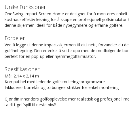
Unike Funksjoner
OneSwing Impact Screen Home er designet for å monteres enkelt p
kostnadseffektiv løsning for å skape en profesjonell golfsimulator
denne skjermen ideell for både nybegynnere og erfarne golfere.
Fordeler
Ved å legge til denne impact-skjermen til ditt nett, forvandler du det t
golfinnhegning. Den er enkel å sette opp med de medfølgende bor
perfekt for en pop-up eller hjemmegolfsimulator.
Spesifikasjoner
Mål: 2,14 x 2,14 m
Kompatibel med ledende golfsimuleringsprogramvare
Inkluderer borrelås og to bungee-strikker for enkel montering
Gjør din innendørs golfopplevelse mer realistisk og profesjonell
ta ditt golfspill til neste nivå!