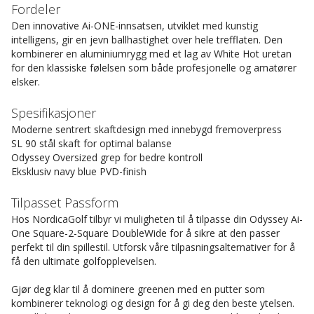
Fordeler
Den innovative Ai-ONE-innsatsen, utviklet med kunstig
intelligens, gir en jevn ballhastighet over hele trefflaten. Den
kombinerer en aluminiumrygg med et lag av White Hot uretan
for den klassiske følelsen som både profesjonelle og amatører
elsker.
Spesifikasjoner
Moderne sentrert skaftdesign med innebygd fremoverpress
SL 90 stål skaft for optimal balanse
Odyssey Oversized grep for bedre kontroll
Eksklusiv navy blue PVD-finish
Tilpasset Passform
Hos NordicaGolf tilbyr vi muligheten til å tilpasse din Odyssey Ai-
One Square-2-Square DoubleWide for å sikre at den passer
perfekt til din spillestil. Utforsk våre tilpasningsalternativer for å
få den ultimate golfopplevelsen.
Gjør deg klar til å dominere greenen med en putter som
kombinerer teknologi og design for å gi deg den beste ytelsen.