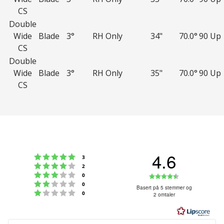
CS
Double
Wide
Blade
3°
RH Only
34"
70.0°
90 Up
CS
Double
Wide
Blade
3°
RH Only
35"
70.0°
90 Up
CS
4.6
Karakter: 5 av 5 mulige
stemmer
3
Karakter: 4 av 5 mulige
stemmer
2
Karakter: 3 av 5 mulige
Karakter:
stemmer
0
Karakter: 2 av 5 mulige
stemmer
0
4.6
Basert på 5 stemmer og
Karakter: 1 av 5 mulige
stemmer
0
2 omtaler
av
5
mulige