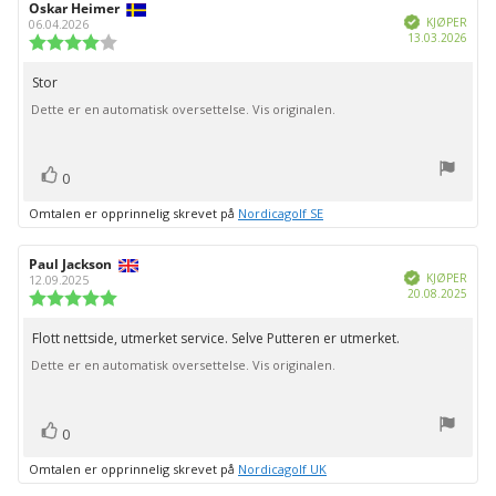
Forfatter:
Oskar Heimer
Omtaledato:
Verifisert
KJØPER
06.04.2026
Dato
13.03.2026
Karakter:
for
4.0
kjøp:
av
Stor
Omtaletekst:
5
Dette er en automatisk oversettelse. Vis originalen.
mulige
stemmer
Liker
0
Omtalen er opprinnelig skrevet på
Nordicagolf SE
Forfatter:
Paul Jackson
Omtaledato:
Verifisert
KJØPER
12.09.2025
Dato
20.08.2025
Karakter:
for
5.0
kjøp:
av
Flott nettside, utmerket service. Selve Putteren er utmerket.
Omtaletekst:
5
Dette er en automatisk oversettelse. Vis originalen.
mulige
stemmer
Liker
0
Omtalen er opprinnelig skrevet på
Nordicagolf UK