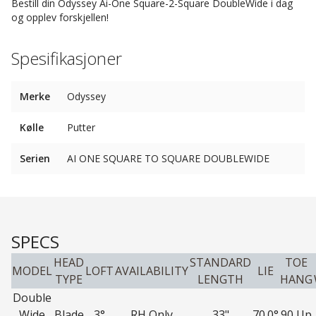
Bestill din Odyssey Ai-One Square-2-Square DoubleWide i dag
og opplev forskjellen!
Spesifikasjoner
Merke
Odyssey
Kølle
Putter
Serien
AI ONE SQUARE TO SQUARE DOUBLEWIDE
SPECS
HEAD
STANDARD
TOE
MODEL
LOFT
AVAILABILITY
LIE
TYPE
LENGTH
HANG
Double
Wide
Blade
3°
RH Only
33"
70.0°
90 Up