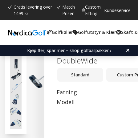
Gratis levering over
Match
Custom
Kundeservice
1499 kr
Prisen
Fitting
Golfkøller
Golfutstyr & Klær
Skaft &
Gjennomsnittskarakter:
4.6
(
stemmer:
5
)
Omtaler (
2
)
Odyssey Ai-One Square-
Kjøp fler, spar mer – shop golfballpakker ›
DoubleWide
Standard
Custom P
Fatning
Modell