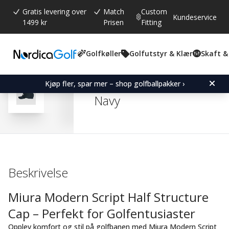
Gratis levering over
Match
Custom
Kundeservice
1499 kr
Prisen
Fitting
Golfkøller
Golfutstyr & Klær
Skaft &
Gjennomsnittskarakter:
0.0
(
stemmer:
0
)
Miura Modern Script Half
Kjøp fler, spar mer – shop golfballpakker ›
Navy
Beskrivelse
Miura Modern Script Half Structure
Cap – Perfekt for Golfentusiaster
Opplev komfort og stil på golfbanen med Miura Modern Script