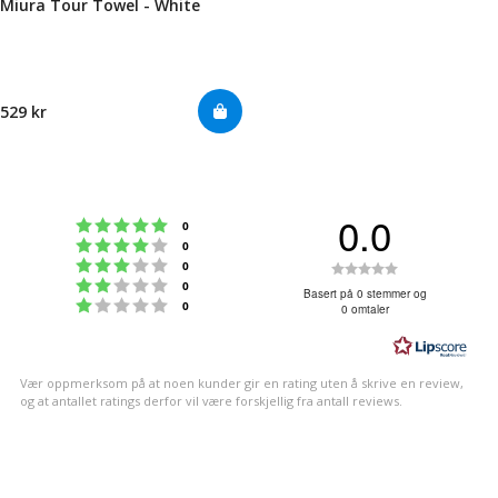
Miura Tour Towel - White
529 kr
0.0
Karakter: 5 av 5 mulige
stemmer
0
Karakter: 4 av 5 mulige
stemmer
0
Karakter: 3 av 5 mulige
Karakter:
stemmer
0
Karakter: 2 av 5 mulige
stemmer
0
0.0
Basert på 0 stemmer og
Karakter: 1 av 5 mulige
stemmer
0
0 omtaler
av
5
mulige
Vær oppmerksom på at noen kunder gir en rating uten å skrive en review,
og at antallet ratings derfor vil være forskjellig fra antall reviews.