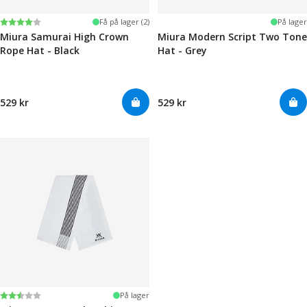
Karakter:
4.0 av 5 mulige
Få på lager (2)
På lager
Miura Samurai High Crown
Miura Modern Script Two Tone
Rope Hat - Black
Hat - Grey
529 kr
529 kr
Karakter:
2.5 av 5 mulige
På lager