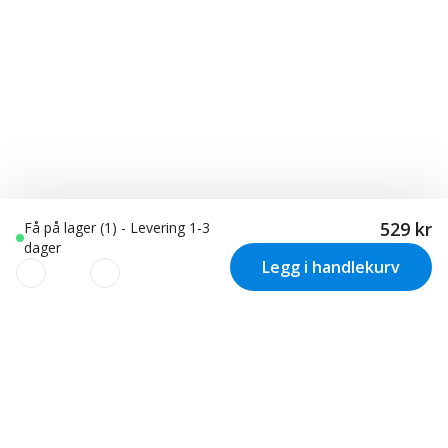
529 kr
Få på lager (1) - Levering 1-3
dager
Legg i handlekurv
VI BRUKER COOKIES
Vi bruker informasjonskapsler (cookies) på vår nettside til: •