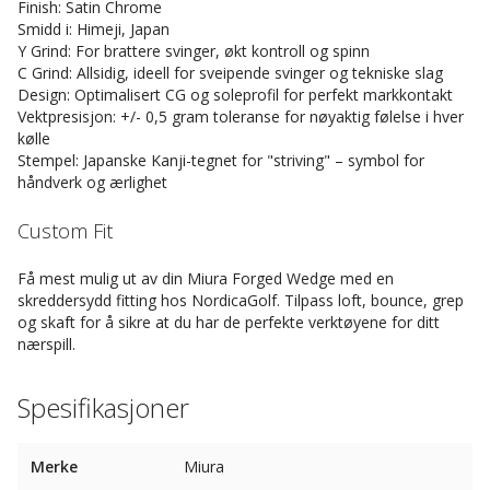
Finish: Satin Chrome
Smidd i: Himeji, Japan
Y Grind: For brattere svinger, økt kontroll og spinn
C Grind: Allsidig, ideell for sveipende svinger og tekniske slag
Design: Optimalisert CG og soleprofil for perfekt markkontakt
Vektpresisjon: +/- 0,5 gram toleranse for nøyaktig følelse i hver
kølle
Stempel: Japanske Kanji-tegnet for "striving" – symbol for
håndverk og ærlighet
Custom Fit
Få mest mulig ut av din Miura Forged Wedge med en
skreddersydd fitting hos NordicaGolf. Tilpass loft, bounce, grep
og skaft for å sikre at du har de perfekte verktøyene for ditt
nærspill.
Spesifikasjoner
Merke
Miura