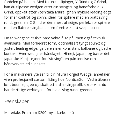
fordelen på banen. Med to unike slipinger, Y Grind og C Grind,
kan du tilpasse wedgen etter din svingstil og baneforhold. Y
Grind, oppkalt etter Yoshitaka Miura, gir en mykere leading edge
for mer kontroll og spinn, ideell for spillere med en bratt sving
rundt greenen. C Grind er den mest allsidige, perfekt for spillere
med en flatere svingbane som foretrekker å sveipe ballen.
Disse wedgene er ikke bare vakre å se på, men også teknisk
avanserte. Med forbedret form, optimalisert tyngdepunkt og
justert leading edge, gir de en mer konsistent ballbane og bedre
kontakt. Hver wedge er håndlaget i Himeji, Japan, og bærer det
japanske Kanji-tegnet for "striving", en påminnelse om
håndverkets edle innsats.
For å maksimere ytelsen til din Miura Forged Wedge, anbefaler
vi en profesjonell custom fitting hos NordicaGolf. Ved å tilpasse
loft, bounce, grep og skaft etter din svingprofil, sikrer vi at du
har de riktige verktøyene for hvert slag rundt greenen.
Egenskaper
Materiale: Premium S20C mykt karbonstål