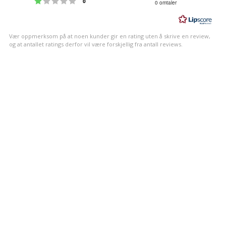
stemmer
0
0 omtaler
av
5
mulige
Vær oppmerksom på at noen kunder gir en rating uten å skrive en review,
og at antallet ratings derfor vil være forskjellig fra antall reviews.