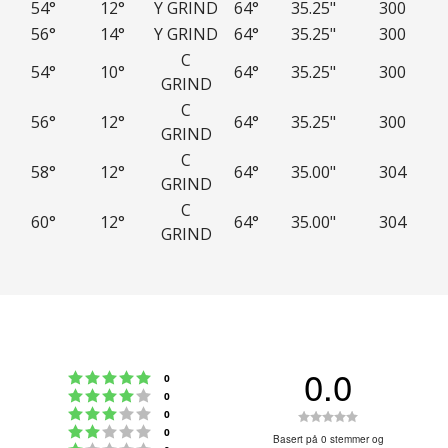
54°
12°
Y GRIND
64°
35.25"
300
56°
14°
Y GRIND
64°
35.25"
300
C
54°
10°
64°
35.25"
300
GRIND
C
56°
12°
64°
35.25"
300
GRIND
C
58°
12°
64°
35.00"
304
GRIND
C
60°
12°
64°
35.00"
304
GRIND
0.0
Karakter: 5 av 5 mulige
stemmer
0
Karakter: 4 av 5 mulige
stemmer
0
Karakter: 3 av 5 mulige
Karakter:
stemmer
0
Karakter: 2 av 5 mulige
stemmer
0
0.0
Basert på 0 stemmer og
Karakter: 1 av 5 mulige