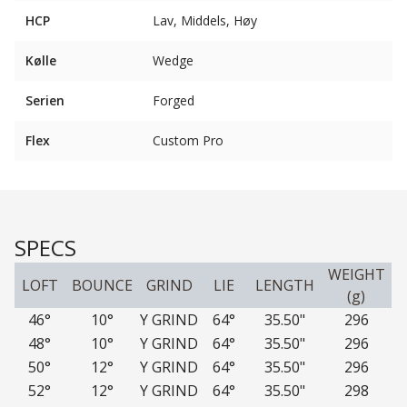
HCP
Lav, Middels, Høy
Kølle
Wedge
Serien
Forged
Flex
Custom Pro
SPECS
WEIGHT
LOFT
BOUNCE
GRIND
LIE
LENGTH
(g)
46°
10°
Y GRIND
64°
35.50"
296
48°
10°
Y GRIND
64°
35.50"
296
50°
12°
Y GRIND
64°
35.50"
296
52°
12°
Y GRIND
64°
35.50"
298