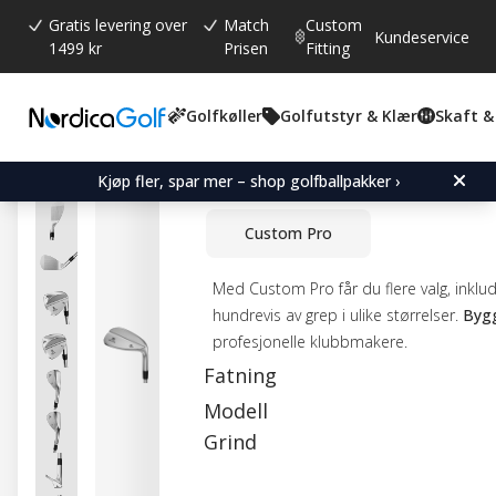
Gratis levering over
Match
Custom
Kundeservice
1499 kr
Prisen
Fitting
Golfkøller
Golfutstyr & Klær
Skaft &
Gjennomsnittskarakter:
0.0
(
stemmer:
0
)
Miura Forged Wedge
Kjøp fler, spar mer – shop golfballpakker ›
Custom Pro
Med Custom Pro får du flere valg, inklu
hundrevis av grep i ulike størrelser.
Bygg
profesjonelle klubbmakere.
Fatning
Modell
Grind