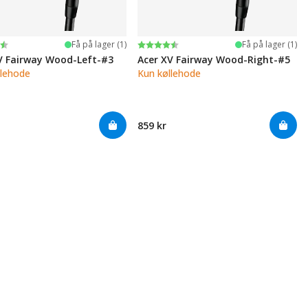
ter:
 5 mulige
Karakter:
4.4 av 5 mulige
Få på lager (1)
Få på lager (1)
V Fairway Wood-Left-#3
Acer XV Fairway Wood-Right-#5
llehode
Kun køllehode
859 kr