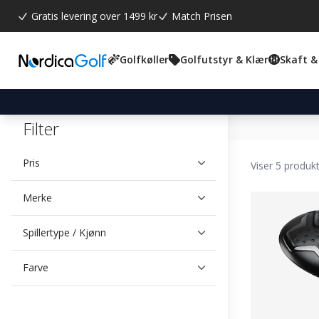
Gratis levering over 1499 kr
Match Prisen
Golfkøller
Golfutstyr & Klær
Skaft &
Filter
Pris
Viser 5 produk
Merke
Spillertype / Kjønn
Farve