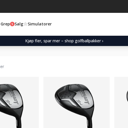
 Grep
Salg
Simulatorer
Kjøp fler, spar mer – shop golfballpakker ›
ter