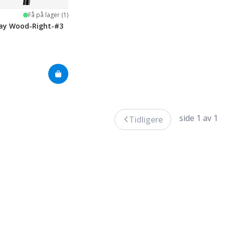
ge
Få på lager (1)
way Wood-Right-#3
side 1 av 1
Tidligere