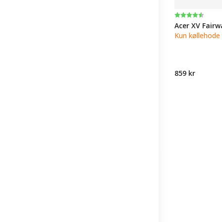
Karakter:
4.4 av 5 muli
Acer XV Fair
Kun køllehode
859 kr