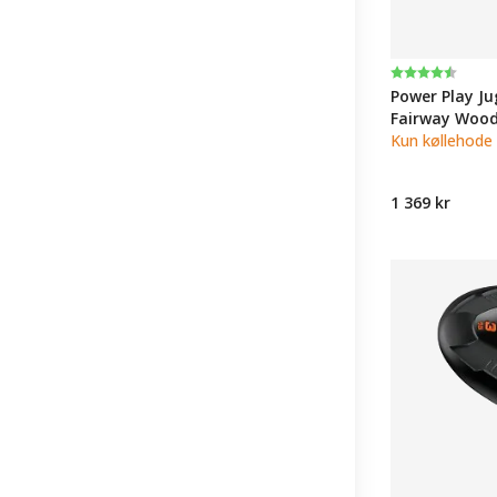
Karakter:
4.8 av 5 muli
Power Play J
Fairway Woo
Kun køllehode
1 369 kr