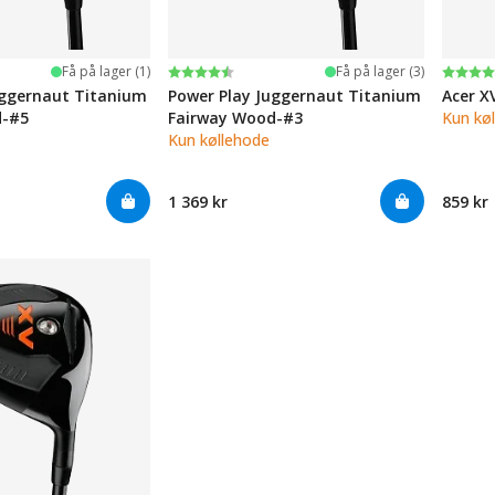
ge
Karakter:
4.8 av 5 mulige
Karak
4.4 av
Få på lager (1)
Få på lager (3)
uggernaut Titanium
Power Play Juggernaut Titanium
Acer X
d-#5
Fairway Wood-#3
Kun kø
Kun køllehode
1 369 kr
859 kr