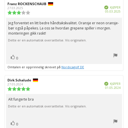
Forfatter:
Franz ROCKENSCHAUB
Omtaledato:
Verifisert
KJØPER
27.03.2025
Dato
05.03.2025
Karakter:
for
3.0
kjøp:
av
Jeg forventet en litt bedre håndtakskvalitet. Oransje er neon oransje-
Omtaletekst:
5
bør også påpekes. La oss se hvordan grepene spiller i morgen.
mulige
monteringen gikk raskt!
Dette er en automatisk oversettelse. Vis originalen.
stemmer
Liker
0
Omtalen er opprinnelig skrevet på
Nordicagolf DE
Forfatter:
Dirk Schalude
Omtaledato:
Verifisert
KJØPER
27.05.2024
Dato
01.05.2024
Karakter:
for
5.0
kjøp:
av
Alt fungerte bra
Omtaletekst:
5
Dette er en automatisk oversettelse. Vis originalen.
mulige
stemmer
Liker
0