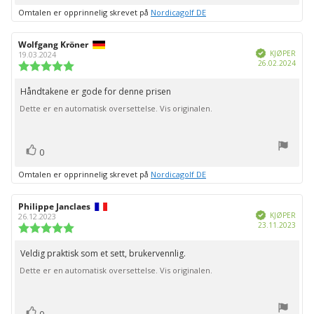
Omtalen er opprinnelig skrevet på
Nordicagolf DE
Forfatter:
Wolfgang Kröner
Omtaledato:
Verifisert
KJØPER
19.03.2024
Dato
26.02.2024
Karakter:
for
5.0
kjøp:
av
Håndtakene er gode for denne prisen
Omtaletekst:
5
Dette er en automatisk oversettelse. Vis originalen.
mulige
stemmer
Liker
0
Omtalen er opprinnelig skrevet på
Nordicagolf DE
Forfatter:
Philippe Janclaes
Omtaledato:
Verifisert
KJØPER
26.12.2023
Dato
23.11.2023
Karakter:
for
5.0
kjøp:
av
Veldig praktisk som et sett, brukervennlig.
Omtaletekst:
5
Dette er en automatisk oversettelse. Vis originalen.
mulige
stemmer
Liker