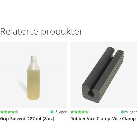
Relaterte produkter
Karakter:
4.6 av 5 mulige
Karakter:
4.6 av 5 mulige
På lager
På lager
Grip Solvent 227 ml (8 oz)
Rubber Vice Clamp-Vice Clamp