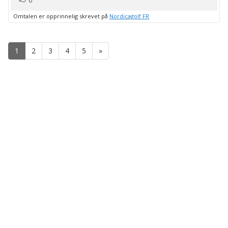
0
Omtalen er opprinnelig skrevet på
Nordicagolf FR
1
2
3
4
5
»