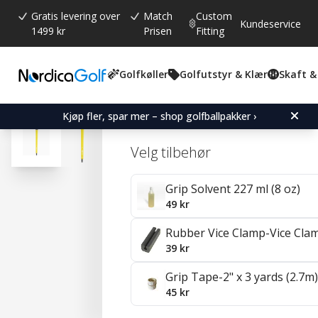
Gratis levering over
Match
Custom
Kundeservice
1499 kr
Prisen
Fitting
Golfkøller
Golfutstyr & Klær
Skaft &
Gjennomsnittskarakter:
4.7
(
stemmer:
41
)
Omtaler (
29
)
Karma Neion II Yellow Go
Kjøp fler, spar mer – shop golfballpakker ›
Velg tilbehør
Grip Solvent 227 ml (8 oz)
49 kr
Rubber Vice Clamp-Vice Cla
39 kr
Grip Tape-2" x 3 yards (2.7m)
45 kr