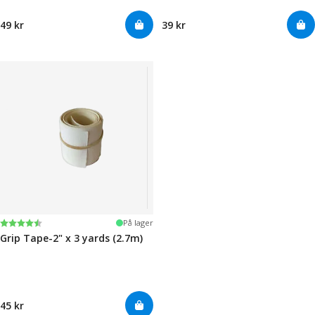
49 kr
39 kr
Karakter:
4.5 av 5 mulige
På lager
Grip Tape-2" x 3 yards (2.7m)
45 kr