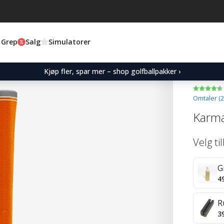
 Grep
Salg
Simulatorer
Kjøp fler, spar mer – shop golfballpakker ›
Omtaler (
2
Karma
Velg ti
G
4
R
3