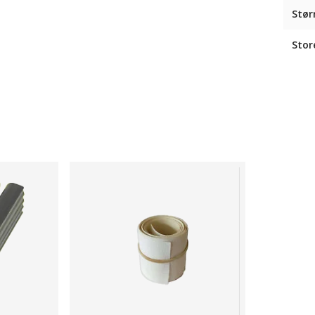
Stør
Stor