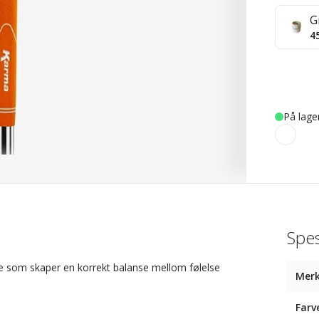
G
4
På lage
Spes
late som skaper en korrekt balanse mellom følelse
Mer
Farv