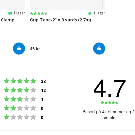
Karakter:
4.5 av 5 mulige
På lager
På lager
e Clamp
Grip Tape-2" x 3 yards (2.7m)
45 kr
4.7
Karakter: 5 av 5 mulige
stemmer
28
Karakter: 4 av 5 mulige
stemmer
12
Karakter: 3 av 5 mulige
stemmer
1
Karakte
Karakter: 2 av 5 mulige
stemmer
0
4.7
Basert på 41 stemmer og 2
Karakter: 1 av 5 mulige
av
stemmer
0
omtaler
5
mulige