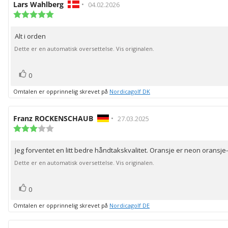
Forfatter:
Lars Wahlberg
•
Omtaledato:
04.02.2026
Karakter:
5.0
av
Alt i orden
Omtaletekst:
5
mulige
Dette er en automatisk oversettelse. Vis originalen.
stemmer
Liker
0
Omtalen er opprinnelig skrevet på
Nordicagolf DK
Forfatter:
Franz ROCKENSCHAUB
•
Omtaledato:
27.03.2025
Karakter:
3.0
av
Jeg forventet en litt bedre håndtakskvalitet. Oransje er neon oransj
Omtaletekst:
5
mulige
Dette er en automatisk oversettelse. Vis originalen.
stemmer
Liker
0
Omtalen er opprinnelig skrevet på
Nordicagolf DE