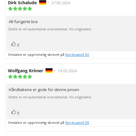
Forfatter:
Dirk Schalude
•
Omtaledato:
27.05.2024
Karakter:
5.0
av
Alt fungerte bra
Omtaletekst:
5
mulige
Dette er en automatisk oversettelse. Vis originalen.
stemmer
Liker
0
Omtalen er opprinnelig skrevet på
Nordicagolf DE
Forfatter:
Wolfgang Kröner
•
Omtaledato:
19.03.2024
Karakter:
5.0
av
Håndtakene er gode for denne prisen
Omtaletekst:
5
mulige
Dette er en automatisk oversettelse. Vis originalen.
stemmer
Liker
0
Omtalen er opprinnelig skrevet på
Nordicagolf DE