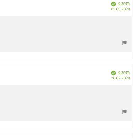
KJØPER
Verifisert
Dat
01.05.2024
for
kjøp
KJØPER
Verifisert
Dat
26.02.2024
for
kjøp