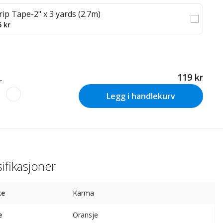
rip Tape-2" x 3 yards (2.7m)
5 kr
119 kr
r
Legg i handlekurv
ifikasjoner
ke
Karma
e
Oransje