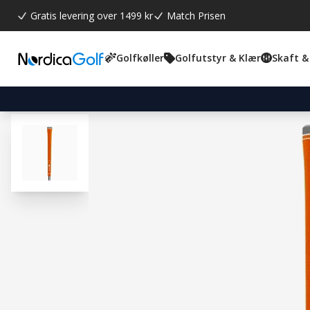
Gratis levering over 1499 kr
Match Prisen
Golfkøller
Golfutstyr & Klær
Skaft &