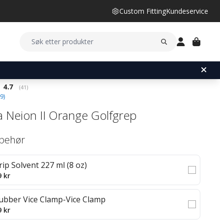
Custom Fitting
Kundeservice
Gjennomsnittskarakter:
4.7
(
stemmer:
41
)
9
)
 Neion II Orange Golfgrep
lbehør
rip Solvent 227 ml (8 oz)
9 kr
ubber Vice Clamp-Vice Clamp
9 kr