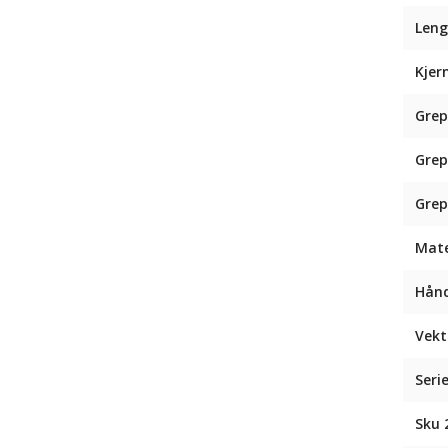
Leng
Kjer
Grep
Grep
Grep
Mate
Hån
Vekt
Seri
Sku 