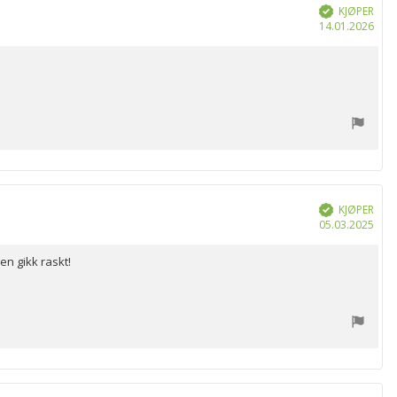
KJØPER
Verifisert
Dat
14.01.2026
for
kjøp
KJØPER
Verifisert
Dat
05.03.2025
for
kjøp
en gikk raskt!