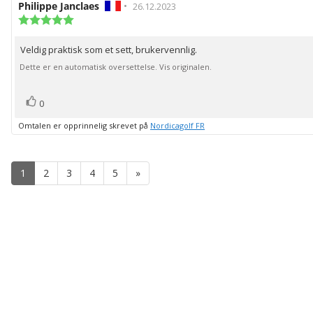
Forfatter:
Philippe Janclaes
•
Omtaledato:
26.12.2023
Karakter:
5.0
av
Veldig praktisk som et sett, brukervennlig.
Omtaletekst:
5
mulige
Dette er en automatisk oversettelse. Vis originalen.
stemmer
Liker
0
Omtalen er opprinnelig skrevet på
Nordicagolf FR
1
2
3
4
5
»