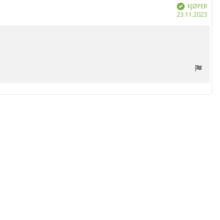
KJØPER
Verifisert
Dat
23.11.2023
for
kjøp