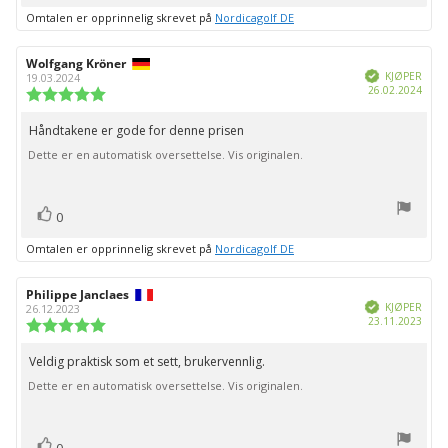
Omtalen er opprinnelig skrevet på
Nordicagolf DE
Forfatter:
Wolfgang Kröner
Omtaledato:
Verifisert
KJØPER
19.03.2024
Dato
26.02.2024
Karakter:
for
5.0
kjøp:
av
Håndtakene er gode for denne prisen
Omtaletekst:
5
Dette er en automatisk oversettelse. Vis originalen.
mulige
stemmer
Liker
0
Omtalen er opprinnelig skrevet på
Nordicagolf DE
Forfatter:
Philippe Janclaes
Omtaledato:
Verifisert
KJØPER
26.12.2023
Dato
23.11.2023
Karakter:
for
5.0
kjøp:
av
Veldig praktisk som et sett, brukervennlig.
Omtaletekst:
5
Dette er en automatisk oversettelse. Vis originalen.
mulige
stemmer
Liker