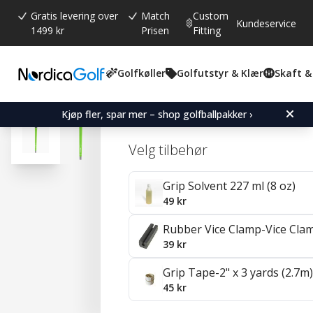
Gratis levering over
Match
Custom
Kundeservice
1499 kr
Prisen
Fitting
Golfkøller
Golfutstyr & Klær
Skaft &
Gjennomsnittskarakter:
4.7
(
stemmer:
41
)
Omtaler (
29
)
Karma Neion II Green Go
Kjøp fler, spar mer – shop golfballpakker ›
Velg tilbehør
Grip Solvent 227 ml (8 oz)
49 kr
Rubber Vice Clamp-Vice Cla
39 kr
Grip Tape-2" x 3 yards (2.7m)
45 kr