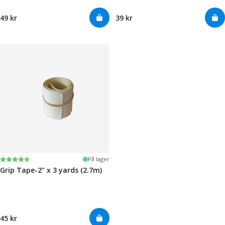
49 kr
39 kr
Karakter:
4.5 av 5 mulige
På lager
Grip Tape-2" x 3 yards (2.7m)
45 kr