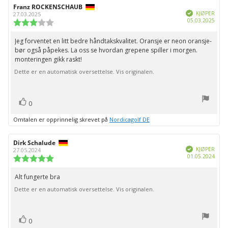
Forfatter:
Franz ROCKENSCHAUB
Omtaledato:
Verifisert
KJØPER
27.03.2025
Dato
05.03.2025
Karakter:
for
3.0
kjøp:
av
Jeg forventet en litt bedre håndtakskvalitet. Oransje er neon oransje-
Omtaletekst:
5
bør også påpekes. La oss se hvordan grepene spiller i morgen.
mulige
monteringen gikk raskt!
Dette er en automatisk oversettelse. Vis originalen.
stemmer
Liker
0
Omtalen er opprinnelig skrevet på
Nordicagolf DE
Forfatter:
Dirk Schalude
Omtaledato:
Verifisert
KJØPER
27.05.2024
Dato
01.05.2024
Karakter:
for
5.0
kjøp:
av
Alt fungerte bra
Omtaletekst:
5
Dette er en automatisk oversettelse. Vis originalen.
mulige
stemmer
Liker
0