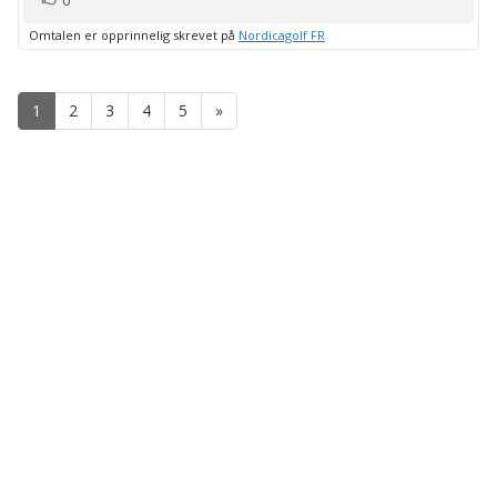
0
Omtalen er opprinnelig skrevet på
Nordicagolf FR
1
2
3
4
5
»