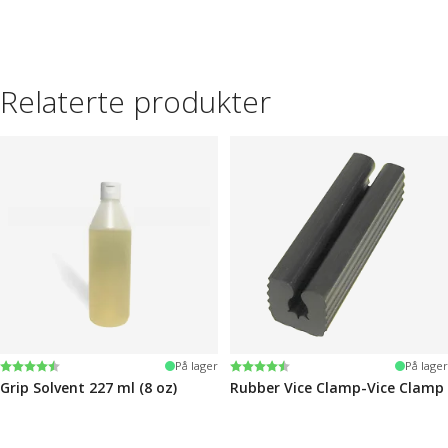
Relaterte produkter
Karakter:
4.6 av 5 mulige
Karakter:
4.6 av 5 mulige
På lager
På lager
Grip Solvent 227 ml (8 oz)
Rubber Vice Clamp-Vice Clamp