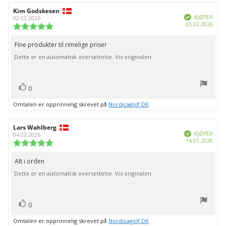
Forfatter:
Kim Godskesen
Omtaledato:
Verifisert
KJØPER
02.03.2026
Dato
03.02.2026
Karakter:
for
5.0
kjøp:
av
Fine produkter til rimelige priser
Omtaletekst:
5
Dette er en automatisk oversettelse. Vis originalen.
mulige
stemmer
Liker
0
Omtalen er opprinnelig skrevet på
Nordicagolf DK
Forfatter:
Lars Wahlberg
Omtaledato:
Verifisert
KJØPER
04.02.2026
Dato
14.01.2026
Karakter:
for
5.0
kjøp:
av
Alt i orden
Omtaletekst:
5
Dette er en automatisk oversettelse. Vis originalen.
mulige
stemmer
Liker
0
Omtalen er opprinnelig skrevet på
Nordicagolf DK