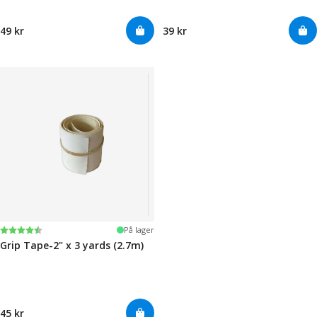
49 kr
39 kr
Karakter:
4.5 av 5 mulige
På lager
Grip Tape-2" x 3 yards (2.7m)
45 kr