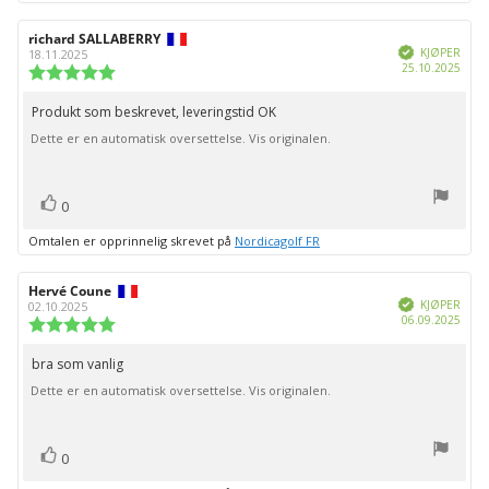
Forfatter:
richard SALLABERRY
Omtaledato:
Verifisert
KJØPER
18.11.2025
Dato
25.10.2025
Karakter:
for
5.0
kjøp:
av
Produkt som beskrevet, leveringstid OK
Omtaletekst:
5
Dette er en automatisk oversettelse. Vis originalen.
mulige
stemmer
Liker
0
Omtalen er opprinnelig skrevet på
Nordicagolf FR
Forfatter:
Hervé Coune
Omtaledato:
Verifisert
KJØPER
02.10.2025
Dato
06.09.2025
Karakter:
for
5.0
kjøp:
av
bra som vanlig
Omtaletekst:
5
Dette er en automatisk oversettelse. Vis originalen.
mulige
stemmer
Liker
0