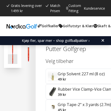
Gratis levering over
Match
Custom
Kundeservice
1499 kr
Prisen
Fitting
Golfkøller
Golfutstyr & Klær
Skaft &
Gjennomsnittskarakter:
4.6
(
stemmer:
169
)
Omtaler (
102
)
Karma Dual Touch Midsi
Kjøp fler, spar mer – shop golfballpakker ›
Putter Golfgrep
Velg tilbehør
Grip Solvent 227 ml (8 oz)
49 kr
Rubber Vice Clamp-Vice Cla
39 kr
Grip Tape-2" x 3 yards (2.7m)
45 kr