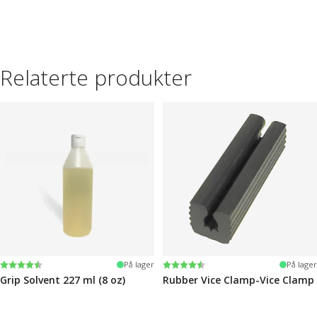
Relaterte produkter
Karakter:
4.6 av 5 mulige
Karakter:
4.6 av 5 mulige
På lager
På lager
Grip Solvent 227 ml (8 oz)
Rubber Vice Clamp-Vice Clamp