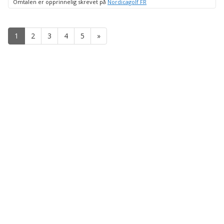
Omtalen er opprinnelig skrevet på
Nordicagolf FR
1
2
3
4
5
»