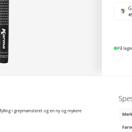
G
4
På lage
Spes
 fylling i grepmønsteret og en ny og mykere
Mer
Farv