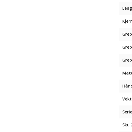
Leng
Kjer
Grep
Grep
Grep
Mate
Hån
Vekt
Seri
Sku 