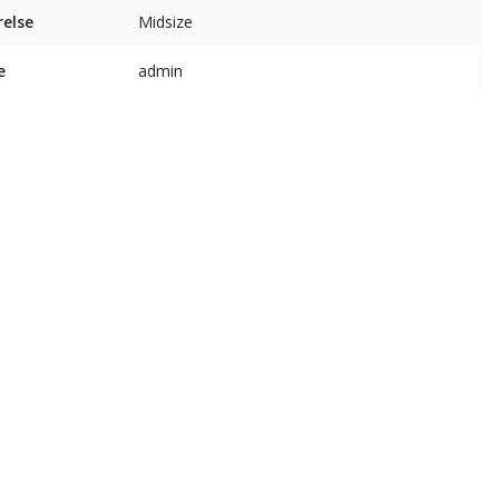
relse
Midsize
e
admin