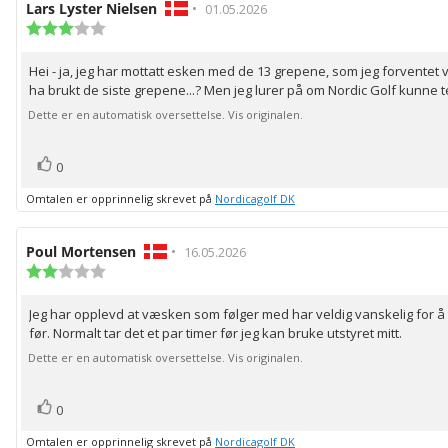
Forfatter:
Lars Lyster Nielsen
•
Omtaledato:
01.05.2026
Karakter:
3.0
av
Hei - ja, jeg har mottatt esken med de 13 grepene, som jeg forventet 
Omtaletekst:
5
ha brukt de siste grepene...? Men jeg lurer på om Nordic Golf kunne ten
mulige
Dette er en automatisk oversettelse. Vis originalen.
stemmer
Liker
0
Omtalen er opprinnelig skrevet på
Nordicagolf DK
Forfatter:
Poul Mortensen
•
Omtaledato:
16.05.2026
Karakter:
2.0
av
Jeg har opplevd at væsken som følger med har veldig vanskelig for å t
Omtaletekst:
5
før. Normalt tar det et par timer før jeg kan bruke utstyret mitt.
mulige
Dette er en automatisk oversettelse. Vis originalen.
stemmer
Liker
0
Omtalen er opprinnelig skrevet på
Nordicagolf DK