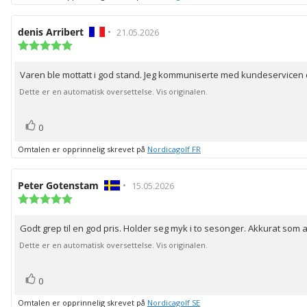
Forfatter:
denis Arribert
•
Omtaledato:
21.05.2026
Karakter:
5.0
av
Varen ble mottatt i god stand. Jeg kommuniserte med kundeservicen d
Omtaletekst:
5
mulige
Dette er en automatisk oversettelse. Vis originalen.
stemmer
Liker
0
Omtalen er opprinnelig skrevet på
Nordicagolf FR
Forfatter:
Peter Gotenstam
•
Omtaledato:
15.05.2026
Karakter:
5.0
av
Godt grep til en god pris. Holder seg myk i to sesonger. Akkurat som a
Omtaletekst:
5
mulige
Dette er en automatisk oversettelse. Vis originalen.
stemmer
Liker
0
Omtalen er opprinnelig skrevet på
Nordicagolf SE