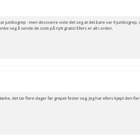
var jumbogrep - men dessverre viste det seg at det bare var 9 jumbogrep, o
ke seg å sende de siste på nytt gratis! Ellers er alt i orden.
ørke, det tar flere dager før grepet fester seg. Jeg har ellers kjøpt den 