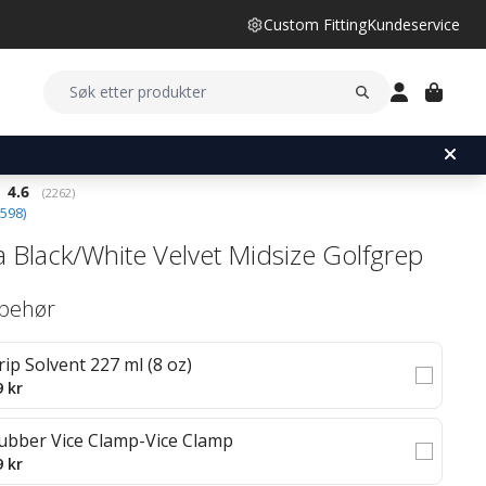
Custom Fitting
Kundeservice
Gjennomsnittskarakter:
4.6
(
stemmer:
2262
)
598
)
 Black/White Velvet Midsize Golfgrep
lbehør
rip Solvent 227 ml (8 oz)
9 kr
ubber Vice Clamp-Vice Clamp
9 kr