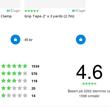
Karakter:
4.5 av 5 mulige
På lager
På lager
e Clamp
Grip Tape-2" x 3 yards (2.7m)
45 kr
4.6
Karakter: 5 av 5 mulige
stemmer
1534
Karakter: 4 av 5 mulige
stemmer
576
Karakter: 3 av 5 mulige
stemmer
118
Karakte
Karakter: 2 av 5 mulige
stemmer
20
4.6
Basert på 2262 stemmer o
Karakter: 1 av 5 mulige
av
stemmer
14
1598 omtaler
5
mulige