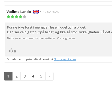
Forfatter:
Vadims Lando
•
Omtaledato:
12.02.2026
Karakter:
4.0
av
Kunne ikke forstå mengden løsemiddel ut fra bildet.
Omtaletekst:
5
Den ser veldig stor ut på bildet, og ikke så stor i virkeligheten. Så det 
mulige
Dette er en automatisk oversettelse. Vis originalen.
stemmer
Liker
0
Omtalen er opprinnelig skrevet på
Nordicagolf.com
1
2
3
4
5
»