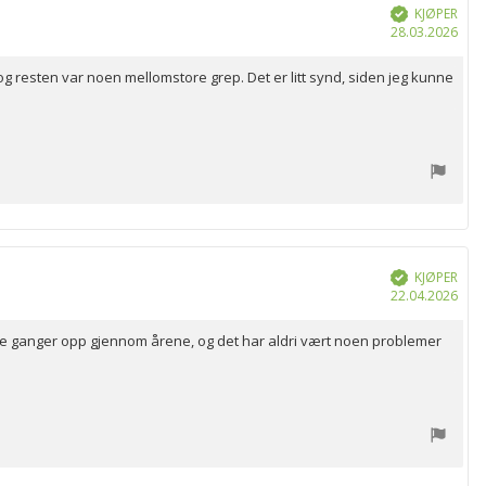
KJØPER
Verifisert
Dat
28.03.2026
for
kjøp
g resten var noen mellomstore grep. Det er litt synd, siden jeg kunne
KJØPER
Verifisert
Dat
22.04.2026
for
kjøp
flere ganger opp gjennom årene, og det har aldri vært noen problemer