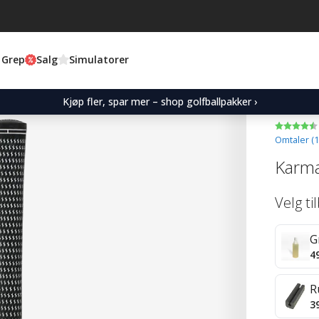
 Grep
Salg
Simulatorer
Kjøp fler, spar mer – shop golfballpakker ›
Omtaler (
1
Karma
Velg ti
G
4
R
3