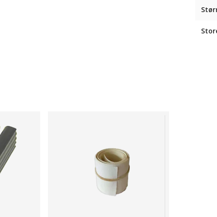
Stør
Stor