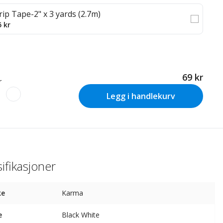
rip Tape-2" x 3 yards (2.7m)
5 kr
69 kr
r
Legg i handlekurv
ifikasjoner
ke
Karma
e
Black White