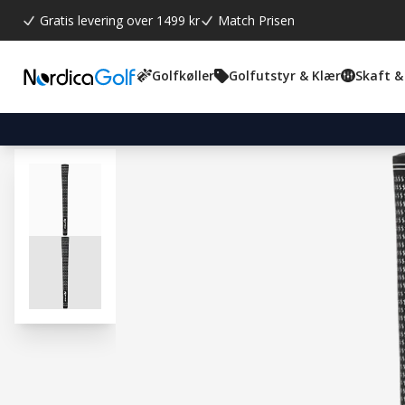
Gratis levering over 1499 kr
Match Prisen
Golfkøller
Golfutstyr & Klær
Skaft &