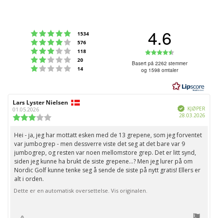
4.6
Karakter: 5 av 5 mulige
stemmer
1534
Karakter: 4 av 5 mulige
stemmer
576
Karakter: 3 av 5 mulige
Karakter:
stemmer
118
Karakter: 2 av 5 mulige
stemmer
20
4.6
Basert på 2262 stemmer
Karakter: 1 av 5 mulige
stemmer
14
og 1598 omtaler
av
5
mulige
Forfatter:
Lars Lyster Nielsen
Omtaledato:
Verifisert
KJØPER
01.05.2026
Dato
28.03.2026
Karakter:
for
3.0
kjøp:
av
Hei - ja, jeg har mottatt esken med de 13 grepene, som jeg forventet
Omtaletekst:
5
var jumbogrep - men dessverre viste det seg at det bare var 9
mulige
jumbogrep, og resten var noen mellomstore grep. Det er litt synd,
siden jeg kunne ha brukt de siste grepene...? Men jeg lurer på om
Nordic Golf kunne tenke seg å sende de siste på nytt gratis! Ellers er
alt i orden.
Dette er en automatisk oversettelse. Vis originalen.