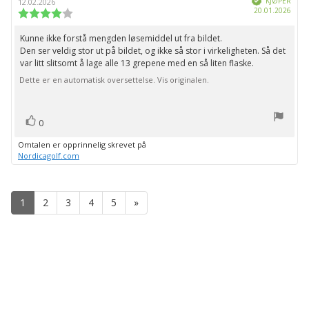
KJØPER
12.02.2026
Dato
20.01.2026
Karakter:
for
4.0
kjøp:
av
Kunne ikke forstå mengden løsemiddel ut fra bildet.
Omtaletekst:
5
Den ser veldig stor ut på bildet, og ikke så stor i virkeligheten. Så det
mulige
var litt slitsomt å lage alle 13 grepene med en så liten flaske.
Dette er en automatisk oversettelse. Vis originalen.
stemmer
Liker
0
Omtalen er opprinnelig skrevet på
Nordicagolf.com
1
2
3
4
5
»