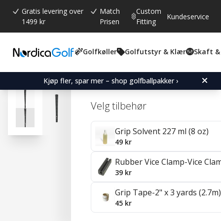
Gratis levering over
Match
Custom
Kundeservice
1499 kr
Prisen
Fitting
Golfkøller
Golfutstyr & Klær
Skaft &
Gjennomsnittskarakter:
4.6
(
stemmer:
2262
)
Omtaler (
1598
)
Karma Black/White Velve
Kjøp fler, spar mer – shop golfballpakker ›
Velg tilbehør
Grip Solvent 227 ml (8 oz)
49 kr
Rubber Vice Clamp-Vice Cla
39 kr
Grip Tape-2" x 3 yards (2.7m)
45 kr