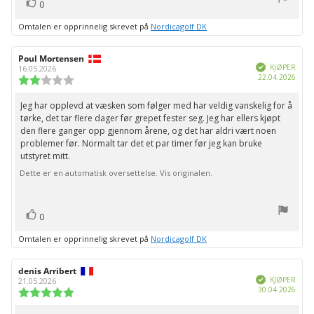
stemmer
Liker
0
Omtalen er opprinnelig skrevet på
Nordicagolf DK
Forfatter:
Poul Mortensen
Omtaledato:
Verifisert
KJØPER
16.05.2026
Dato
22.04.2026
Karakter:
for
2.0
kjøp:
av
Jeg har opplevd at væsken som følger med har veldig vanskelig for å
Omtaletekst:
5
tørke, det tar flere dager før grepet fester seg. Jeg har ellers kjøpt
mulige
den flere ganger opp gjennom årene, og det har aldri vært noen
problemer før. Normalt tar det et par timer før jeg kan bruke
utstyret mitt.
Dette er en automatisk oversettelse. Vis originalen.
stemmer
Liker
0
Omtalen er opprinnelig skrevet på
Nordicagolf DK
Forfatter:
denis Arribert
Omtaledato:
Verifisert
KJØPER
21.05.2026
Dato
30.04.2026
Karakter:
for
5.0
kjøp:
av