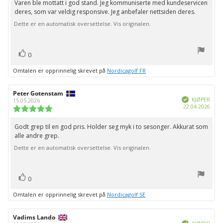
Varen ble mottatt i god stand. Jeg kommuniserte med kundeservicen
Omtaletekst:
5
deres, som var veldig responsive. Jeg anbefaler nettsiden deres.
mulige
Dette er en automatisk oversettelse. Vis originalen.
stemmer
Liker
0
Omtalen er opprinnelig skrevet på
Nordicagolf FR
Forfatter:
Peter Gotenstam
Omtaledato:
Verifisert
KJØPER
15.05.2026
Dato
22.04.2026
Karakter:
for
5.0
kjøp:
av
Godt grep til en god pris. Holder seg myk i to sesonger. Akkurat som
Omtaletekst:
5
alle andre grep.
mulige
Dette er en automatisk oversettelse. Vis originalen.
stemmer
Liker
0
Omtalen er opprinnelig skrevet på
Nordicagolf SE
Forfatter:
Vadims Lando
Omtaledato:
Verifisert