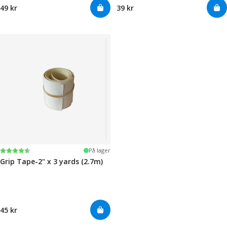
49 kr
39 kr
Karakter:
4.5 av 5 mulige
På lager
Grip Tape-2" x 3 yards (2.7m)
45 kr