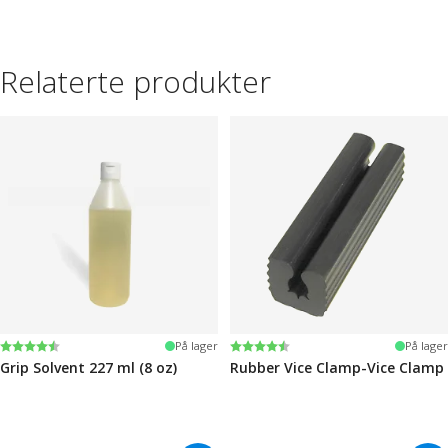
Relaterte produkter
Karakter:
4.6 av 5 mulige
Karakter:
4.6 av 5 mulige
På lager
På lager
Grip Solvent 227 ml (8 oz)
Rubber Vice Clamp-Vice Clamp