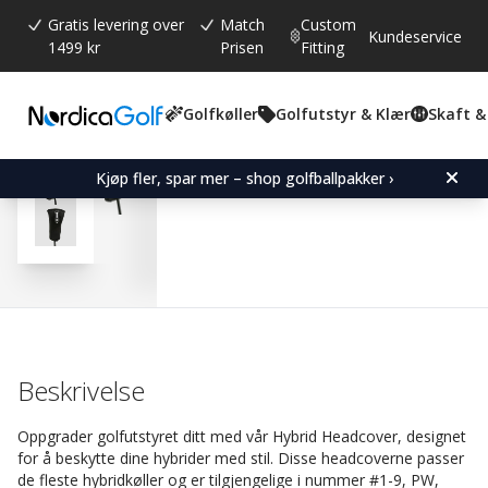
Gratis levering over
Match
Custom
Kundeservice
1499 kr
Prisen
Fitting
Golfkøller
Golfutstyr & Klær
Skaft &
Gjennomsnittskarakter:
4.0
(
stemmer:
23
)
Omtaler (
17
)
Hybrid Headcover Overs
Kjøp fler, spar mer – shop golfballpakker ›
Beskrivelse
Oppgrader golfutstyret ditt med vår Hybrid Headcover, designet
for å beskytte dine hybrider med stil. Disse headcoverne passer
de fleste hybridkøller og er tilgjengelige i nummer #1-9, PW,