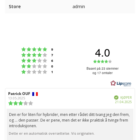
Store
admin
4.0
Karakter: 5 av 5 mulige
stemmer
9
Karakter: 4 av 5 mulige
stemmer
7
Karakter: 3 av 5 mulige
Karakter:
stemmer
6
Karakter: 2 av 5 mulige
stemmer
0
4.0
Basert på 23 stemmer
Karakter: 1 av 5 mulige
stemmer
1
og 17 omtaler
av
5
mulige
Forfatter:
Patrick OUF
Omtaledato:
Verifisert
KJØPER
13.05.2025
Dato
21.04.2025
Karakter:
for
3.0
kjøp:
av
Den er for liten for hybrider, men etter rådet ditt tvang jeg den frem,
Omtaletekst:
5
og ... den passer. De er pene, men det er ikke praktisk å tvinge frem
mulige
introduksjonen.
Dette er en automatisk oversettelse. Vis originalen.