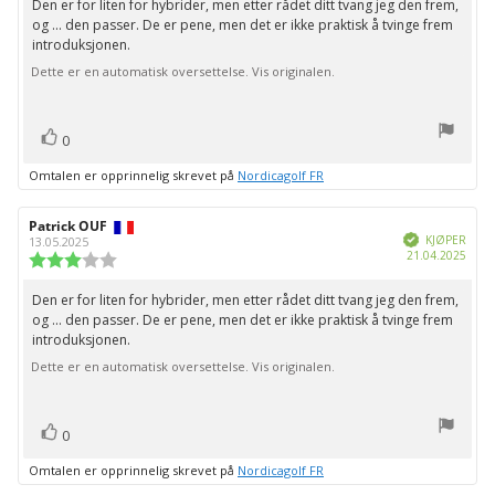
Den er for liten for hybrider, men etter rådet ditt tvang jeg den frem,
Omtaletekst:
5
og ... den passer. De er pene, men det er ikke praktisk å tvinge frem
mulige
introduksjonen.
Dette er en automatisk oversettelse. Vis originalen.
stemmer
Liker
0
Omtalen er opprinnelig skrevet på
Nordicagolf FR
Forfatter:
Patrick OUF
Omtaledato:
Verifisert
KJØPER
13.05.2025
Dato
21.04.2025
Karakter:
for
3.0
kjøp:
av
Den er for liten for hybrider, men etter rådet ditt tvang jeg den frem,
Omtaletekst:
5
og ... den passer. De er pene, men det er ikke praktisk å tvinge frem
mulige
introduksjonen.
Dette er en automatisk oversettelse. Vis originalen.
stemmer
Liker
0
Omtalen er opprinnelig skrevet på
Nordicagolf FR