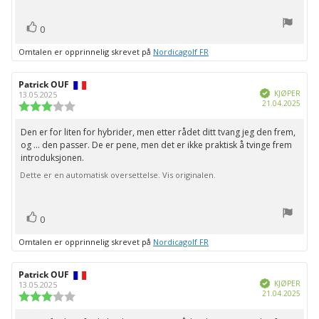
stemmer
Liker
0
Omtalen er opprinnelig skrevet på
Nordicagolf FR
Forfatter:
Patrick OUF
Omtaledato:
Verifisert
KJØPER
13.05.2025
Dato
21.04.2025
Karakter:
for
3.0
kjøp:
av
Den er for liten for hybrider, men etter rådet ditt tvang jeg den frem,
Omtaletekst:
5
og ... den passer. De er pene, men det er ikke praktisk å tvinge frem
mulige
introduksjonen.
Dette er en automatisk oversettelse. Vis originalen.
stemmer
Liker
0
Omtalen er opprinnelig skrevet på
Nordicagolf FR
Forfatter:
Patrick OUF
Omtaledato:
Verifisert
KJØPER
13.05.2025
Dato
21.04.2025
Karakter:
for
3.0
kjøp:
av