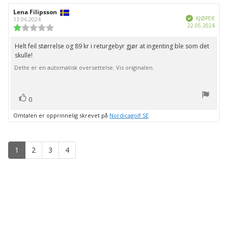
Forfatter:
Lena Filipsson
Omtaledato:
Verifisert
KJØPER
13.06.2024
Dato
22.05.2024
Karakter:
for
1.0
kjøp:
av
Helt feil størrelse og 89 kr i returgebyr gjør at ingenting ble som det
Omtaletekst:
5
skulle!
mulige
Dette er en automatisk oversettelse. Vis originalen.
stemmer
Liker
0
Omtalen er opprinnelig skrevet på
Nordicagolf SE
1
2
3
4