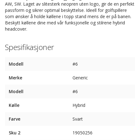
AW, SW. Laget av slitesterk neopren uten logo, gir de en perfekt
passform og sikrer optimal beskyttelse. Ideell for golfspillere
som ønsker å holde køllene i topp stand mens de er på banen.
Beskytt køllene dine med vår funksjonelle og stilrene hybrid
headcover.
Spesifikasjoner
Modell
#6
Merke
Generic
Modell
#6
Kølle
Hybrid
Farve
Svart
Sku 2
19050256