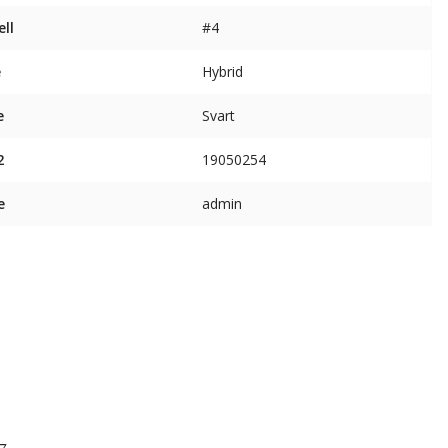
ll
#4
e
Hybrid
e
Svart
2
19050254
e
admin
r:
7