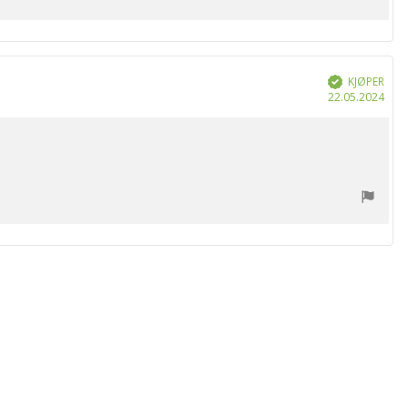
KJØPER
Verifisert
Dat
22.05.2024
for
kjøp