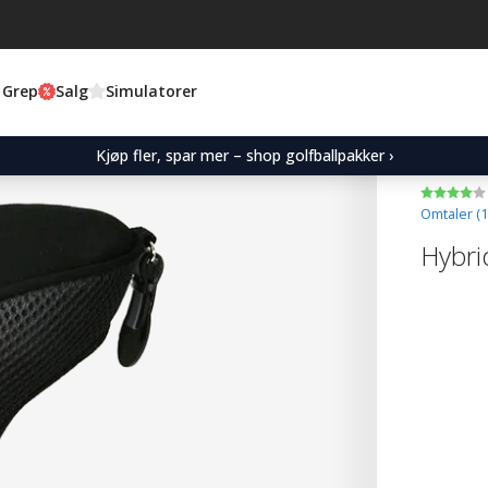
 Grep
Salg
Simulatorer
Kjøp fler, spar mer – shop golfballpakker ›
Omtaler (
1
Hybri