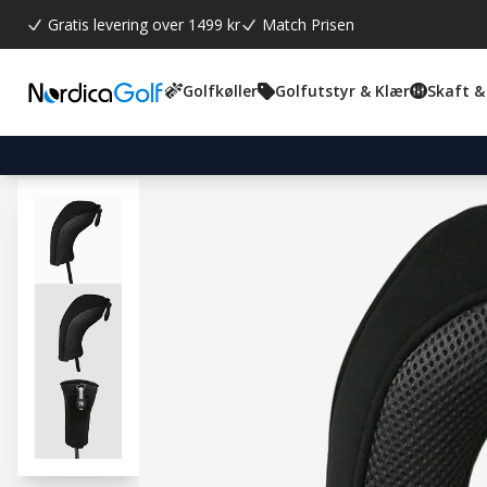
Gratis levering over 1499 kr
Match Prisen
Golfkøller
Golfutstyr & Klær
Skaft &