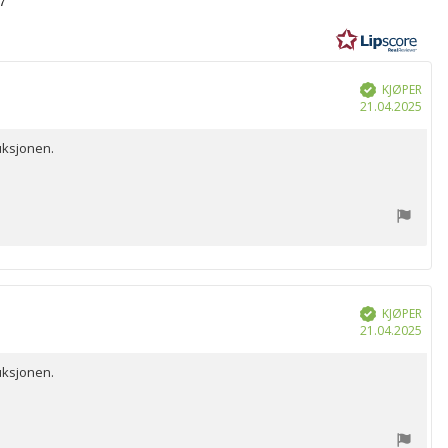
KJØPER
Verifisert
Dat
21.04.2025
for
kjøp
duksjonen.
KJØPER
Verifisert
Dat
21.04.2025
for
kjøp
duksjonen.