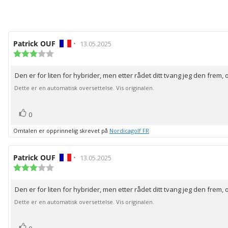
Forfatter:
Patrick OUF
•
Omtaledato:
13.05.2025
Karakter:
3.0
av
Den er for liten for hybrider, men etter rådet ditt tvang jeg den frem,
Omtaletekst:
5
mulige
Dette er en automatisk oversettelse. Vis originalen.
stemmer
Liker
0
Omtalen er opprinnelig skrevet på
Nordicagolf FR
Forfatter:
Patrick OUF
•
Omtaledato:
13.05.2025
Karakter:
3.0
av
Den er for liten for hybrider, men etter rådet ditt tvang jeg den frem,
Omtaletekst:
5
mulige
Dette er en automatisk oversettelse. Vis originalen.
stemmer