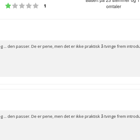
Karakter: 1 av 5 mulige
av
stemmer
1
omtaler
5
mulige
 og ... den passer. De er pene, men det er ikke praktisk å tvinge frem intro
 og ... den passer. De er pene, men det er ikke praktisk å tvinge frem intro