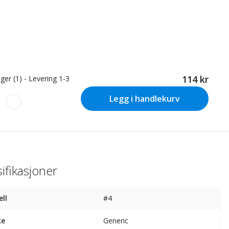
114 kr
ger (1) - Levering 1-3
Legg i handlekurv
ifikasjoner
ll
#4
ke
Generic