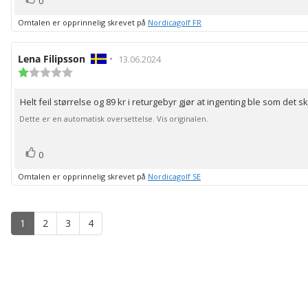
Liker
0
Omtalen er opprinnelig skrevet på
Nordicagolf FR
Forfatter:
Lena Filipsson
•
Omtaledato:
13.06.2024
Karakter:
1.0
av
Helt feil størrelse og 89 kr i returgebyr gjør at ingenting ble som det sk
Omtaletekst:
5
mulige
Dette er en automatisk oversettelse. Vis originalen.
stemmer
Liker
0
Omtalen er opprinnelig skrevet på
Nordicagolf SE
1
2
3
4