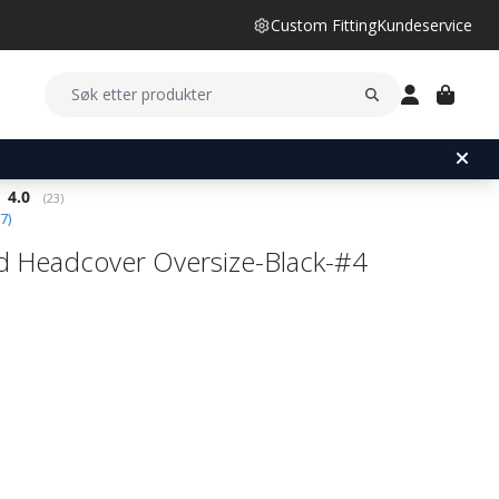
Custom Fitting
Kundeservice
Gjennomsnittskarakter:
4.0
(
stemmer:
23
)
7
)
d Headcover Oversize-Black-#4