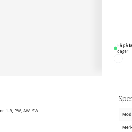
Få på la
dager
Spes
 nr. 1-9, PW, AW, SW.
Mode
Mer