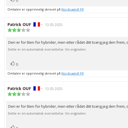
Liker
0
Omtalen er opprinnelig skrevet på
Nordicagolf FR
Forfatter:
Patrick OUF
•
Omtaledato:
13.05.2025
Karakter:
3.0
av
Den er for liten for hybrider, men etter rådet ditt tvang jeg den frem,
Omtaletekst:
5
mulige
Dette er en automatisk oversettelse. Vis originalen.
stemmer
Liker
0
Omtalen er opprinnelig skrevet på
Nordicagolf FR
Forfatter:
Patrick OUF
•
Omtaledato:
13.05.2025
Karakter:
3.0
av
Den er for liten for hybrider, men etter rådet ditt tvang jeg den frem,
Omtaletekst:
5
mulige
Dette er en automatisk oversettelse. Vis originalen.
stemmer