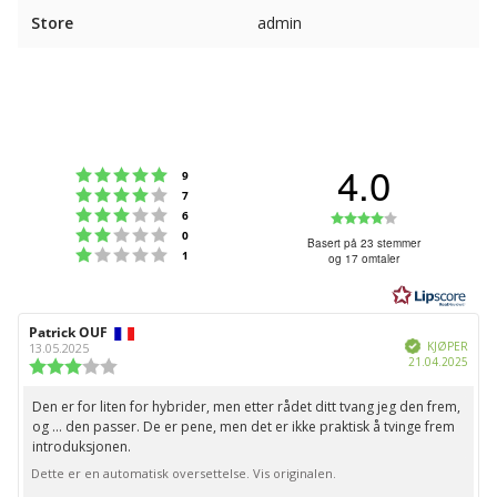
Store
admin
4.0
Karakter: 5 av 5 mulige
stemmer
9
Karakter: 4 av 5 mulige
stemmer
7
Karakter: 3 av 5 mulige
Karakter:
stemmer
6
Karakter: 2 av 5 mulige
stemmer
0
4.0
Basert på 23 stemmer
Karakter: 1 av 5 mulige
stemmer
1
og 17 omtaler
av
5
mulige
Forfatter:
Patrick OUF
Omtaledato:
Verifisert
KJØPER
13.05.2025
Dato
21.04.2025
Karakter:
for
3.0
kjøp:
av
Den er for liten for hybrider, men etter rådet ditt tvang jeg den frem,
Omtaletekst:
5
og ... den passer. De er pene, men det er ikke praktisk å tvinge frem
mulige
introduksjonen.
Dette er en automatisk oversettelse. Vis originalen.