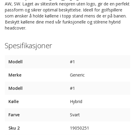
AW, SW. Laget av slitesterk neopren uten logo, gir de en perfekt
passform og sikrer optimal beskyttelse. Ideell for golfspillere
som ønsker å holde køllene i topp stand mens de er på banen.
Beskytt køllene dine med vår funksjonelle og stilrene hybrid
headcover.
Spesifikasjoner
Modell
#1
Merke
Generic
Modell
#1
Kølle
Hybrid
Farve
Svart
Sku 2
19050251