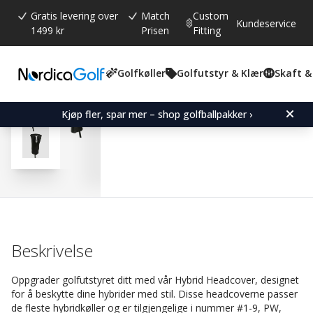
Gratis levering over
Match
Custom
Kundeservice
1499 kr
Prisen
Fitting
Golfkøller
Golfutstyr & Klær
Skaft &
Gjennomsnittskarakter:
4.0
(
stemmer:
23
)
Omtaler (
17
)
Hybrid Headcover Overs
Kjøp fler, spar mer – shop golfballpakker ›
Beskrivelse
Oppgrader golfutstyret ditt med vår Hybrid Headcover, designet
for å beskytte dine hybrider med stil. Disse headcoverne passer
de fleste hybridkøller og er tilgjengelige i nummer #1-9, PW,