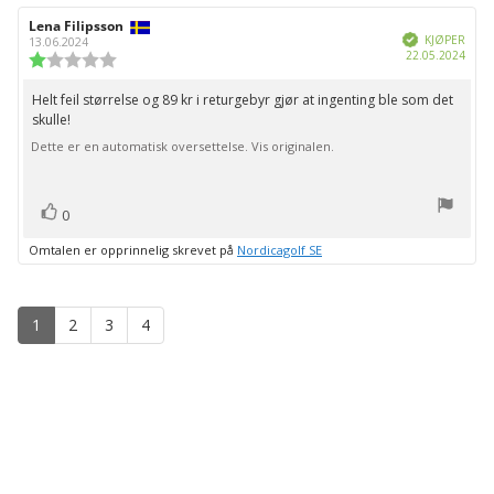
Forfatter:
Lena Filipsson
Omtaledato:
Verifisert
KJØPER
13.06.2024
Dato
22.05.2024
Karakter:
for
1.0
kjøp:
av
Helt feil størrelse og 89 kr i returgebyr gjør at ingenting ble som det
Omtaletekst:
5
skulle!
mulige
Dette er en automatisk oversettelse. Vis originalen.
stemmer
Liker
0
Omtalen er opprinnelig skrevet på
Nordicagolf SE
1
2
3
4