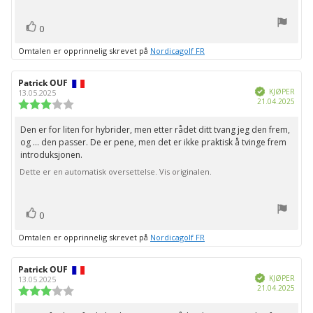
stemmer
Liker
0
Omtalen er opprinnelig skrevet på
Nordicagolf FR
Forfatter:
Patrick OUF
Omtaledato:
Verifisert
KJØPER
13.05.2025
Dato
21.04.2025
Karakter:
for
3.0
kjøp:
av
Den er for liten for hybrider, men etter rådet ditt tvang jeg den frem,
Omtaletekst:
5
og ... den passer. De er pene, men det er ikke praktisk å tvinge frem
mulige
introduksjonen.
Dette er en automatisk oversettelse. Vis originalen.
stemmer
Liker
0
Omtalen er opprinnelig skrevet på
Nordicagolf FR
Forfatter:
Patrick OUF
Omtaledato:
Verifisert
KJØPER
13.05.2025
Dato
21.04.2025
Karakter:
for
3.0
kjøp:
av