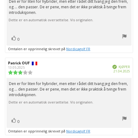
Den er for liten for hybrider, men etter rådet ditt tvang jeg den frem,
Omtaletekst:
5
og ... den passer. De er pene, men det er ikke praktisk å tvinge frem
mulige
introduksjonen.
Dette er en automatisk oversettelse. Vis originalen.
stemmer
Liker
0
Omtalen er opprinnelig skrevet på
Nordicagolf FR
Forfatter:
Patrick OUF
Omtaledato:
Verifisert
KJØPER
13.05.2025
Dato
21.04.2025
Karakter:
for
3.0
kjøp:
av
Den er for liten for hybrider, men etter rådet ditt tvang jeg den frem,
Omtaletekst:
5
og ... den passer. De er pene, men det er ikke praktisk å tvinge frem
mulige
introduksjonen.
Dette er en automatisk oversettelse. Vis originalen.
stemmer
Liker
0
Omtalen er opprinnelig skrevet på
Nordicagolf FR