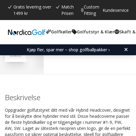
Gratis levering over
Match
Custom
Kundeservice
1499 kr
Prisen
Fitting
Golfkøller
Golfutstyr & Klær
Skaft &
Gjennomsnittskarakter:
4.0
(
stemmer:
23
)
Omtaler (
17
)
Hybrid Headcover-Black
Kjøp fler, spar mer – shop golfballpakker ›
Beskrivelse
Oppgrader golfutstyret ditt med vår Hybrid Headcover, designet
for å beskytte dine hybrider med stil. Disse headcoverne passer
de fleste hybridkøller og er tilgjengelige i nummer #1-9, PW,
AW, SW. Laget av slitesterk neopren uten logo, gir de en perfekt
passform og sikrer optimal beskyttelse. Ideell for golfspillere