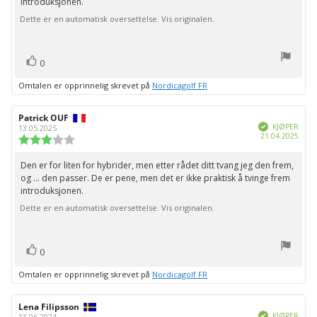
introduksjonen.
Dette er en automatisk oversettelse. Vis originalen.
stemmer
Liker
0
Omtalen er opprinnelig skrevet på
Nordicagolf FR
Forfatter:
Patrick OUF
Omtaledato:
Verifisert
KJØPER
13.05.2025
Dato
21.04.2025
Karakter:
for
3.0
kjøp:
av
Den er for liten for hybrider, men etter rådet ditt tvang jeg den frem,
Omtaletekst:
5
og ... den passer. De er pene, men det er ikke praktisk å tvinge frem
mulige
introduksjonen.
Dette er en automatisk oversettelse. Vis originalen.
stemmer
Liker
0
Omtalen er opprinnelig skrevet på
Nordicagolf FR
Forfatter:
Lena Filipsson
Omtaledato:
Verifisert
KJØPER
13.06.2024