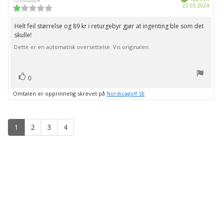
Dato
22.05.2024
Karakter:
for
1.0
kjøp:
av
Helt feil størrelse og 89 kr i returgebyr gjør at ingenting ble som det
Omtaletekst:
5
skulle!
mulige
Dette er en automatisk oversettelse. Vis originalen.
stemmer
Liker
0
Omtalen er opprinnelig skrevet på
Nordicagolf SE
1
2
3
4