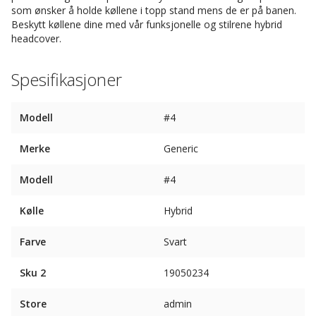
som ønsker å holde køllene i topp stand mens de er på banen.
Beskytt køllene dine med vår funksjonelle og stilrene hybrid
headcover.
Spesifikasjoner
Modell
#4
Merke
Generic
Modell
#4
Kølle
Hybrid
Farve
Svart
Sku 2
19050234
Store
admin