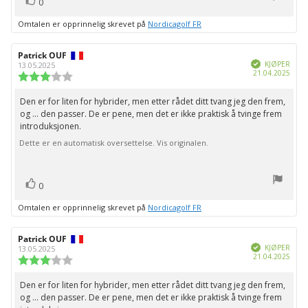
Liker
0
Omtalen er opprinnelig skrevet på
Nordicagolf FR
Forfatter:
Patrick OUF
Omtaledato:
Verifisert
KJØPER
13.05.2025
Dato
21.04.2025
Karakter:
for
3.0
kjøp:
av
Den er for liten for hybrider, men etter rådet ditt tvang jeg den frem,
Omtaletekst:
5
og ... den passer. De er pene, men det er ikke praktisk å tvinge frem
mulige
introduksjonen.
Dette er en automatisk oversettelse. Vis originalen.
stemmer
Liker
0
Omtalen er opprinnelig skrevet på
Nordicagolf FR
Forfatter:
Patrick OUF
Omtaledato:
Verifisert
KJØPER
13.05.2025
Dato
21.04.2025
Karakter:
for
3.0
kjøp:
av
Den er for liten for hybrider, men etter rådet ditt tvang jeg den frem,
Omtaletekst:
5
og ... den passer. De er pene, men det er ikke praktisk å tvinge frem
mulige