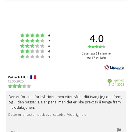
4.0
Karakter: 5 av 5 mulige
stemmer
9
Karakter: 4 av 5 mulige
stemmer
7
Karakter: 3 av 5 mulige
Karakter:
stemmer
6
Karakter: 2 av 5 mulige
stemmer
0
4.0
Basert på 23 stemmer
Karakter: 1 av 5 mulige
stemmer
1
og 17 omtaler
av
5
mulige
Forfatter:
Patrick OUF
Omtaledato:
Verifisert
KJØPER
13.05.2025
Dato
21.04.2025
Karakter:
for
3.0
kjøp:
av
Den er for liten for hybrider, men etter rådet ditt tvang jeg den frem,
Omtaletekst:
5
og ... den passer. De er pene, men det er ikke praktisk å tvinge frem
mulige
introduksjonen.
Dette er en automatisk oversettelse. Vis originalen.
stemmer