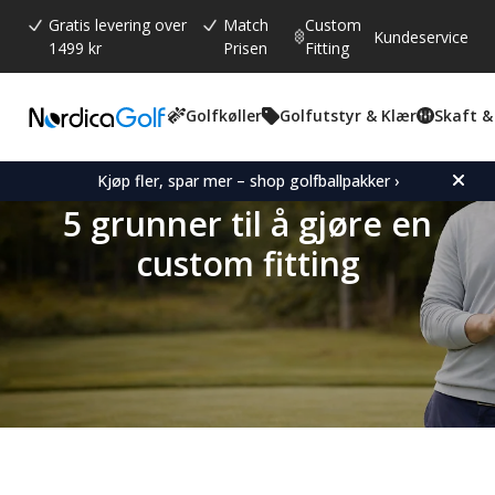
Gratis levering over
Match
Custom
Kundeservice
1499 kr
Prisen
Fitting
Golfkøller
Golfutstyr & Klær
Skaft &
Kjøp fler, spar mer – shop golfballpakker ›
5 grunner til å gjøre en
custom fitting