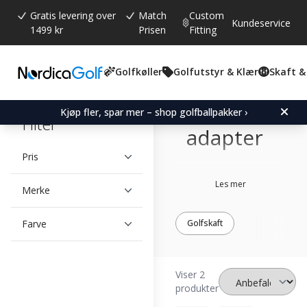
Gratis levering over
Match
Custom
Kundeservice
1499 kr
Prisen
Fitting
Golfkøller
Golfutstyr & Klær
Skaft &
Titleist
driver
Kjøp fler, spar mer – shop golfballpakker ›
Filter
adapter
Pris
Les mer
Merke
Farve
Golfskaft
Viser 2
produkter