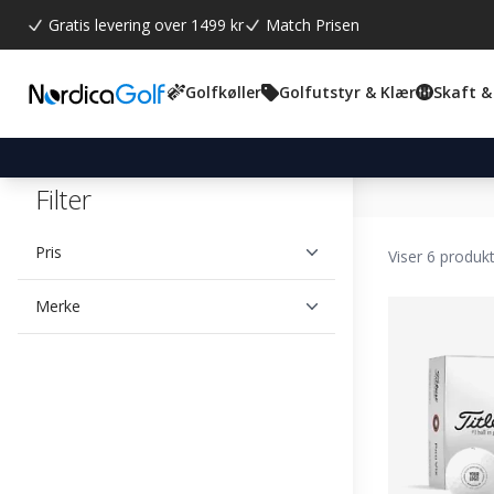
Gratis levering over 1499 kr
Match Prisen
Golfkøller
Golfutstyr & Klær
Skaft &
Filter
Pris
Viser 6 produk
Merke