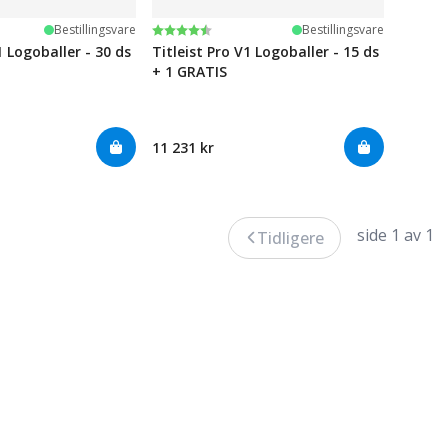
ge
Karakter:
4.6 av 5 mulige
Bestillingsvare
Bestillingsvare
1 Logoballer - 30 ds
Titleist Pro V1 Logoballer - 15 ds
+ 1 GRATIS
11 231 kr
side 1 av 1
Tidligere