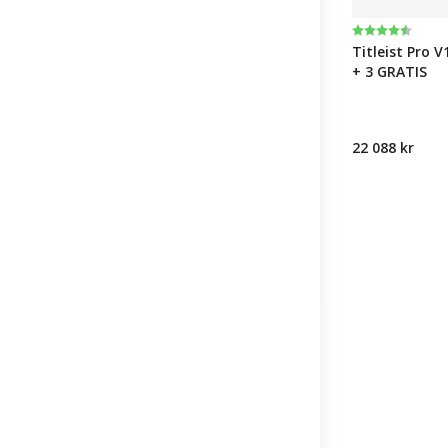
Karakter:
4.6 av 5 muli
Titleist Pro V
+ 3 GRATIS
22 088 kr