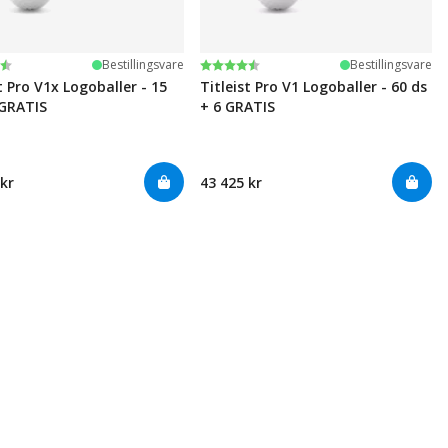
ter:
 5 mulige
Karakter:
4.6 av 5 mulige
Bestillingsvare
Bestillingsvare
t Pro V1x Logoballer - 15
Titleist Pro V1 Logoballer - 60 ds
 GRATIS
+ 6 GRATIS
 kr
43 425 kr