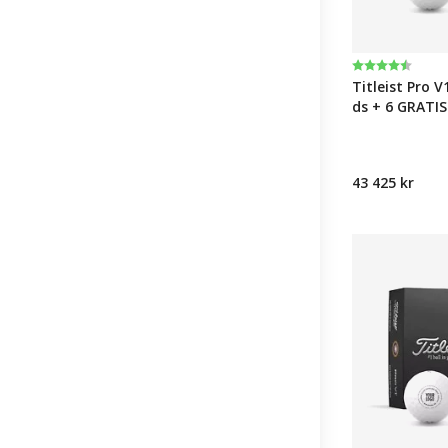
Karakter:
4.6 av 5 muli
Titleist Pro V
ds + 6 GRATIS
43 425 kr