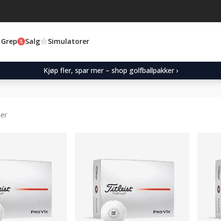
 Grep
Salg
Simulatorer
Kjøp fler, spar mer – shop golfballpakker ›
ter