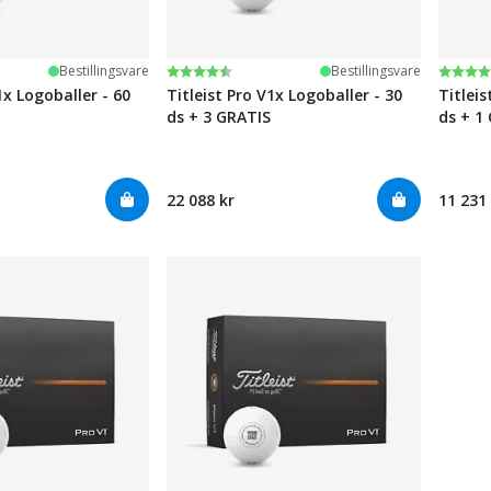
ge
Karakter:
4.6 av 5 mulige
Karak
4.6 av
Bestillingsvare
Bestillingsvare
1x Logoballer - 60
Titleist Pro V1x Logoballer - 30
Titleis
ds + 3 GRATIS
ds + 1
22 088 kr
11 231