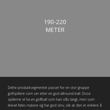
190-220
METER
Dette produktsegmentet passer for en stor gruppe
golfspillere som ser etter en god allround-ball. Disse
spillerne vil ha en golfball som kan slås langt, men som
likevel føles mykere og har god skru, slik at den er enklere å