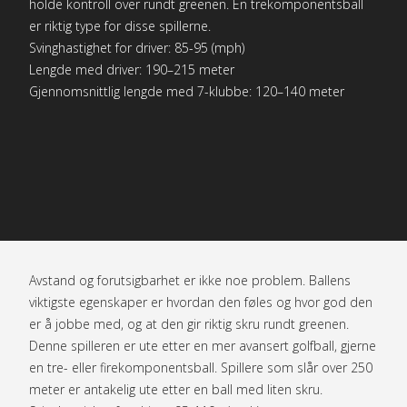
holde kontroll over rundt greenen. En trekomponentsball
er riktig type for disse spillerne.
Svinghastighet for driver: 85-95 (mph)
Lengde med driver: 190–215 meter
Gjennomsnittlig lengde med 7-klubbe: 120–140 meter
Avstand og forutsigbarhet er ikke noe problem. Ballens
viktigste egenskaper er hvordan den føles og hvor god den
er å jobbe med, og at den gir riktig skru rundt greenen.
Denne spilleren er ute etter en mer avansert golfball, gjerne
en tre- eller firekomponentsball. Spillere som slår over 250
meter er antakelig ute etter en ball med liten skru.