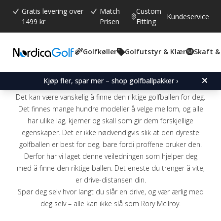
Gratis levering over
Match
Custom
Kundeservice
1499 kr
Prisen
Fitting
Finn riktig
Golfkøller
Golfutstyr & Klær
Skaft &
golfball for deg
Kjøp fler, spar mer – shop golfballpakker ›
Det kan være vanskelig å finne den riktige golfballen for deg.
Det finnes mange hundre modeller å velge mellom, og alle
har ulike lag, kjerner og skall som gir dem forskjellige
egenskaper. Det er ikke nødvendigvis slik at den dyreste
golfballen er best for deg, bare fordi proffene bruker den.
Derfor har vi laget denne veiledningen som hjelper deg
med å finne den riktige ballen. Det eneste du trenger å vite,
er drive-distansen din.
Spør deg selv hvor langt du slår en drive, og vær ærlig med
deg selv – alle kan ikke slå som Rory Mcilroy.