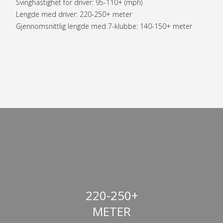
Svinghastighet for driver: 95-110+ (mph)
Lengde med driver: 220-250+ meter
Gjennomsnittlig lengde med 7-klubbe: 140-150+ meter
220-250+
METER