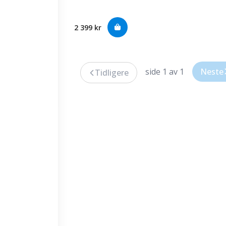
2 399 kr
side 1 av 1
Neste
Tidligere