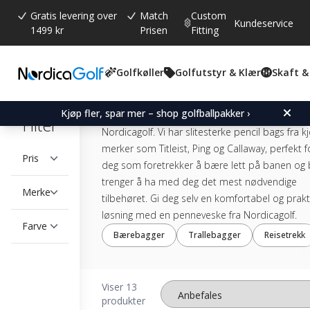
Gratis levering over
Match
Custom
Kundeservice
1499 kr
Prisen
Fitting
Pencil Bags
Golfkøller
Golfutstyr & Klær
Skaft &
Gjør golfrunden enklere og mer komfortabel 
Kjøp fler, spar mer – shop golfballpakker ›
en brukervennlig og fleksibel penalbag fra
Filter
Nordicagolf. Vi har slitesterke pencil bags fra k
merker som Titleist, Ping og Callaway, perfekt f
Pris
deg som foretrekker å bære lett på banen og 
trenger å ha med deg det mest nødvendige
Merke
tilbehøret. Gi deg selv en komfortabel og prakt
løsning med en penneveske fra Nordicagolf.
Farve
Bærebagger
Trallebagger
Reisetrekk
Viser 13
produkter