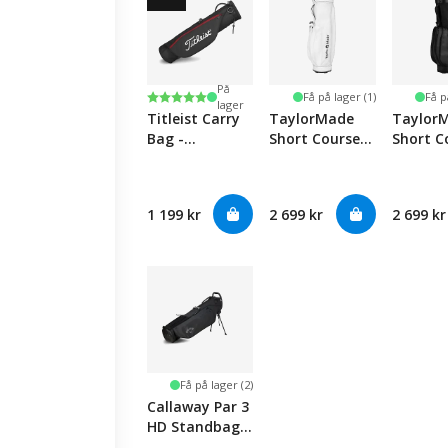
På
Karakter:
5.0 av 5 mulige
Få på lager (1)
Få p
lager
Titleist Carry
TaylorMade
Taylor
Bag -
Short Course
Short C
Black/Black/Red
Carry Bag 24 -
Carry B
White
Black
1 199 kr
2 699 kr
2 699 kr
Få på lager (2)
Callaway Par 3
HD Standbag -
Black