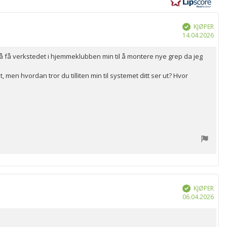
KJØPER
Verifisert
Dat
14.04.2026
for
kjøp
d å få verkstedet i hjemmeklubben min til å montere nye grep da jeg
men hvordan tror du tilliten min til systemet ditt ser ut? Hvor
KJØPER
Verifisert
Dat
06.04.2026
for
kjøp