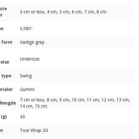
ste
3 cm or less, 4 cm, 5 cm, 6 cm, 7 cm, 8 cm
er
ne
0.580"
 form
Vanlige grep
p
Undersize
relse
 type
Swing
rialer
Gummi
7 cm or less, 8 cm, 9 cm, 10 cm, 11 cm, 12 cm, 13 cm,
dlengde
14 cm, 15 cm
 (g)
43
en
Tour Wrap 2G