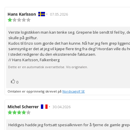
Forfatter:
Hans Karlsson
•
Omtaledato:
07.05.2026
Karakter:
1.0
av
Verste logistikken man kan tenke seg. Grepene ble sendt til feil by, 
Omtaletekst:
5
skulle på golftur.
mulige
Kudos til Enzo som gjorde det han kunne. Nå har jeg fem grep liggende 
sannsynlig er det at jeg vil kjøpe flere ting fra deg? Hvordan ville du 
I stedet redigerer du den eksisterende fakturaen.
// Hans Karlsson, Falkenberg
Dette er en automatisk oversettelse. Vis originalen.
stemmer
Liker
0
Omtalen er opprinnelig skrevet på
Nordicagolf SE
Forfatter:
Michel Scherrer
•
Omtaledato:
30.04.2026
Karakter:
4.0
av
Heldigvis hadde jeg fortsatt spesialkniven for å fjerne de gamle grep
Omtaletekst:
5