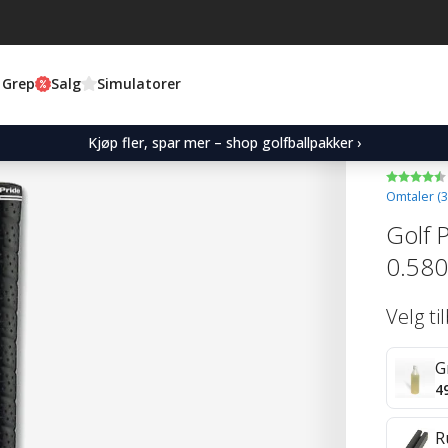
 Grep
Salg
Simulatorer
Kjøp fler, spar mer – shop golfballpakker ›
Omtaler (
3
Golf 
0.580
Velg ti
G
4
R