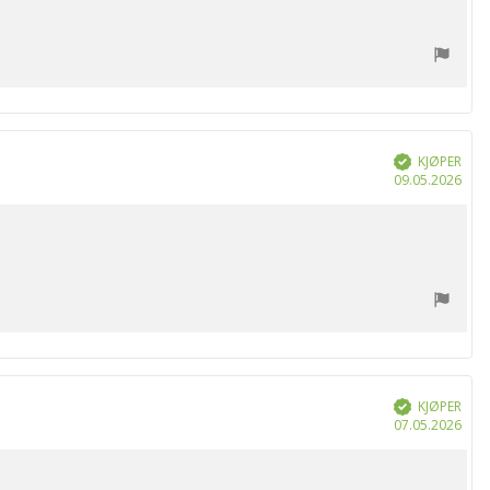
KJØPER
Verifisert
Dat
09.05.2026
for
kjøp
KJØPER
Verifisert
Dat
07.05.2026
for
kjøp