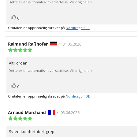
mulige
Dette er en automatisk oversettelse. Vis originalen.
stemmer
Liker
0
Omtalen er opprinnelig skrevet på
Nordicagolf FR
Forfatter:
Raimund Raßhofer
•
Omtaledato:
01.06.2026
Karakter:
5.0
av
Alt i orden
Omtaletekst:
5
mulige
Dette er en automatisk oversettelse. Vis originalen.
stemmer
Liker
0
Omtalen er opprinnelig skrevet på
Nordicagolf DE
Forfatter:
Arnaud Marchand
•
Omtaledato:
03.06.2026
Karakter:
5.0
av
Svært komfortabelt grep
Omtaletekst:
5