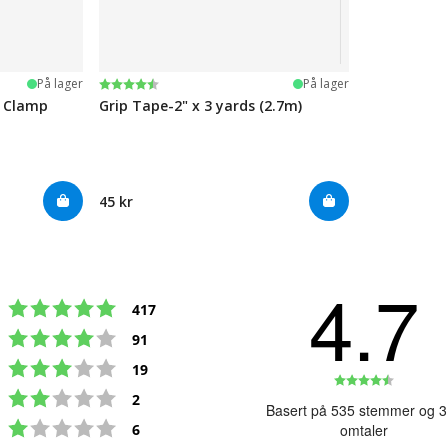
Karakter:
4.5 av 5 mulige
På lager
På lager
e Clamp
Grip Tape-2" x 3 yards (2.7m)
45 kr
4.7
Karakter: 5 av 5 mulige
stemmer
417
Karakter: 4 av 5 mulige
stemmer
91
Karakter: 3 av 5 mulige
stemmer
19
Karakte
Karakter: 2 av 5 mulige
stemmer
2
4.7
Basert på 535 stemmer og 
Karakter: 1 av 5 mulige
av
stemmer
6
omtaler