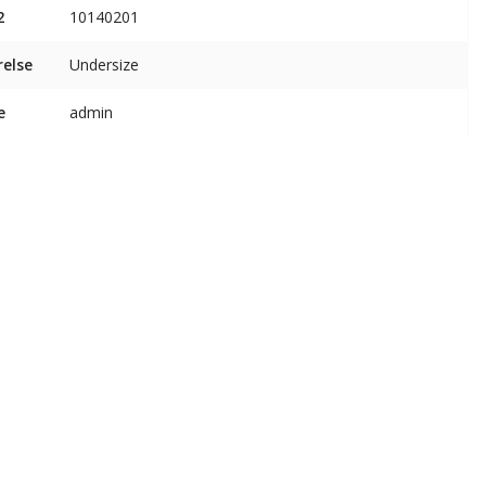
2
10140201
relse
Undersize
e
admin