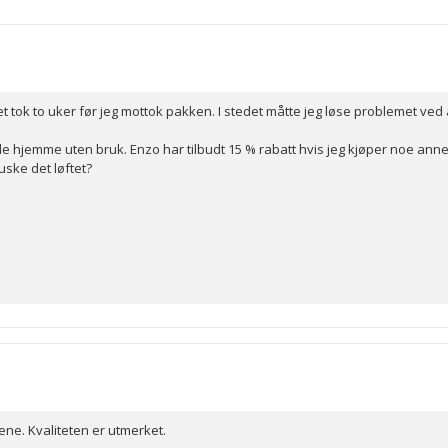
5
mulige
det tok to uker før jeg mottok pakken. I stedet måtte jeg løse problemet ve
hjemme uten bruk. Enzo har tilbudt 15 % rabatt hvis jeg kjøper noe annet, 
huske det løftet?
ene. Kvaliteten er utmerket.