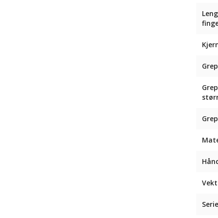
Leng
fing
Kjer
Grep
Gre
stør
Grep
Mate
Hån
Vekt
Seri