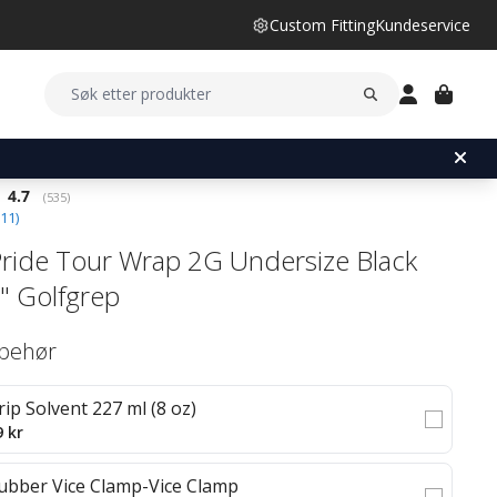
Custom Fitting
Kundeservice
Gjennomsnittskarakter:
4.7
(
stemmer:
535
)
11
)
Pride Tour Wrap 2G Undersize Black
" Golfgrep
lbehør
rip Solvent 227 ml (8 oz)
9 kr
ubber Vice Clamp-Vice Clamp