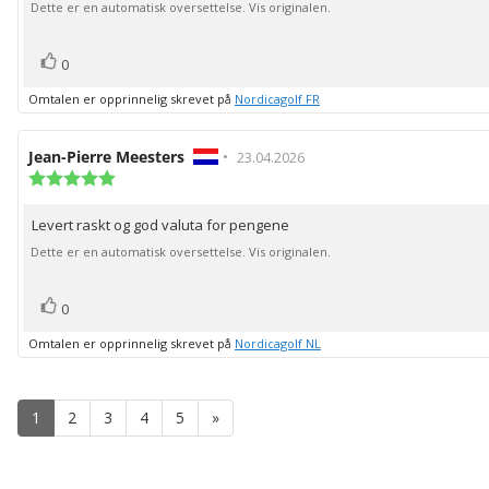
mulige
Dette er en automatisk oversettelse. Vis originalen.
stemmer
Liker
0
Omtalen er opprinnelig skrevet på
Nordicagolf FR
Forfatter:
Jean-Pierre Meesters
•
Omtaledato:
23.04.2026
Karakter:
5.0
av
Levert raskt og god valuta for pengene
Omtaletekst:
5
mulige
Dette er en automatisk oversettelse. Vis originalen.
stemmer
Liker
0
Omtalen er opprinnelig skrevet på
Nordicagolf NL
1
2
3
4
5
»