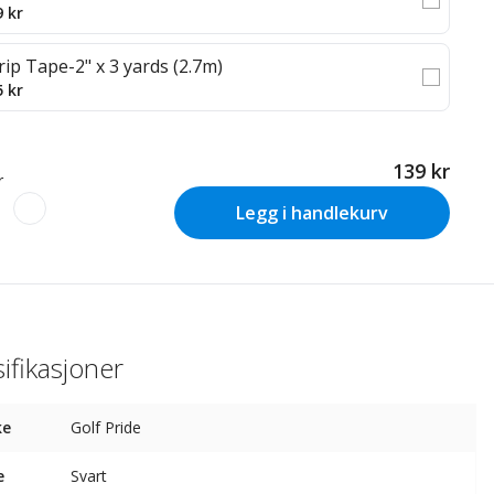
9 kr
rip Tape-2" x 3 yards (2.7m)
5 kr
139 kr
r
Legg i handlekurv
ifikasjoner
ke
Golf Pride
e
Svart