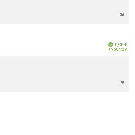
KJØPER
Verifisert
Dat
30.03.2026
for
kjøp