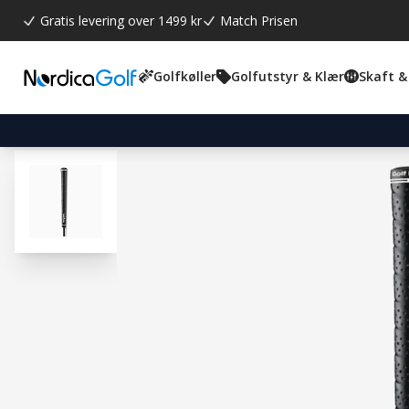
Gratis levering over 1499 kr
Match Prisen
Golfkøller
Golfutstyr & Klær
Skaft &