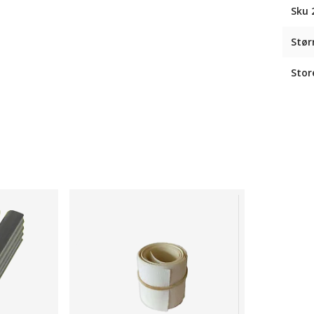
Sku 
Stør
Stor