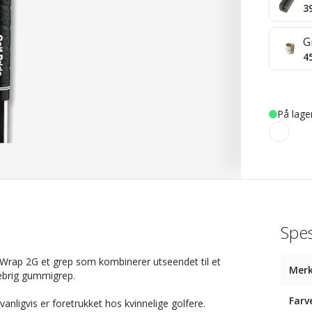
3
G
4
På lage
Spes
Wrap 2G et grep som kombinerer utseendet til et
Mer
lebrig gummigrep.
Farv
nligvis er foretrukket hos kvinnelige golfere.