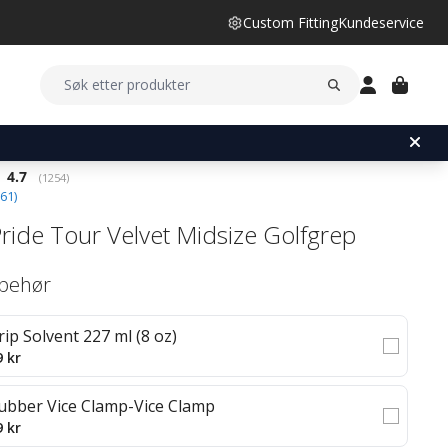
Custom Fitting
Kundeservice
Gjennomsnittskarakter:
4.7
(
stemmer:
1254
)
61
)
Pride Tour Velvet Midsize Golfgrep
lbehør
rip Solvent 227 ml (8 oz)
9 kr
ubber Vice Clamp-Vice Clamp
9 kr