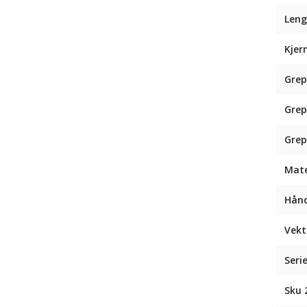
Leng
Kjer
Grep
Grep
Grep
Mate
Hån
Vekt
Seri
Sku 