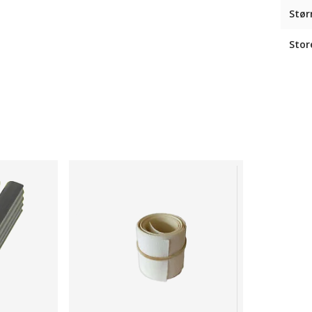
Stør
Stor