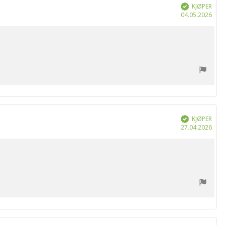
KJØPER
Verifisert
Dat
04.05.2026
for
kjøp
KJØPER
Verifisert
Dat
27.04.2026
for
kjøp