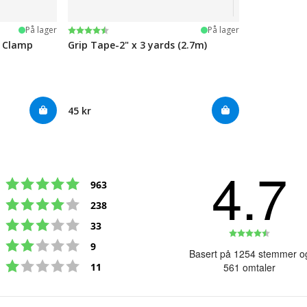
Karakter:
4.5 av 5 mulige
På lager
På lager
e Clamp
Grip Tape-2" x 3 yards (2.7m)
45 kr
4.7
Karakter: 5 av 5 mulige
stemmer
963
Karakter: 4 av 5 mulige
stemmer
238
Karakter: 3 av 5 mulige
stemmer
33
Karakte
Karakter: 2 av 5 mulige
stemmer
9
4.7
Basert på 1254 stemmer o
Karakter: 1 av 5 mulige
av
stemmer
11
561 omtaler
5
mulige