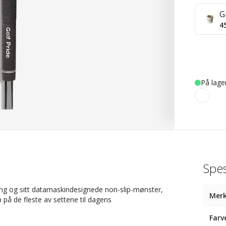
G
4
På lage
Spes
g og sitt datamaskindesignede non-slip-mønster,
Mer
p på de fleste av settene til dagens
Farv