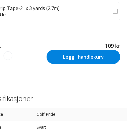
rip Tape-2" x 3 yards (2.7m)
5 kr
109 kr
r
Legg i handlekurv
ifikasjoner
ke
Golf Pride
e
Svart