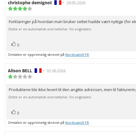
Forfatter:
christophe demignot
•
Omtaledato:
28.05.2026
Karakter:
4.0
av
Forklaringer på hvordan man bruker settet hadde vært nyttige (for ek
Omtaletekst:
5
mulige
Dette er en automatisk oversettelse. Vis originalen.
stemmer
Liker
0
Omtalen er opprinnelig skrevet på
Nordicagolf FR
Forfatter:
Alison BELL
•
Omtaledato:
02.06.2026
Karakter:
1.0
av
Produktene ble ikke levert til den angitte adressen, men til fakturer
Omtaletekst:
5
mulige
Dette er en automatisk oversettelse. Vis originalen.
stemmer
Liker
0
Omtalen er opprinnelig skrevet på
Nordicagolf FR