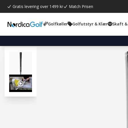
Gratis levering over 1499 kr
Match Prisen
Golfkøller
Golfutstyr & Klær
Skaft &