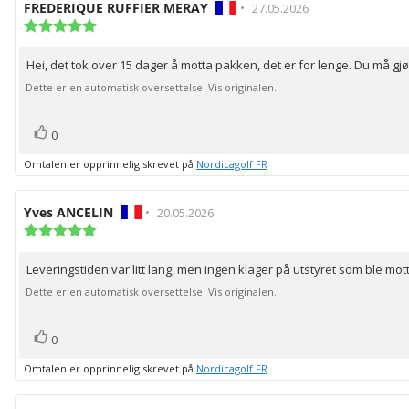
Forfatter:
FREDERIQUE RUFFIER MERAY
•
Omtaledato:
27.05.2026
Karakter:
5.0
av
Hei, det tok over 15 dager å motta pakken, det er for lenge. Du må gjø
Omtaletekst:
5
mulige
Dette er en automatisk oversettelse. Vis originalen.
stemmer
Liker
0
Omtalen er opprinnelig skrevet på
Nordicagolf FR
Forfatter:
Yves ANCELIN
•
Omtaledato:
20.05.2026
Karakter:
5.0
av
Leveringstiden var litt lang, men ingen klager på utstyret som ble mott
Omtaletekst:
5
mulige
Dette er en automatisk oversettelse. Vis originalen.
stemmer
Liker
0
Omtalen er opprinnelig skrevet på
Nordicagolf FR