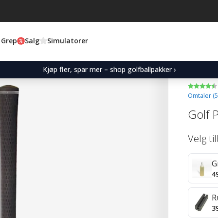
 Grep
Salg
Simulatorer
Kjøp fler, spar mer – shop golfballpakker ›
Omtaler (
5
Golf 
Velg ti
G
4
R
3