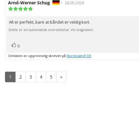
Forfatter:
Arnd-Werner Schug
•
Omtaledato:
28.05.2026
Karakter:
5.0
av
Alt er perfekt, bare at båndet er veldig kort.
Omtaletekst:
5
mulige
Dette er en automatisk oversettelse. Vis originalen.
stemmer
Liker
0
Omtalen er opprinnelig skrevet på
Nordicagolf DE
1
2
3
4
5
»