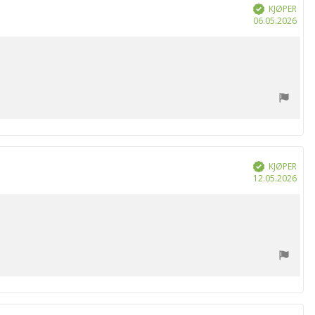
KJØPER
Verifisert
Dat
06.05.2026
for
kjøp
KJØPER
Verifisert
Dat
12.05.2026
for
kjøp