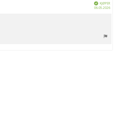
KJØPER
Verifisert
Dat
06.05.2026
for
kjøp