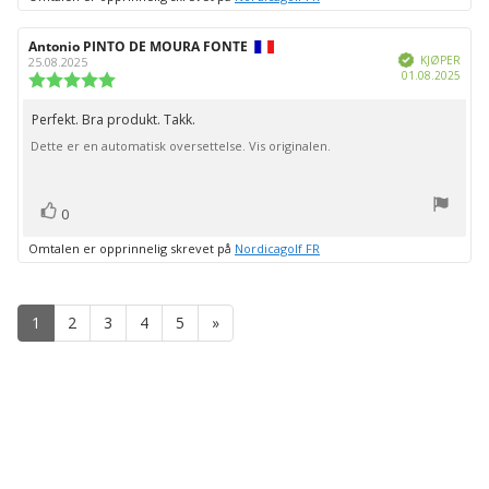
Forfatter:
Antonio PINTO DE MOURA FONTE
Omtaledato:
Verifisert
KJØPER
25.08.2025
Dato
01.08.2025
Karakter:
for
5.0
kjøp:
av
Perfekt. Bra produkt. Takk.
Omtaletekst:
5
Dette er en automatisk oversettelse. Vis originalen.
mulige
stemmer
Liker
0
Omtalen er opprinnelig skrevet på
Nordicagolf FR
1
2
3
4
5
»