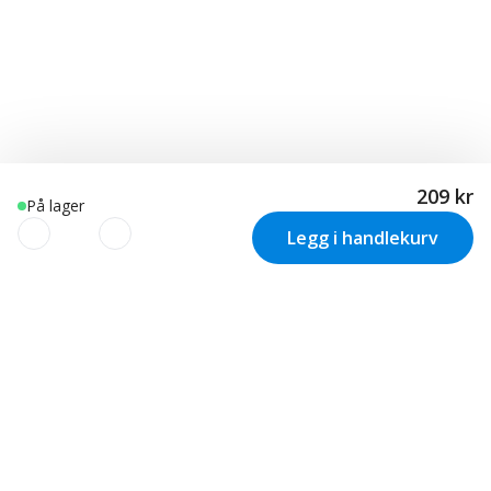
209 kr
På lager
Legg i handlekurv
VI BRUKER COOKIES
Vi bruker informasjonskapsler (cookies) på vår nettside til: •
Nødvendige funksjoner på nettsiden (Nødvendige). • Gjør
Nyhetsbrev
det mulig for oss å vise deg relevante produkter,
Inspirasjon og tilbud rett i innboksen