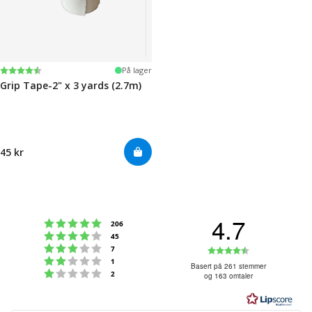
Karakter:
4.5 av 5 mulige
På lager
Grip Tape-2" x 3 yards (2.7m)
45 kr
4.7
Karakter: 5 av 5 mulige
stemmer
206
Karakter: 4 av 5 mulige
stemmer
45
Karakter: 3 av 5 mulige
Karakter:
stemmer
7
Karakter: 2 av 5 mulige
stemmer
1
4.7
Basert på 261 stemmer
Karakter: 1 av 5 mulige
stemmer
2
og 163 omtaler
av
5