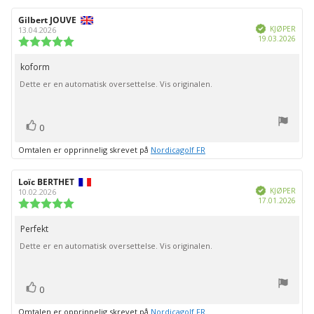
Forfatter:
Gilbert JOUVE
Omtaledato:
Verifisert
KJØPER
13.04.2026
Dato
19.03.2026
Karakter:
for
5.0
kjøp:
av
koform
Omtaletekst:
5
Dette er en automatisk oversettelse. Vis originalen.
mulige
stemmer
Liker
0
Omtalen er opprinnelig skrevet på
Nordicagolf FR
Forfatter:
Loïc BERTHET
Omtaledato:
Verifisert
KJØPER
10.02.2026
Dato
17.01.2026
Karakter:
for
5.0
kjøp:
av
Perfekt
Omtaletekst:
5
Dette er en automatisk oversettelse. Vis originalen.
mulige
stemmer
Liker
0
Omtalen er opprinnelig skrevet på
Nordicagolf FR