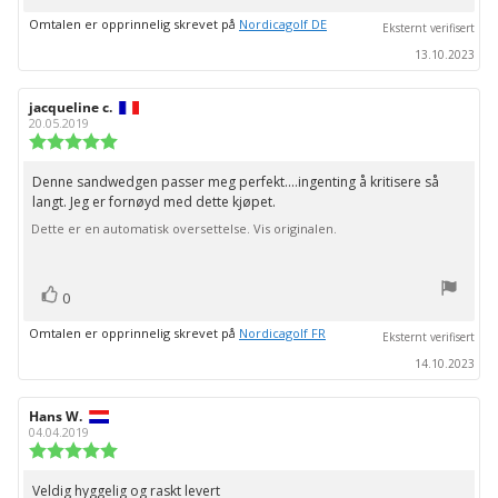
Omtalen er opprinnelig skrevet på
Nordicagolf DE
Eksternt verifisert
13.10.2023
Forfatter:
jacqueline c.
Omtaledato:
20.05.2019
Karakter:
5.0
av
Denne sandwedgen passer meg perfekt....ingenting å kritisere så
Omtaletekst:
5
langt. Jeg er fornøyd med dette kjøpet.
mulige
Dette er en automatisk oversettelse. Vis originalen.
stemmer
Liker
0
Omtalen er opprinnelig skrevet på
Nordicagolf FR
Eksternt verifisert
14.10.2023
Forfatter:
Hans W.
Omtaledato:
04.04.2019
Karakter:
5.0
av
Veldig hyggelig og raskt levert
Omtaletekst: