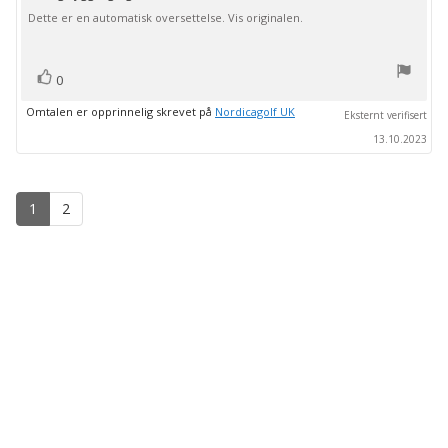
5
Dette er en automatisk oversettelse. Vis originalen.
mulige
stemmer
Liker
0
Omtalen er opprinnelig skrevet på
Nordicagolf UK
Eksternt verifisert
13.10.2023
1
2