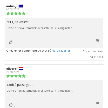
Forfatter:
anton j.
Omtaledato:
06.08.2022
Karakter:
5.0
av
Stilig, fin kvalitet.
Omtaletekst:
5
Dette er en automatisk oversettelse. Vis originalen.
mulige
stemmer
Liker
0
Omtalen er opprinnelig skrevet på
Nordicagolf SE
Eksternt verifisert
14.10.2023
Forfatter:
oliver s.
Omtaledato:
29.10.2021
Karakter:
5.0
av
Godt å passe godt
Omtaletekst:
5
Dette er en automatisk oversettelse. Vis originalen.
mulige
stemmer
Liker
0