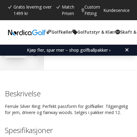
Gratis levering over
Match
Custom
Kundeservice
1499 kr
Prisen
Fitting
Golfkøller
Golfutstyr & Klær
Skaft &
Gjennomsnittskarakter:
4.9
(
stemmer:
9
)
Omtaler (
8
)
Ferrule Silver Ring-Fair
Kjøp fler, spar mer – shop golfballpakker ›
Beskrivelse
Ferrule Silver Ring: Perfekt passform for golfkøller. Tilgjengelig
for jern, drivere og fairway woods. Selges i pakker med 12.
Spesifikasjoner