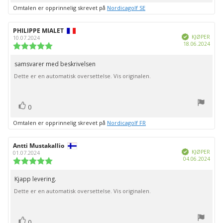
Omtalen er opprinnelig skrevet på
Nordicagolf SE
Forfatter:
PHILIPPE MIALET
Omtaledato:
Verifisert
KJØPER
10.07.2024
Dato
18.06.2024
Karakter:
for
5.0
kjøp:
av
samsvarer med beskrivelsen
Omtaletekst:
5
Dette er en automatisk oversettelse. Vis originalen.
mulige
stemmer
Liker
0
Omtalen er opprinnelig skrevet på
Nordicagolf FR
Forfatter:
Antti Mustakallio
Omtaledato:
Verifisert
KJØPER
01.07.2024
Dato
04.06.2024
Karakter:
for
5.0
kjøp:
av
Kjapp levering.
Omtaletekst:
5
Dette er en automatisk oversettelse. Vis originalen.
mulige
stemmer
Liker
0