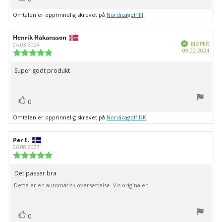
Omtalen er opprinnelig skrevet på
Nordicagolf FI
Forfatter:
Henrik Håkansson
Omtaledato:
Verifisert
KJØPER
04.03.2024
Dato
09.02.2024
Karakter:
for
5.0
kjøp:
av
Super godt produkt
Omtaletekst:
5
mulige
stemmer
Liker
0
Omtalen er opprinnelig skrevet på
Nordicagolf DK
Forfatter:
Per E.
Omtaledato:
26.08.2023
Karakter:
5.0
av
Det passer bra
Omtaletekst:
5
Dette er en automatisk oversettelse. Vis originalen.
mulige
stemmer
Liker
0