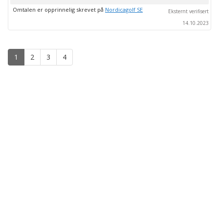
Omtalen er opprinnelig skrevet på
Nordicagolf SE
Eksternt verifisert
14.10.2023
1
2
3
4