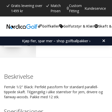
Gratis levering over
Match
Custom
Kundeservice
1499 kr
Prisen
Fitting
Golfkøller
Golfutstyr & Klær
Skaft &
Gjennomsnittskarakter:
4.6
(
stemmer:
33
)
Omtaler (
18
)
Ferrule 1/2" Black-Driver
Kjøp fler, spar mer – shop golfballpakker ›
Beskrivelse
Ferrule 1/2" Black: Perfekt passform for standard parallell-
tippede skaft. Tilgjengelig i ulike størrelser for jern, drivere og
fairway-woods. Pakke med 12 stk.
Spesifikasjoner