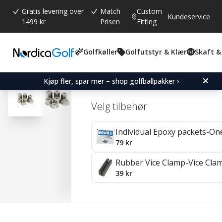
Gratis levering over
Match
Custom
Kundeservice
1499 kr
Prisen
Fitting
Golfkøller
Golfutstyr & Klær
Skaft &
Gjennomsnittskarakter:
4.8
(
stemmer:
83
)
Omtaler (
52
)
Counterweights-Black-for
Kjøp fler, spar mer – shop golfballpakker ›
Velg tilbehør
Individual Epoxy packets-On
79 kr
Rubber Vice Clamp-Vice Cla
39 kr