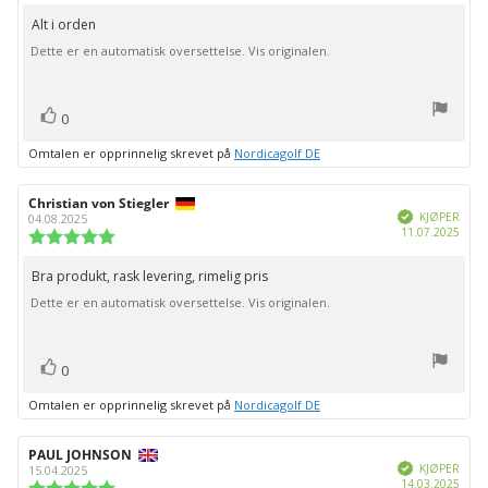
5.0
kjøp:
av
Alt i orden
Omtaletekst:
5
Dette er en automatisk oversettelse. Vis originalen.
mulige
stemmer
Liker
0
Omtalen er opprinnelig skrevet på
Nordicagolf DE
Forfatter:
Christian von Stiegler
Omtaledato:
Verifisert
KJØPER
04.08.2025
Dato
11.07.2025
Karakter:
for
5.0
kjøp:
av
Bra produkt, rask levering, rimelig pris
Omtaletekst:
5
Dette er en automatisk oversettelse. Vis originalen.
mulige
stemmer
Liker
0
Omtalen er opprinnelig skrevet på
Nordicagolf DE
Forfatter:
PAUL JOHNSON
Omtaledato:
Verifisert
KJØPER
15.04.2025
Dato
14.03.2025
Karakter: