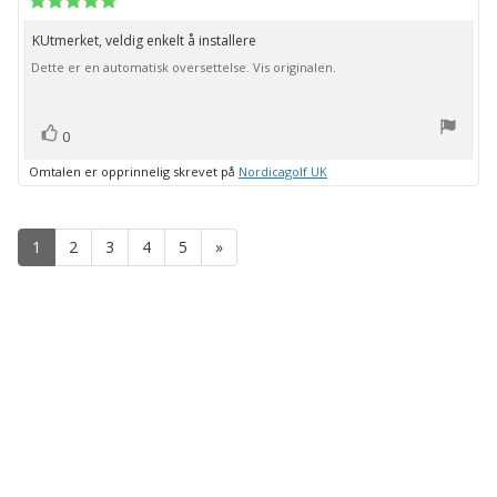
for
5.0
kjøp:
av
KUtmerket, veldig enkelt å installere
Omtaletekst:
5
Dette er en automatisk oversettelse. Vis originalen.
mulige
stemmer
Liker
0
Omtalen er opprinnelig skrevet på
Nordicagolf UK
1
2
3
4
5
»