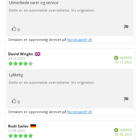
av
Utmerkede varer og service
Omtaletekst:
5
Dette er en automatisk oversettelse. Vis originalen.
mulige
stemmer
Liker
0
Omtalen er opprinnelig skrevet på
Nordicagolf UK
Forfatter:
David Wright
Omtaledato:
Verifisert
KJØPER
24.12.2025
Dato
29.11.2025
Karakter:
for
4.0
kjøp:
av
Lykkelig
Omtaletekst:
5
Dette er en automatisk oversettelse. Vis originalen.
mulige
stemmer
Liker
0
Omtalen er opprinnelig skrevet på
Nordicagolf UK
Forfatter:
Rudi Sailer
Omtaledato:
Verifisert
KJØPER
27.08.2025
Dato
06.08.2025
Karakter:
for