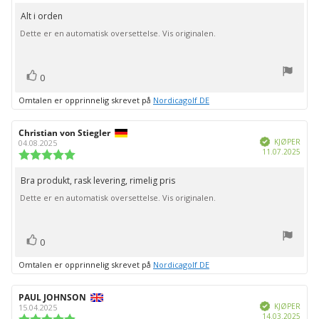
5.0
kjøp:
av
Alt i orden
Omtaletekst:
5
Dette er en automatisk oversettelse. Vis originalen.
mulige
stemmer
Liker
0
Omtalen er opprinnelig skrevet på
Nordicagolf DE
Forfatter:
Christian von Stiegler
Omtaledato:
Verifisert
KJØPER
04.08.2025
Dato
11.07.2025
Karakter:
for
5.0
kjøp:
av
Bra produkt, rask levering, rimelig pris
Omtaletekst:
5
Dette er en automatisk oversettelse. Vis originalen.
mulige
stemmer
Liker
0
Omtalen er opprinnelig skrevet på
Nordicagolf DE
Forfatter:
PAUL JOHNSON
Omtaledato:
Verifisert
KJØPER
15.04.2025
Dato
14.03.2025
Karakter: