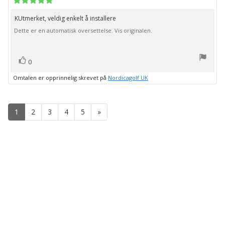
for
5.0
kjøp:
av
KUtmerket, veldig enkelt å installere
Omtaletekst:
5
Dette er en automatisk oversettelse. Vis originalen.
mulige
stemmer
Liker
0
Omtalen er opprinnelig skrevet på
Nordicagolf UK
1
2
3
4
5
»