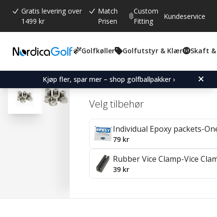
Gratis levering over
Match
Custom
Kundeservice
1499 kr
Prisen
Fitting
Golfkøller
Golfutstyr & Klær
Skaft &
Gjennomsnittskarakter:
4.8
(
stemmer:
83
)
Omtaler (
52
)
Counterweights-Black-for
Kjøp fler, spar mer – shop golfballpakker ›
Velg tilbehør
Individual Epoxy packets-On
79 kr
Rubber Vice Clamp-Vice Cla
39 kr