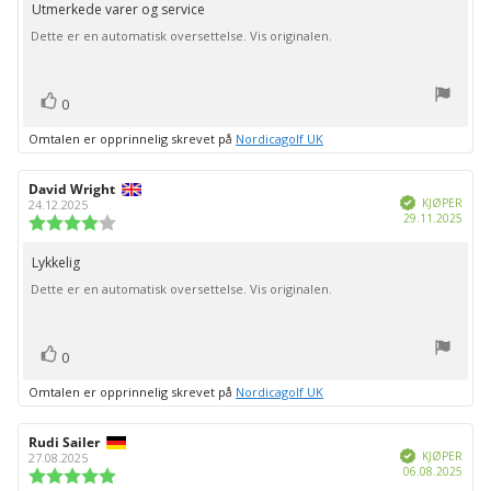
av
Utmerkede varer og service
Omtaletekst:
5
Dette er en automatisk oversettelse. Vis originalen.
mulige
stemmer
Liker
0
Omtalen er opprinnelig skrevet på
Nordicagolf UK
Forfatter:
David Wright
Omtaledato:
Verifisert
KJØPER
24.12.2025
Dato
29.11.2025
Karakter:
for
4.0
kjøp:
av
Lykkelig
Omtaletekst:
5
Dette er en automatisk oversettelse. Vis originalen.
mulige
stemmer
Liker
0
Omtalen er opprinnelig skrevet på
Nordicagolf UK
Forfatter:
Rudi Sailer
Omtaledato:
Verifisert
KJØPER
27.08.2025
Dato
06.08.2025
Karakter:
for