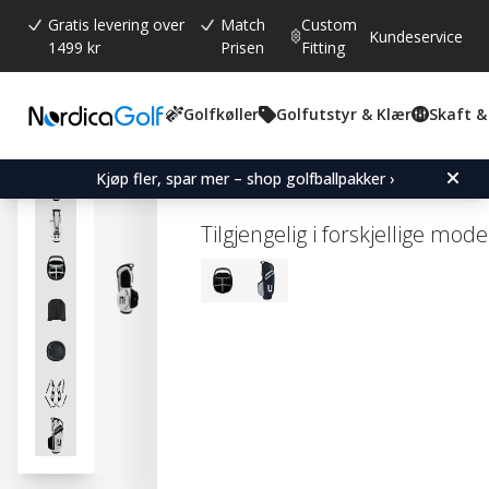
Gratis levering over
Match
Custom
Kundeservice
1499 kr
Prisen
Fitting
Golfkøller
Golfutstyr & Klær
Skaft &
Gjennomsnittskarakter:
5.0
(
stemmer:
1
)
Cobra Strike Stand Bag -
Kjøp fler, spar mer – shop golfballpakker ›
Tilgjengelig i forskjellige mode