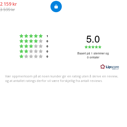
2 159 kr
3 599 kr
5.0
Karakter: 5 av 5 mulige
stemmer
1
Karakter: 4 av 5 mulige
stemmer
0
Karakter: 3 av 5 mulige
Karakter:
stemmer
0
Karakter: 2 av 5 mulige
stemmer
0
5.0
Basert på 1 stemmer og
Karakter: 1 av 5 mulige
stemmer
0
0 omtaler
av
5
mulige
Vær oppmerksom på at noen kunder gir en rating uten å skrive en review,
og at antallet ratings derfor vil være forskjellig fra antall reviews.