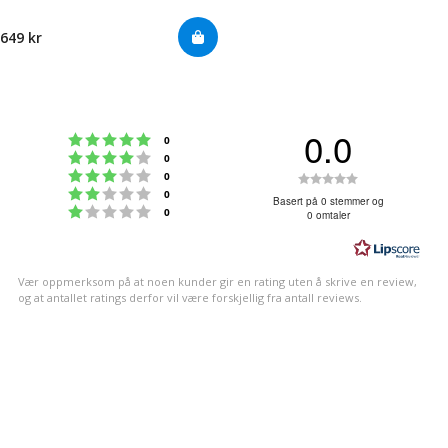
649 kr
0.0
Karakter: 5 av 5 mulige
stemmer
0
Karakter: 4 av 5 mulige
stemmer
0
Karakter: 3 av 5 mulige
Karakter:
stemmer
0
Karakter: 2 av 5 mulige
stemmer
0
0.0
Basert på 0 stemmer og
Karakter: 1 av 5 mulige
stemmer
0
0 omtaler
av
5
mulige
Vær oppmerksom på at noen kunder gir en rating uten å skrive en review,
og at antallet ratings derfor vil være forskjellig fra antall reviews.