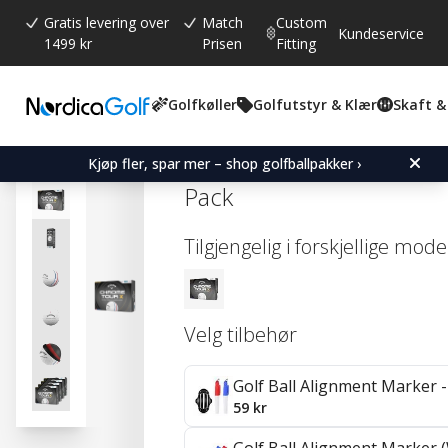
Gratis levering over
Match
Custom
Kundeservice
1499 kr
Prisen
Fitting
Golfkøller
Golfutstyr & Klær
Skaft &
Gjennomsnittskarakter:
0.0
(
stemmer:
0
)
Callaway Chrome Tour X -
Kjøp fler, spar mer – shop golfballpakker ›
Pack
Tilgjengelig i forskjellige mode
Velg tilbehør
Golf Ball Alignment Marker - 
59 kr