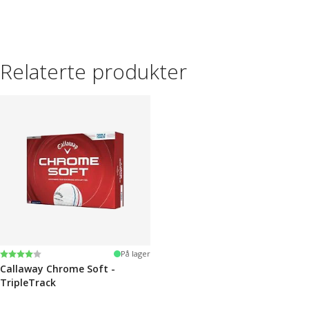
Relaterte produkter
Karakter:
4.0 av 5 mulige
På lager
Callaway Chrome Soft -
TripleTrack