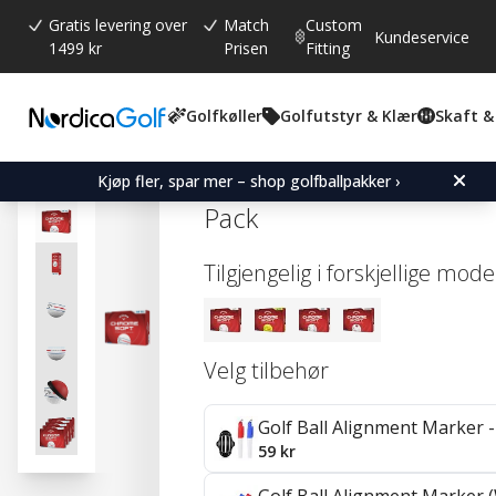
Gratis levering over
Match
Custom
Kundeservice
1499 kr
Prisen
Fitting
Golfkøller
Golfutstyr & Klær
Skaft &
Gjennomsnittskarakter:
0.0
(
stemmer:
0
)
Callaway Chrome Soft - 3
Kjøp fler, spar mer – shop golfballpakker ›
Pack
Tilgjengelig i forskjellige mode
Velg tilbehør
Golf Ball Alignment Marker - 
59 kr