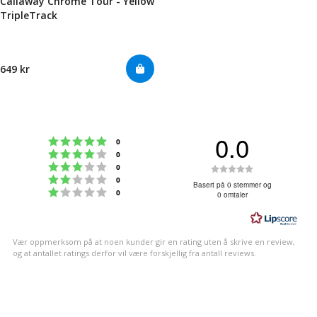
Callaway Chrome Tour - Yellow
TripleTrack
649 kr
0.0
Karakter: 5 av 5 mulige
stemmer
0
Karakter: 4 av 5 mulige
stemmer
0
Karakter: 3 av 5 mulige
Karakter:
stemmer
0
Karakter: 2 av 5 mulige
stemmer
0
0.0
Basert på 0 stemmer og
Karakter: 1 av 5 mulige
stemmer
0
0 omtaler
av
5
mulige
Vær oppmerksom på at noen kunder gir en rating uten å skrive en review,
og at antallet ratings derfor vil være forskjellig fra antall reviews.