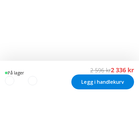
2 336 kr
2 596 kr
På lager
Legg i handlekurv
VI BRUKER COOKIES
Vi bruker informasjonskapsler (cookies) på vår nettside til: •