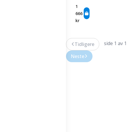
Club
1
666
kr
side 1 av 1
Tidligere
Neste