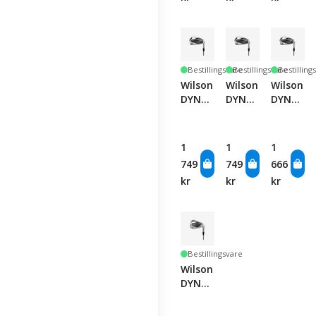
Bestillingsvare
Bestillingsvare
Bestilling
Wilson
Wilson
Wilson
DYNAPWR
DYNAPWR
DYNAPW
MAX
MAX
MAX
Lite
Iron -
Iron -
Iron -
Graphite
Single
1
1
1
Graphite
-
Club
749
749
666
-
Single
kr
kr
kr
Single
Club
Club
Bestillingsvare
Wilson
DYNAPWR
Iron -
Single