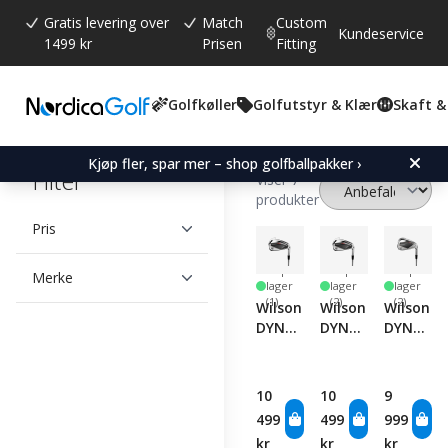
Gratis levering over
Match
Custom
Kundeservice
1499 kr
Prisen
Fitting
Golfkøller
Golfutstyr & Klær
Skaft &
Kjøp fler, spar mer – shop golfballpakker ›
Filter
Viser 7
produkter
Pris
Få på
Få på
Få på
Merke
lager
lager
lager
(1)
(2)
(2)
Wilson
Wilson
Wilson
DYNAPWR
DYNAPWR
DYNAPW
MAX
MAX
Iron
Lite
Iron
Set
Iron
Set -
10
10
9
Set -
Graphite
499
499
999
Graphite
kr
kr
kr