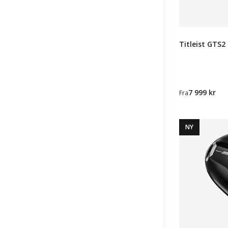
Titleist GTS2 
7 999 kr
Fra
NY