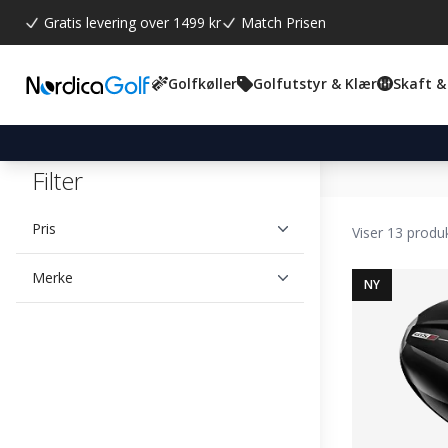
Gratis levering over 1499 kr
Match Prisen
Golfkøller
Golfutstyr & Klær
Skaft &
Filter
Pris
Viser 13 produ
Merke
NY