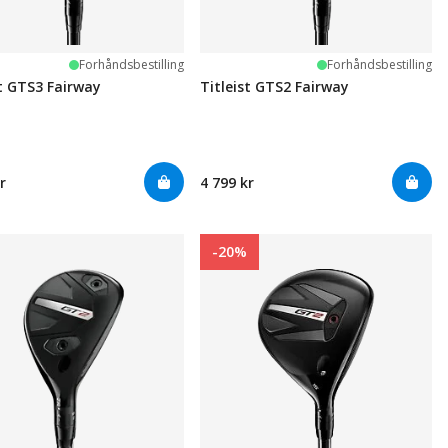
Forhåndsbestilling
Forhåndsbestilling
st GTS3 Fairway
Titleist GTS2 Fairway
r
4 799 kr
-20%