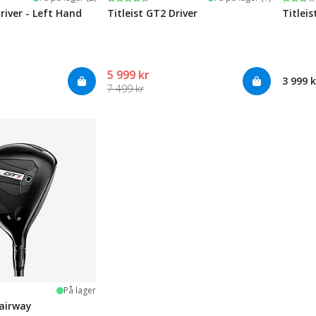
river - Left Hand
Titleist GT2 Driver
Titlei
5 999 kr
3 999 k
7 499 kr
ge
På lager
Fairway