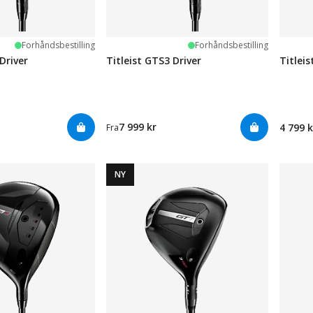
Forhåndsbestilling
Forhåndsbestilling
Driver
Titleist GTS3 Driver
Titlei
7 999 kr
4 799 k
Fra
NY