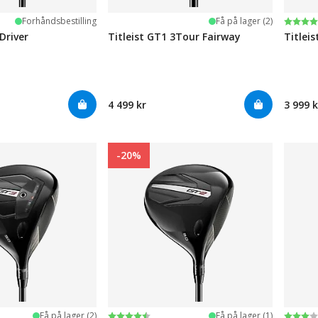
Karak
4.6 av
Forhåndsbestilling
Få på lager (2)
Driver
Titleist GT1 3Tour Fairway
Titlei
4 499 kr
3 999 k
-20%
ge
Karakter:
4.3 av 5 mulige
Karak
3.0 av
Få på lager (2)
Få på lager (1)