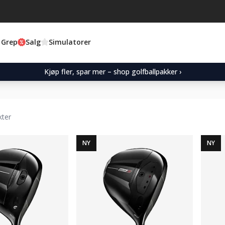
 Grep
Salg
Simulatorer
Kjøp fler, spar mer – shop golfballpakker ›
kter
NY
NY