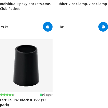
Individual Epoxy packets-One-
Rubber Vice Clamp-Vice Clamp
Club Packet
79 kr
39 kr
Karakter:
4.7 av 5 mulige
På lager
Ferrule 3/4" Black 0.355" (12
pack)