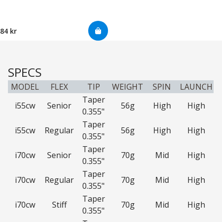
84 kr
SPECS
MODEL
FLEX
TIP
WEIGHT
SPIN
LAUNCH
Taper
i55cw
Senior
56g
High
High
0.355"
Taper
i55cw
Regular
56g
High
High
0.355"
Taper
i70cw
Senior
70g
Mid
High
0.355"
Taper
i70cw
Regular
70g
Mid
High
0.355"
Taper
i70cw
Stiff
70g
Mid
High
0.355"