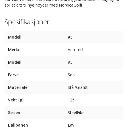
spillet ditt til nye høyder med NordicaGolf!
Spesifikasjoner
Modell
#5
Merke
Aerotech
Modell
#5
Farve
Sølv
Materialer
Stål/Grafitt
Vekt (g)
125
Serien
SteelFiber
Ballbanen
Lav