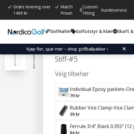
Gratis levering over
Match
Custom
Kundeservice
1499 kr
Prisen
Fitting
Golfkøller
Golfutstyr & Klær
Skaft &
Gjennomsnittskarakter:
4.7
(
stemmer:
92
)
Omtaler (
41
)
Aerotech Steelfiber i125 
Kjøp fler, spar mer – shop golfballpakker ›
Stiff-#5
Velg tilbehør
Individual Epoxy packets-On
79 kr
Rubber Vice Clamp-Vice Cla
39 kr
Ferrule 3/4" Black 0.355" (12
84 kr