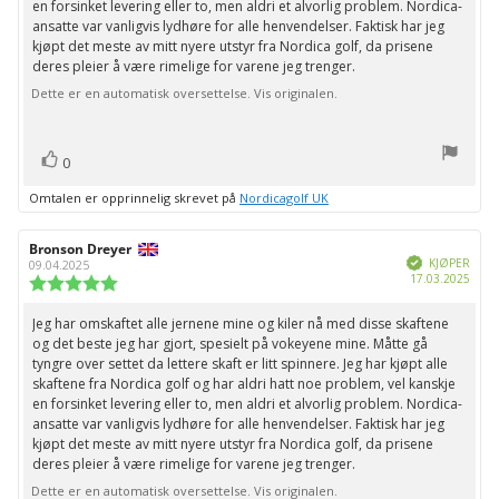
en forsinket levering eller to, men aldri et alvorlig problem. Nordica-
ansatte var vanligvis lydhøre for alle henvendelser. Faktisk har jeg
kjøpt det meste av mitt nyere utstyr fra Nordica golf, da prisene
deres pleier å være rimelige for varene jeg trenger.
Dette er en automatisk oversettelse. Vis originalen.
stemmer
Liker
0
Omtalen er opprinnelig skrevet på
Nordicagolf UK
Forfatter:
Bronson Dreyer
Omtaledato:
Verifisert
KJØPER
09.04.2025
Dato
17.03.2025
Karakter:
for
5.0
kjøp:
av
Jeg har omskaftet alle jernene mine og kiler nå med disse skaftene
Omtaletekst:
5
og det beste jeg har gjort, spesielt på vokeyene mine. Måtte gå
mulige
tyngre over settet da lettere skaft er litt spinnere. Jeg har kjøpt alle
skaftene fra Nordica golf og har aldri hatt noe problem, vel kanskje
en forsinket levering eller to, men aldri et alvorlig problem. Nordica-
ansatte var vanligvis lydhøre for alle henvendelser. Faktisk har jeg
kjøpt det meste av mitt nyere utstyr fra Nordica golf, da prisene
deres pleier å være rimelige for varene jeg trenger.
Dette er en automatisk oversettelse. Vis originalen.