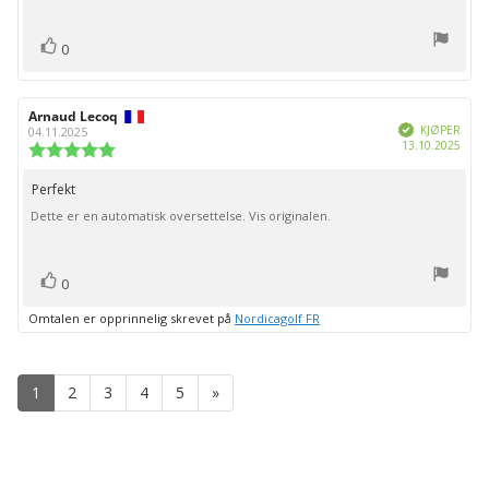
mulige
stemmer
Liker
0
Forfatter:
Arnaud Lecoq
Omtaledato:
Verifisert
KJØPER
04.11.2025
Dato
13.10.2025
Karakter:
for
5.0
kjøp:
av
Perfekt
Omtaletekst:
5
Dette er en automatisk oversettelse. Vis originalen.
mulige
stemmer
Liker
0
Omtalen er opprinnelig skrevet på
Nordicagolf FR
1
2
3
4
5
»