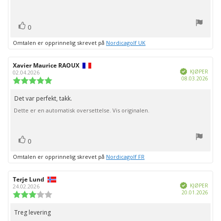
stemmer
Liker
0
Omtalen er opprinnelig skrevet på
Nordicagolf UK
Forfatter:
Xavier Maurice RAOUX
Omtaledato:
Verifisert
KJØPER
02.04.2026
Dato
08.03.2026
Karakter:
for
5.0
kjøp:
av
Det var perfekt, takk.
Omtaletekst:
5
Dette er en automatisk oversettelse. Vis originalen.
mulige
stemmer
Liker
0
Omtalen er opprinnelig skrevet på
Nordicagolf FR
Forfatter:
Terje Lund
Omtaledato:
Verifisert
KJØPER
24.02.2026
Dato
20.01.2026
Karakter:
for
3.0
kjøp:
av
Treg levering
Omtaletekst:
5