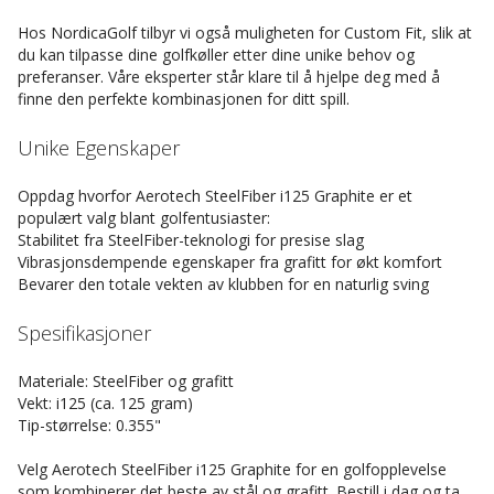
Hos NordicaGolf tilbyr vi også muligheten for Custom Fit, slik at
du kan tilpasse dine golfkøller etter dine unike behov og
preferanser. Våre eksperter står klare til å hjelpe deg med å
finne den perfekte kombinasjonen for ditt spill.
Unike Egenskaper
Oppdag hvorfor Aerotech SteelFiber i125 Graphite er et
populært valg blant golfentusiaster:
Stabilitet fra SteelFiber-teknologi for presise slag
Vibrasjonsdempende egenskaper fra grafitt for økt komfort
Bevarer den totale vekten av klubben for en naturlig sving
Spesifikasjoner
Materiale: SteelFiber og grafitt
Vekt: i125 (ca. 125 gram)
Tip-størrelse: 0.355"
Velg Aerotech SteelFiber i125 Graphite for en golfopplevelse
som kombinerer det beste av stål og grafitt. Bestill i dag og ta