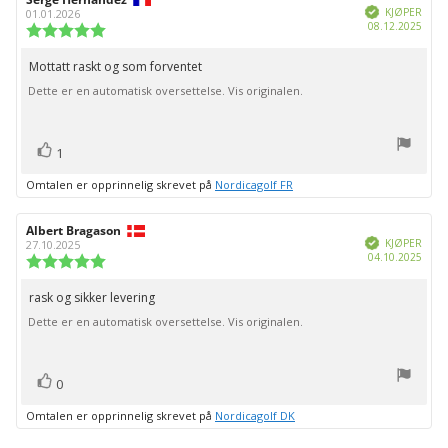
Verifisert
KJØPER
01.01.2026
Dato
08.12.2025
Karakter:
for
5.0
kjøp:
av
Mottatt raskt og som forventet
Omtaletekst:
5
Dette er en automatisk oversettelse. Vis originalen.
mulige
stemmer
Liker
1
Omtalen er opprinnelig skrevet på
Nordicagolf FR
Forfatter:
Albert Bragason
Omtaledato:
Verifisert
KJØPER
27.10.2025
Dato
04.10.2025
Karakter:
for
5.0
kjøp:
av
rask og sikker levering
Omtaletekst:
5
Dette er en automatisk oversettelse. Vis originalen.
mulige
stemmer
Liker
0
Omtalen er opprinnelig skrevet på
Nordicagolf DK