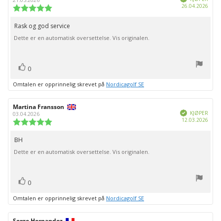
Dato
26.04.2026
Karakter:
for
5.0
kjøp:
av
Rask og god service
Omtaletekst:
5
Dette er en automatisk oversettelse. Vis originalen.
mulige
stemmer
Liker
0
Omtalen er opprinnelig skrevet på
Nordicagolf SE
Forfatter:
Martina Fransson
Omtaledato:
Verifisert
KJØPER
03.04.2026
Dato
12.03.2026
Karakter:
for
5.0
kjøp:
av
BH
Omtaletekst:
5
Dette er en automatisk oversettelse. Vis originalen.
mulige
stemmer
Liker
0
Omtalen er opprinnelig skrevet på
Nordicagolf SE
Forfatter:
Serge Hernandez
Omtaledato: