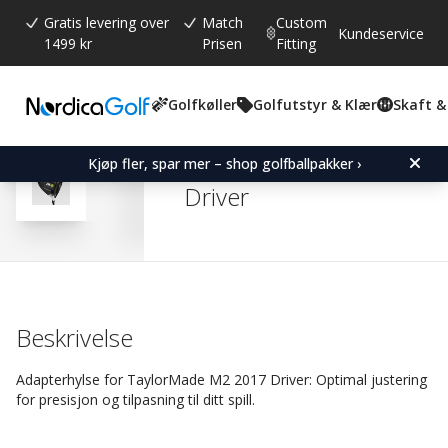
Gratis levering over
Match
Custom
Kundeservice
1499 kr
Prisen
Fitting
Golfkøller
Golfutstyr & Klær
Skaft &
Gjennomsnittskarakter:
4.8
(
stemmer:
527
)
Omtaler (
438
)
Adapter Sleeve for Tay
Kjøp fler, spar mer – shop golfballpakker ›
Driver
Beskrivelse
Adapterhylse for TaylorMade M2 2017 Driver: Optimal justering
for presisjon og tilpasning til ditt spill.