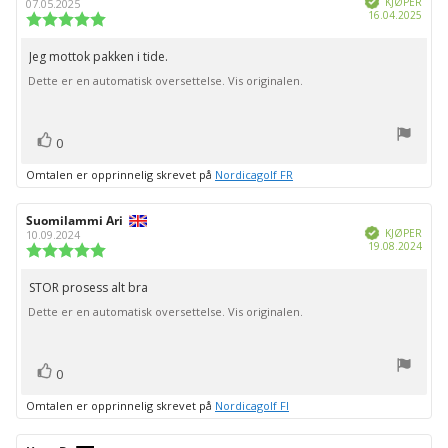
KJØPER
07.05.2025
Dato
16.04.2025
Karakter:
for
5.0
kjøp:
av
Jeg mottok pakken i tide.
Omtaletekst:
5
Dette er en automatisk oversettelse. Vis originalen.
mulige
stemmer
Liker
0
Omtalen er opprinnelig skrevet på
Nordicagolf FR
Forfatter:
Suomilammi Ari
Omtaledato:
Verifisert
KJØPER
10.09.2024
Dato
19.08.2024
Karakter:
for
5.0
kjøp:
av
STOR prosess alt bra
Omtaletekst:
5
Dette er en automatisk oversettelse. Vis originalen.
mulige
stemmer
Liker
0
Omtalen er opprinnelig skrevet på
Nordicagolf FI