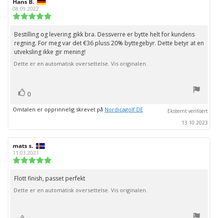
Forfatter:
Hans B.
Omtaledato:
08.09.2022
Karakter:
5.0
av
Bestilling og levering gikk bra. Dessverre er bytte helt for kundens
Omtaletekst:
5
regning. For meg var det €36 pluss 20% byttegebyr. Dette betyr at en
mulige
utveksling ikke gir mening!
Dette er en automatisk oversettelse. Vis originalen.
stemmer
Liker
0
Omtalen er opprinnelig skrevet på
Nordicagolf DE
Eksternt verifisert
13.10.2023
Forfatter:
mats s.
Omtaledato:
11.03.2021
Karakter:
5.0
av
Flott finish, passet perfekt
Omtaletekst:
5
Dette er en automatisk oversettelse. Vis originalen.
mulige