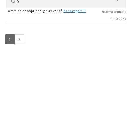
stemmer
Liker
0
Omtalen er opprinnelig skrevet på
Nordicagolf SE
Eksternt verifisert
18.10.2023
1
2