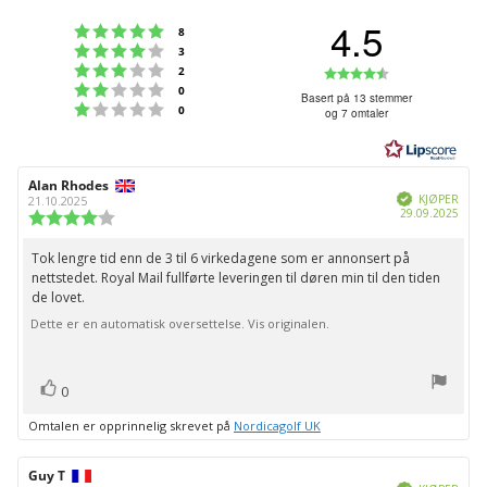
4.5
Karakter: 5 av 5 mulige
stemmer
8
Karakter: 4 av 5 mulige
stemmer
3
Karakter: 3 av 5 mulige
Karakter:
stemmer
2
Karakter: 2 av 5 mulige
stemmer
0
4.5
Basert på 13 stemmer
Karakter: 1 av 5 mulige
stemmer
0
og 7 omtaler
av
5
mulige
Forfatter:
Alan Rhodes
Omtaledato:
Verifisert
KJØPER
21.10.2025
Dato
29.09.2025
Karakter:
for
4.0
kjøp:
av
Tok lengre tid enn de 3 til 6 virkedagene som er annonsert på
Omtaletekst:
5
nettstedet. Royal Mail fullførte leveringen til døren min til den tiden
mulige
de lovet.
Dette er en automatisk oversettelse. Vis originalen.
stemmer
Liker
0
Omtalen er opprinnelig skrevet på
Nordicagolf UK
Forfatter:
Guy T
Omtaledato:
Verifisert