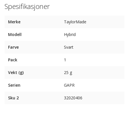
Spesifikasjoner
Merke
TaylorMade
Modell
Hybrid
Farve
Svart
Pack
1
Vekt (g)
25 g
Serien
GAPR
Sku 2
32020406