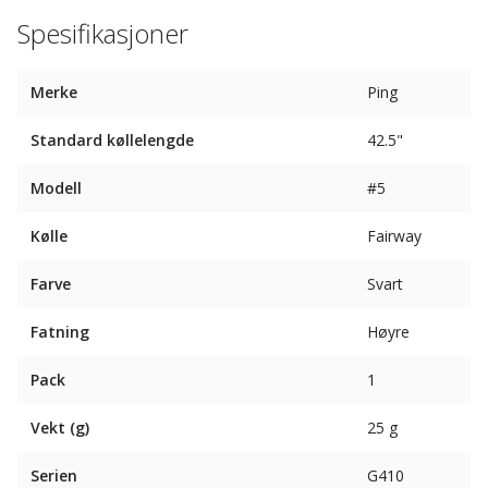
Spesifikasjoner
Merke
Ping
Standard køllelengde
42.5"
Modell
#5
Kølle
Fairway
Farve
Svart
Fatning
Høyre
Pack
1
Vekt (g)
25 g
Serien
G410