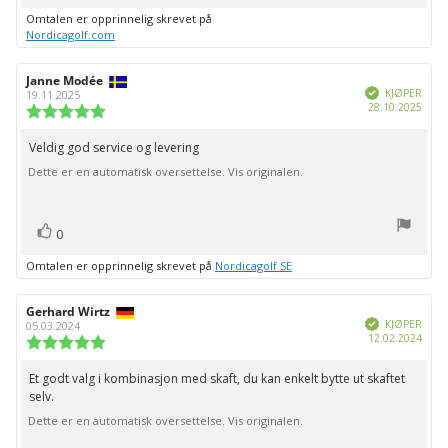
Omtalen er opprinnelig skrevet på
Nordicagolf.com
Forfatter:
Janne Modée
Omtaledato:
Verifisert
KJØPER
19.11.2025
Dato
28.10.2025
Karakter:
for
5.0
kjøp:
av
Veldig god service og levering
Omtaletekst:
5
Dette er en automatisk oversettelse. Vis originalen.
mulige
stemmer
Liker
0
Omtalen er opprinnelig skrevet på
Nordicagolf SE
Forfatter:
Gerhard Wirtz
Omtaledato:
Verifisert
KJØPER
05.03.2024
Dato
12.02.2024
Karakter:
for
5.0
kjøp:
av
Et godt valg i kombinasjon med skaft, du kan enkelt bytte ut skaftet
Omtaletekst:
5
selv.
mulige
Dette er en automatisk oversettelse. Vis originalen.