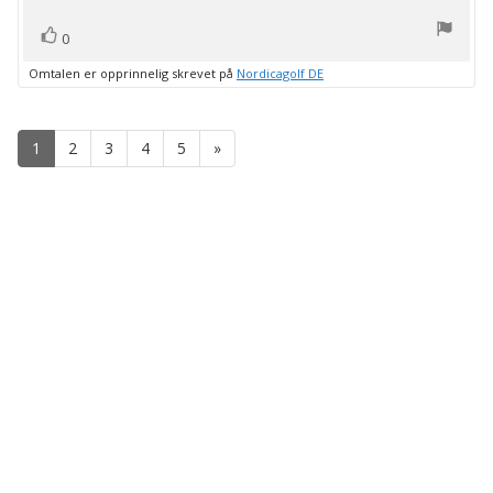
stemmer
Liker
0
Omtalen er opprinnelig skrevet på
Nordicagolf DE
1
2
3
4
5
»