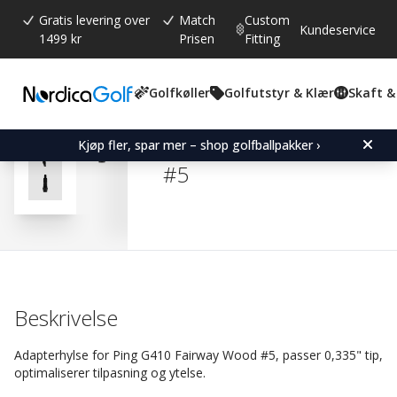
Gratis levering over
Match
Custom
Kundeservice
1499 kr
Prisen
Fitting
Golfkøller
Golfutstyr & Klær
Skaft &
Gjennomsnittskarakter:
4.9
(
stemmer:
77
)
Omtaler (
47
)
Adapter Sleeve for Ping
Kjøp fler, spar mer – shop golfballpakker ›
#5
Beskrivelse
Adapterhylse for Ping G410 Fairway Wood #5, passer 0,335" tip,
optimaliserer tilpasning og ytelse.