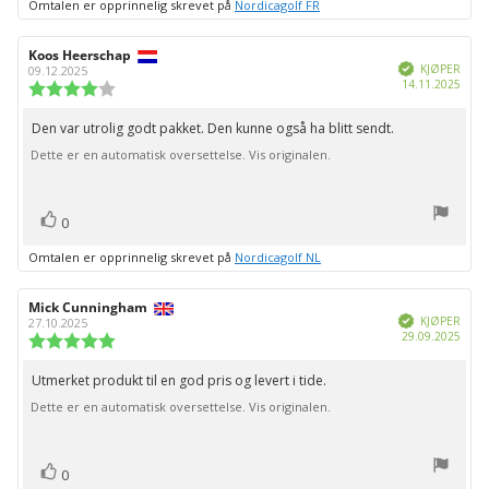
Omtalen er opprinnelig skrevet på
Nordicagolf FR
Forfatter:
Koos Heerschap
Omtaledato:
Verifisert
KJØPER
09.12.2025
Dato
14.11.2025
Karakter:
for
4.0
kjøp:
av
Den var utrolig godt pakket. Den kunne også ha blitt sendt.
Omtaletekst:
5
Dette er en automatisk oversettelse. Vis originalen.
mulige
stemmer
Liker
0
Omtalen er opprinnelig skrevet på
Nordicagolf NL
Forfatter:
Mick Cunningham
Omtaledato:
Verifisert
KJØPER
27.10.2025
Dato
29.09.2025
Karakter:
for
5.0
kjøp:
av
Utmerket produkt til en god pris og levert i tide.
Omtaletekst:
5
Dette er en automatisk oversettelse. Vis originalen.
mulige
stemmer
Liker
0