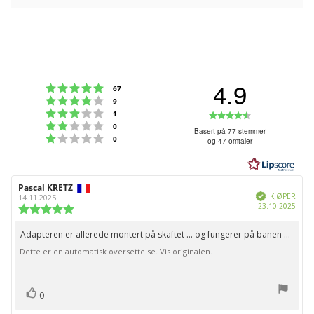
4.9
Karakter: 5 av 5 mulige
stemmer
67
Karakter: 4 av 5 mulige
stemmer
9
Karakter: 3 av 5 mulige
Karakter:
stemmer
1
Karakter: 2 av 5 mulige
stemmer
0
4.9
Basert på 77 stemmer
Karakter: 1 av 5 mulige
stemmer
0
og 47 omtaler
av
5
mulige
Forfatter:
Pascal KRETZ
Omtaledato:
Verifisert
KJØPER
14.11.2025
Dato
23.10.2025
Karakter:
for
5.0
kjøp:
av
Adapteren er allerede montert på skaftet ... og fungerer på banen ...
Omtaletekst:
5
Dette er en automatisk oversettelse. Vis originalen.
mulige
stemmer
Liker
0