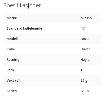
Spesifikasjoner
Merke
Mizuno
Standard køllelengde
45"
Modell
Driver
Kølle
Driver
Fatning
Høyre
Pack
1
Vekt (g)
25 g
Serien
GT180