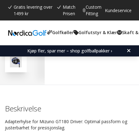
Gratis levering over
Match
Custom
Kundeservice
1499 kr
Prisen
Fitting
Golfkøller
Golfutstyr & Klær
Skaft &
Gjennomsnittskarakter:
4.2
(
stemmer:
13
)
Omtaler (
4
)
Adapter Sleeve for Mizu
Kjøp fler, spar mer – shop golfballpakker ›
Beskrivelse
Adapterhylse for Mizuno GT180 Driver: Optimal passform og
justerbarhet for presisjonslag.