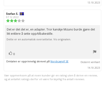
13.10.2023
Forfatter:
Stefan S.
Omtaledato:
07.12.2022
Karakter:
3.0
av
Det er det det er, en adapter. Tror kanskje Mizuno burde gjøre det
Omtaletekst:
5
litt enklere å sette opp/tilbakestille.
mulige
Dette er en automatisk oversettelse. Vis originalen.
stemmer
Liker
0
Omtalen er opprinnelig skrevet på
Nordicagolf SE
Eksternt verifisert
14.10.2023
Vær oppmerksom på at noen kunder gir en rating uten å skrive en review,
og at antallet ratings derfor vil være forskjellig fra antall reviews.