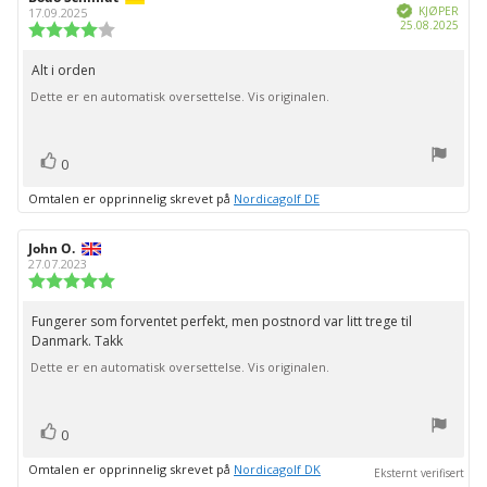
Verifisert
KJØPER
17.09.2025
Dato
25.08.2025
Karakter:
for
4.0
kjøp:
av
Alt i orden
Omtaletekst:
5
Dette er en automatisk oversettelse. Vis originalen.
mulige
stemmer
Liker
0
Omtalen er opprinnelig skrevet på
Nordicagolf DE
Forfatter:
John O.
Omtaledato:
27.07.2023
Karakter:
5.0
av
Fungerer som forventet perfekt, men postnord var litt trege til
Omtaletekst:
5
Danmark. Takk
mulige
Dette er en automatisk oversettelse. Vis originalen.
stemmer
Liker
0
Omtalen er opprinnelig skrevet på
Nordicagolf DK
Eksternt verifisert