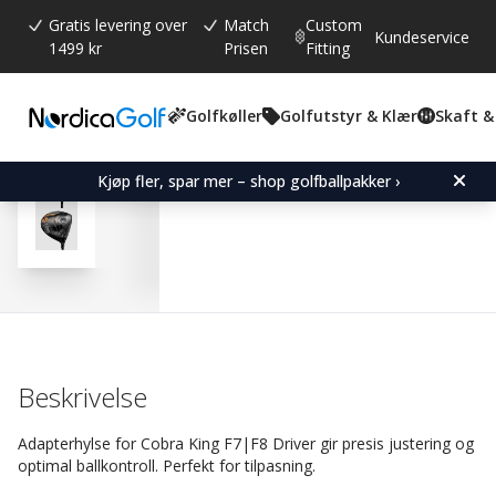
Gratis levering over
Match
Custom
Kundeservice
1499 kr
Prisen
Fitting
Golfkøller
Golfutstyr & Klær
Skaft &
Gjennomsnittskarakter:
4.8
(
stemmer:
363
)
Omtaler (
314
)
Adapter Sleeve for Cobra
Kjøp fler, spar mer – shop golfballpakker ›
Beskrivelse
Adapterhylse for Cobra King F7|F8 Driver gir presis justering og
optimal ballkontroll. Perfekt for tilpasning.