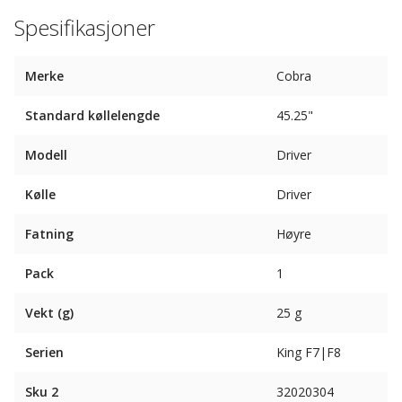
Spesifikasjoner
Merke
Cobra
Standard køllelengde
45.25"
Modell
Driver
Kølle
Driver
Fatning
Høyre
Pack
1
Vekt (g)
25 g
Serien
King F7|F8
Sku 2
32020304