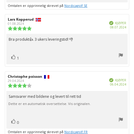
Omtalen er opprinnelig skrevet på
Nordicagolf SE
Forfatter:
Lars Kopperud
Omtaledato:
Verifisert
KJØPER
01.08.2024
Dato
08.07.2024
Karakter:
for
5.0
kjøp:
av
Bra produkt👍. 3 ukers leveringstid! 👎
Omtaletekst:
5
mulige
stemmer
Liker
1
Forfatter:
Christophe poisson
Omtaledato:
Verifisert
KJØPER
29.04.2024
Dato
06.04.2024
Karakter:
for
4.0
kjøp:
av
Samsvarer med bildene og levert til rett tid
Omtaletekst:
5
Dette er en automatisk oversettelse. Vis originalen.
mulige
stemmer
Liker
0
Omtalen er opprinnelig skrevet på
Nordicagolf FR