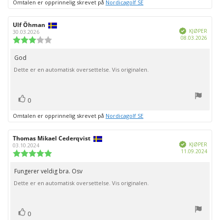
Omtalen er opprinnelig skrevet på
Nordicagolf SE
Forfatter:
Ulf Öhman
Omtaledato:
Verifisert
KJØPER
30.03.2026
Dato
08.03.2026
Karakter:
for
3.0
kjøp:
av
God
Omtaletekst:
5
Dette er en automatisk oversettelse. Vis originalen.
mulige
stemmer
Liker
0
Omtalen er opprinnelig skrevet på
Nordicagolf SE
Forfatter:
Thomas Mikael Cederqvist
Omtaledato:
Verifisert
KJØPER
03.10.2024
Dato
11.09.2024
Karakter:
for
5.0
kjøp:
av
Fungerer veldig bra. Osv
Omtaletekst:
5
Dette er en automatisk oversettelse. Vis originalen.
mulige
stemmer
Liker
0